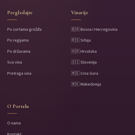
Pregledajte
Vinarije
Po sortama grožđa
🇧🇦 Bosna i Hercegovina
Po regijama
🇷🇸 Srbija
Po državama
🇭🇷 Hrvatska
Sva vina
🇸🇮 Slovenija
Pretraga vina
🇲🇪 Crna Gora
🇲🇰 Makedonija
O Portalu
O nama
Kontakt