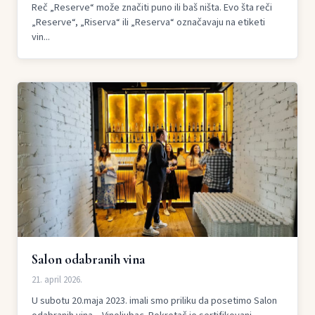
Reč „Reserve“ može značiti puno ili baš ništa. Evo šta reči
„Reserve“, „Riserva“ ili „Reserva“ označavaju na etiketi
vin...
Salon odabranih vina
21. april 2026.
U subotu 20.maja 2023. imali smo priliku da posetimo Salon