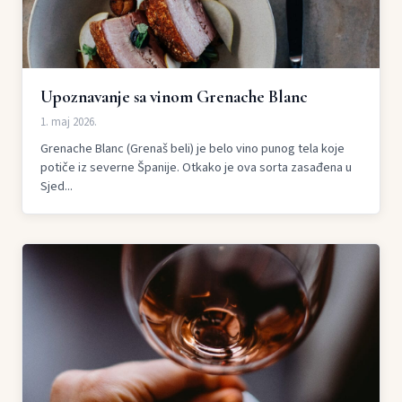
Upoznavanje sa vinom Grenache Blanc
1. maj 2026.
Grenache Blanc (Grenaš beli) je belo vino punog tela koje
potiče iz severne Španije. Otkako je ova sorta zasađena u
Sjed...