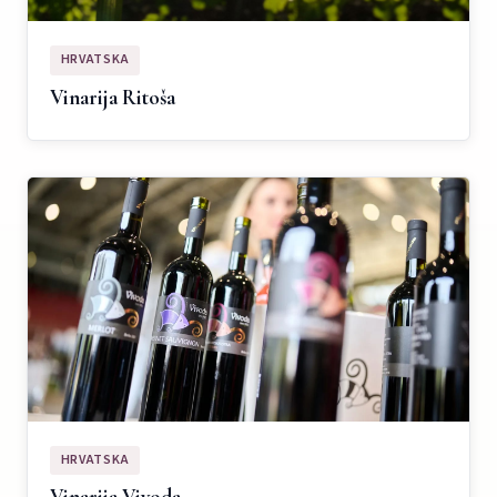
HRVATSKA
Vinarija Ritoša
HRVATSKA