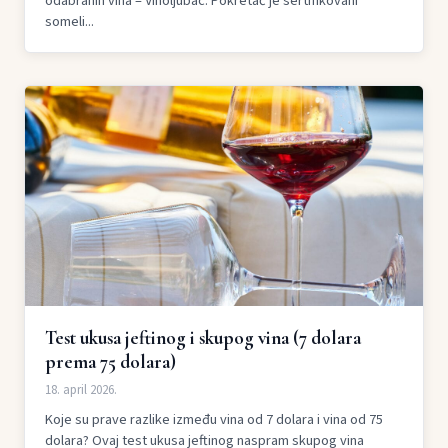
odabranih vina – Vinoljubac. Pokretač je sertifikovani
someli...
Test ukusa jeftinog i skupog vina (7 dolara
prema 75 dolara)
18. april 2026.
Koje su prave razlike između vina od 7 dolara i vina od 75
dolara? Ovaj test ukusa jeftinog naspram skupog vina