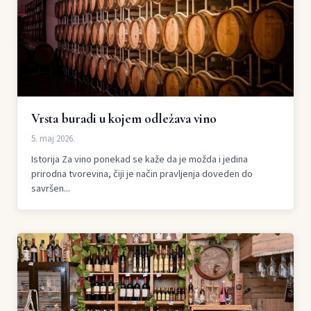
Vrsta buradi u kojem odležava vino
5. maj 2026.
Istorija Za vino ponekad se kaže da je možda i jedina
prirodna tvorevina, čiji je način pravljenja doveden do
savršen...