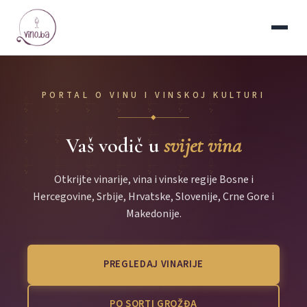
PORTAL O VINU I VINSKOJ KULTURI
◆
Vaš vodič u
svijet vina
Otkrijte vinarije, vina i vinske regije Bosne i
Hercegovine, Srbije, Hrvatske, Slovenije, Crne Gore i
Makedonije.
PREGLEDAJ VINARIJE
PO SORTI GROŽĐA