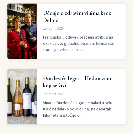
Učenje o zdravim vinima kroz
Delice
15. april 2026.
Francuska…oduvek praćena atributima
ekskluzive, globalno poznate kulinarske
tradicije, vrhunskim sir...
Đurđevića legat – Hedonizam
koji se živi
22. mart 2026.
Vinarija Đurđevića legat se nalazi u selu
Ključ nedaleko od Mionice, na desetak
kilometara istočno o...