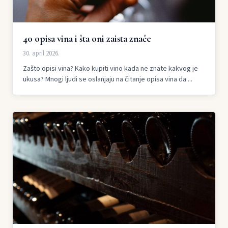
40 opisa vina i šta oni zaista znače
30. april 2026.
Zašto opisi vina? Kako kupiti vino kada ne znate kakvog je
ukusa? Mnogi ljudi se oslanjaju na čitanje opisa vina da ...