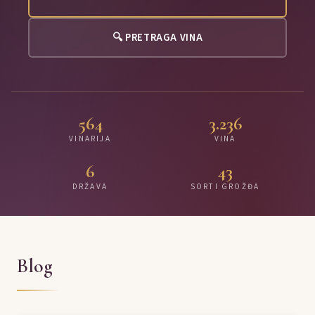
🔍 PRETRAGA VINA
564
3.236
VINARIJA
VINA
6
43
DRŽAVA
SORTI GROŽĐA
Blog