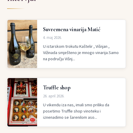
Suvremena vinarija Matić
4. maj 2026.
U istarskom trokutu Kaštelir , Višnjan ,
Vižinada smješteno je mnogo vinarija.Samo
na području Višnj...
Truffle shop
26. april 2026.
U vikendu iza nas, imali smo priliku da
posetimo Truffle shop vinoteku i
iznenadimo se šarenilom aso...