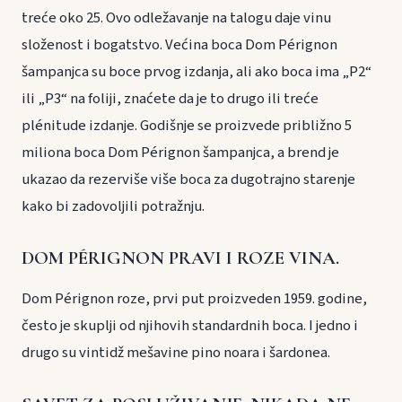
treće oko 25. Ovo odležavanje na talogu daje vinu
složenost i bogatstvo. Većina boca Dom Pérignon
šampanjca su boce prvog izdanja, ali ako boca ima „P2“
ili „P3“ na foliji, znaćete da je to drugo ili treće
plénitude izdanje. Godišnje se proizvede približno 5
miliona boca Dom Pérignon šampanjca, a brend je
ukazao da rezerviše više boca za dugotrajno starenje
kako bi zadovoljili potražnju.
DOM PÉRIGNON PRAVI I ROZE VINA.
Dom Pérignon roze, prvi put proizveden 1959. godine,
često je skuplji od njihovih standardnih boca. I jedno i
drugo su vintidž mešavine pino noara i šardonea.