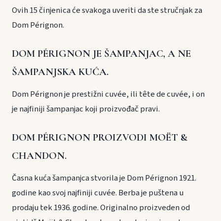
Ovih 15 činjenica će svakoga uveriti da ste stručnjak za
Dom Pérignon.
DOM PÉRIGNON JE ŠAMPANJAC, A NE
ŠAMPANJSKA KUĆA.
Dom Pérignon je prestižni cuvée, ili tête de cuvée, i on
je najfiniji šampanjac koji proizvođač pravi.
DOM PÉRIGNON PROIZVODI MOËT &
CHANDON.
Časna kuća šampanjca stvorila je Dom Pérignon 1921.
godine kao svoj najfiniji cuvée. Berba je puštena u
prodaju tek 1936. godine. Originalno proizveden od