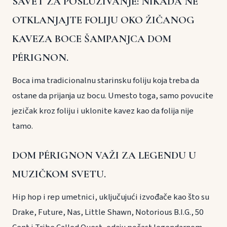
SAVET ZA POSLUŽIVANJE: NIKADA NE
OTKLANJAJTE FOLIJU OKO ŽIČANOG
KAVEZA BOCE ŠAMPANJCA DOM
PÉRIGNON.
Boca ima tradicionalnu starinsku foliju koja treba da
ostane da prijanja uz bocu. Umesto toga, samo povucite
jezičak kroz foliju i uklonite kavez kao da folija nije
tamo.
DOM PÉRIGNON VAŽI ZA LEGENDU U
MUZIČKOM SVETU.
Hip hop i rep umetnici, uključujući izvođače kao što su
Drake, Future, Nas, Little Shawn, Notorious B.I.G., 50