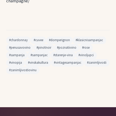
champagne/
#chardonnay
#cuvee
#domperignon
#klasicnisampanjac
#penusavovino
#pinotnoir
#poznatiivino
#rose
#sampanja
#sampanjac
#starenje-vina
#vinoljupci
#vinopija
#vinskakultura
#vintagesampanjac
#zanimljivosti
#zanimljivostiovinu