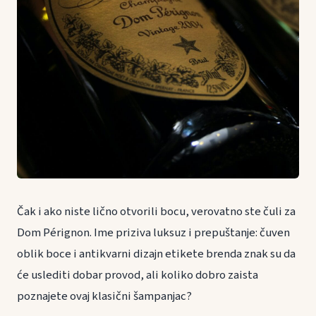
Čak i ako niste lično otvorili bocu, verovatno ste čuli za
Dom Pérignon. Ime priziva luksuz i prepuštanje: čuven
oblik boce i antikvarni dizajn etikete brenda znak su da
će uslediti dobar provod, ali koliko dobro zaista
poznajete ovaj klasični šampanjac?