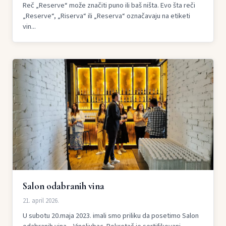
Reč „Reserve“ može značiti puno ili baš ništa. Evo šta reči
„Reserve“, „Riserva“ ili „Reserva“ označavaju na etiketi
vin...
Salon odabranih vina
21. april 2026.
U subotu 20.maja 2023. imali smo priliku da posetimo Salon