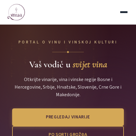
PORTAL O VINU I VINSKOJ KULTURI
◆
Vaš vodič u
svijet vina
Otkrijte vinarije, vina i vinske regije Bosne i
Hercegovine, Srbije, Hrvatske, Slovenije, Crne Gore i
Makedonije.
PREGLEDAJ VINARIJE
PO SORTI GROŽĐA