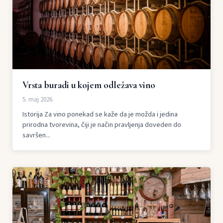
Vrsta buradi u kojem odležava vino
5. maj 2026.
Istorija Za vino ponekad se kaže da je možda i jedina
prirodna tvorevina, čiji je način pravljenja doveden do
savršen...