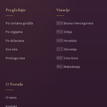
Pregledajte
Vinarije
Po sortama grožđa
🇧🇦 Bosna i Hercegovina
Po regijama
🇷🇸 Srbija
Po državama
🇭🇷 Hrvatska
Sva vina
🇸🇮 Slovenija
Pretraga vina
🇲🇪 Crna Gora
🇲🇰 Makedonija
O Portalu
O nama
Kontakt