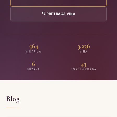
🔍 PRETRAGA VINA
564
3.236
VINARIJA
VINA
6
43
DRŽAVA
SORTI GROŽĐA
Blog