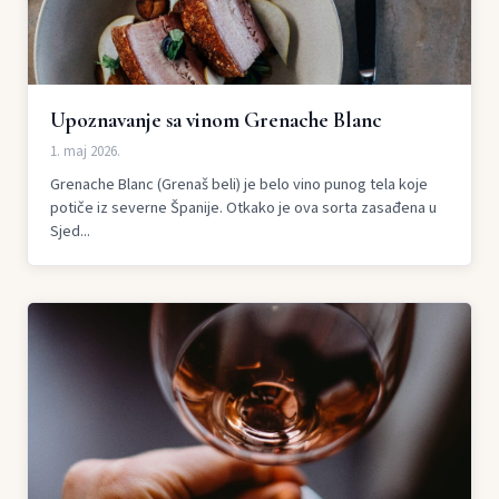
Upoznavanje sa vinom Grenache Blanc
1. maj 2026.
Grenache Blanc (Grenaš beli) je belo vino punog tela koje
potiče iz severne Španije. Otkako je ova sorta zasađena u
Sjed...