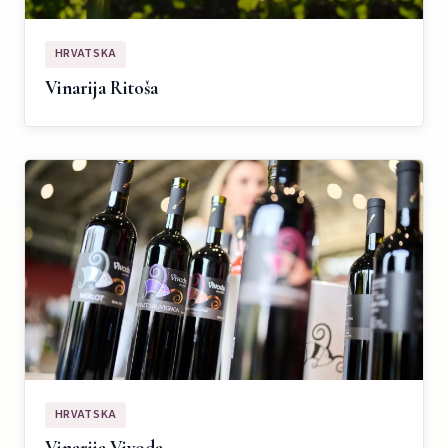
HRVATSKA
Vinarija Ritoša
HRVATSKA