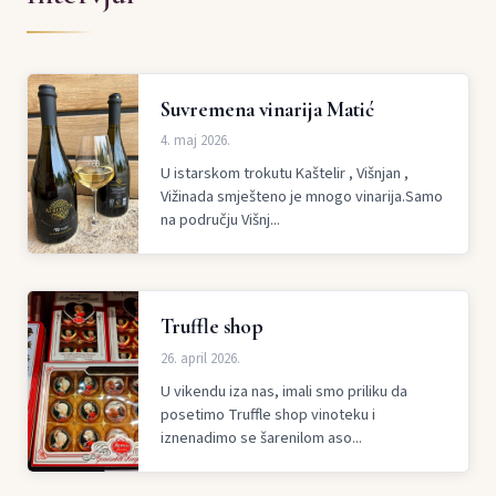
Suvremena vinarija Matić
4. maj 2026.
U istarskom trokutu Kaštelir , Višnjan ,
Vižinada smješteno je mnogo vinarija.Samo
na području Višnj...
Truffle shop
26. april 2026.
U vikendu iza nas, imali smo priliku da
posetimo Truffle shop vinoteku i
iznenadimo se šarenilom aso...