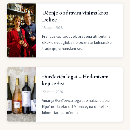
Učenje o zdravim vinima kroz
Delice
15. april 2026.
Francuska…oduvek praćena atributima
ekskluzive, globalno poznate kulinarske
tradicije, vrhunskim sir...
Đurđevića legat – Hedonizam
koji se živi
22. mart 2026.
Vinarija Đurđevića legat se nalazi u selu
Ključ nedaleko od Mionice, na desetak
kilometara istočno o...