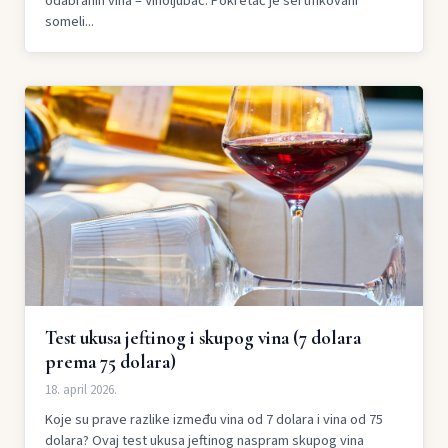
odabranih vina – Vinoljubac. Pokretač je sertifikovani
someli...
Test ukusa jeftinog i skupog vina (7 dolara
prema 75 dolara)
18. april 2026.
Koje su prave razlike između vina od 7 dolara i vina od 75
dolara? Ovaj test ukusa jeftinog naspram skupog vina