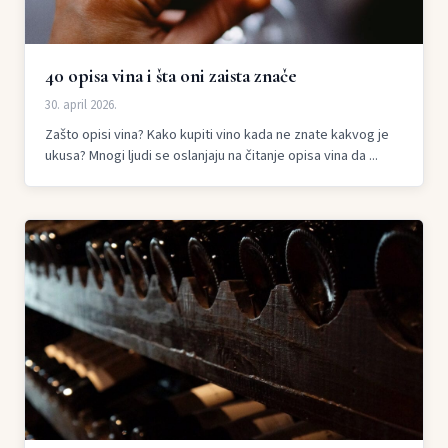
40 opisa vina i šta oni zaista znače
30. april 2026.
Zašto opisi vina? Kako kupiti vino kada ne znate kakvog je
ukusa? Mnogi ljudi se oslanjaju na čitanje opisa vina da ...