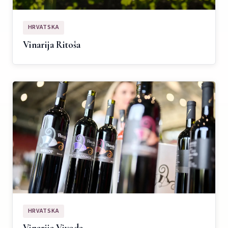
HRVATSKA
Vinarija Ritoša
HRVATSKA