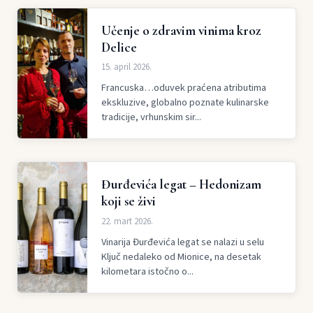
Učenje o zdravim vinima kroz
Delice
15. april 2026.
Francuska…oduvek praćena atributima
ekskluzive, globalno poznate kulinarske
tradicije, vrhunskim sir...
Đurđevića legat – Hedonizam
koji se živi
22. mart 2026.
Vinarija Đurđevića legat se nalazi u selu
Ključ nedaleko od Mionice, na desetak
kilometara istočno o...