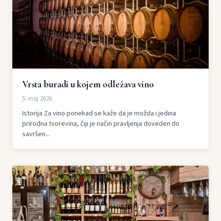
Vrsta buradi u kojem odležava vino
5. maj 2026.
Istorija Za vino ponekad se kaže da je možda i jedina
prirodna tvorevina, čiji je način pravljenja doveden do
savršen...