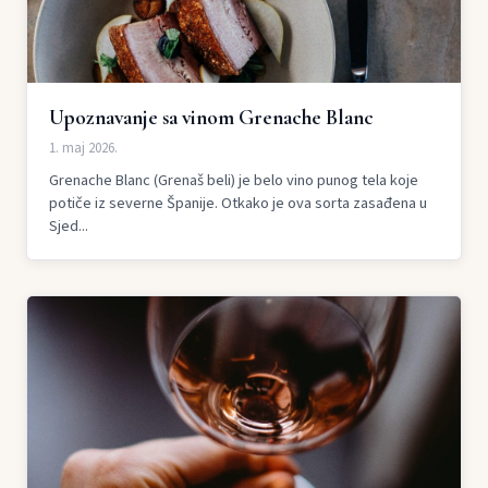
Upoznavanje sa vinom Grenache Blanc
1. maj 2026.
Grenache Blanc (Grenaš beli) je belo vino punog tela koje
potiče iz severne Španije. Otkako je ova sorta zasađena u
Sjed...