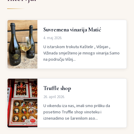
Suvremena vinarija Matić
4. maj 2026.
U istarskom trokutu Kaštelir , Višnjan ,
Vižinada smješteno je mnogo vinarija.Samo
na području Višnj...
Truffle shop
26. april 2026.
U vikendu iza nas, imali smo priliku da
posetimo Truffle shop vinoteku i
iznenadimo se šarenilom aso...