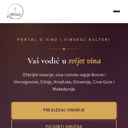
PORTAL O VINU I VINSKOJ KULTURI
◆
Vaš vodič u
svijet vina
Otkrijte vinarije, vina i vinske regije Bosne i
Hercegovine, Srbije, Hrvatske, Slovenije, Crne Gore i
Makedonije.
PREGLEDAJ VINARIJE
PO SORTI GROŽĐA