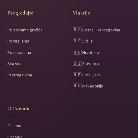
Pregledajte
Vinarije
Po sortama grožđa
🇧🇦 Bosna i Hercegovina
Po regijama
🇷🇸 Srbija
Po državama
🇭🇷 Hrvatska
Sva vina
🇸🇮 Slovenija
Pretraga vina
🇲🇪 Crna Gora
🇲🇰 Makedonija
O Portalu
O nama
Kontakt