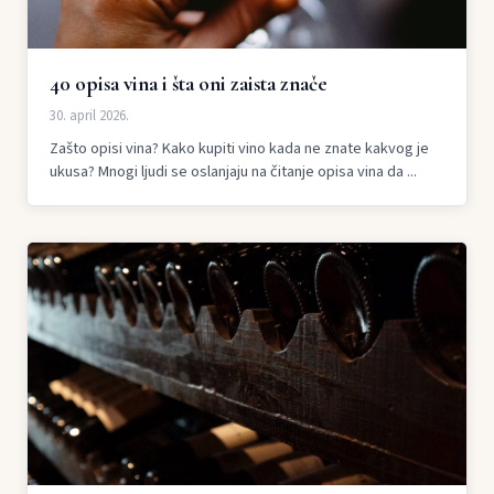
40 opisa vina i šta oni zaista znače
30. april 2026.
Zašto opisi vina? Kako kupiti vino kada ne znate kakvog je
ukusa? Mnogi ljudi se oslanjaju na čitanje opisa vina da ...