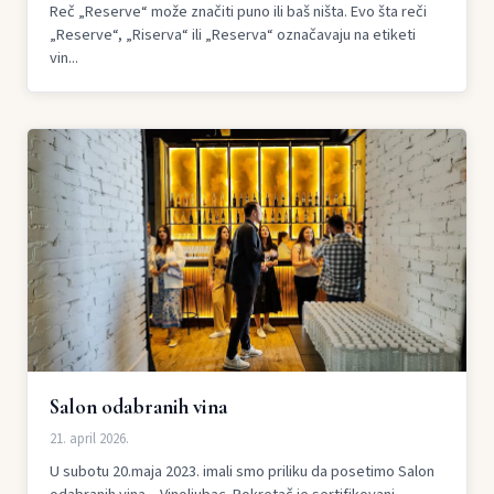
Reč „Reserve“ može značiti puno ili baš ništa. Evo šta reči
„Reserve“, „Riserva“ ili „Reserva“ označavaju na etiketi
vin...
Salon odabranih vina
21. april 2026.
U subotu 20.maja 2023. imali smo priliku da posetimo Salon