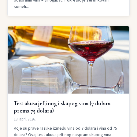
odabranih vina – Vinoljubac. Pokretač je sertifikovani
someli...
Test ukusa jeftinog i skupog vina (7 dolara
prema 75 dolara)
18. april 2026.
Koje su prave razlike između vina od 7 dolara i vina od 75
dolara? Ovaj test ukusa jeftinog naspram skupog vina