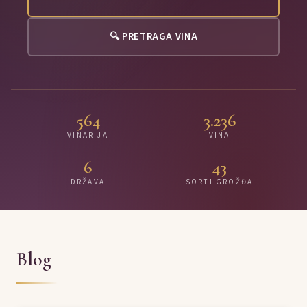
🔍 PRETRAGA VINA
564
3.236
VINARIJA
VINA
6
43
DRŽAVA
SORTI GROŽĐA
Blog