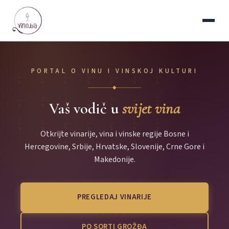
PORTAL O VINU I VINSKOJ KULTURI
◆
Vaš vodič u
svijet vina
Otkrijte vinarije, vina i vinske regije Bosne i
Hercegovine, Srbije, Hrvatske, Slovenije, Crne Gore i
Makedonije.
PREGLEDAJ VINARIJE
PO SORTI GROŽĐA