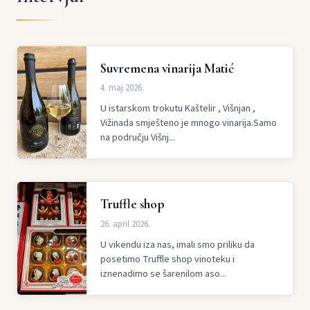
Suvremena vinarija Matić
4. maj 2026.
U istarskom trokutu Kaštelir , Višnjan ,
Vižinada smješteno je mnogo vinarija.Samo
na području Višnj...
Truffle shop
26. april 2026.
U vikendu iza nas, imali smo priliku da
posetimo Truffle shop vinoteku i
iznenadimo se šarenilom aso...