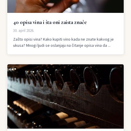
40 opisa vina i šta oni zaista znače
30. april 2026.
Zašto opisi vina? Kako kupiti vino kada ne znate kakvog je
ukusa? Mnogi ljudi se oslanjaju na čitanje opisa vina da ...