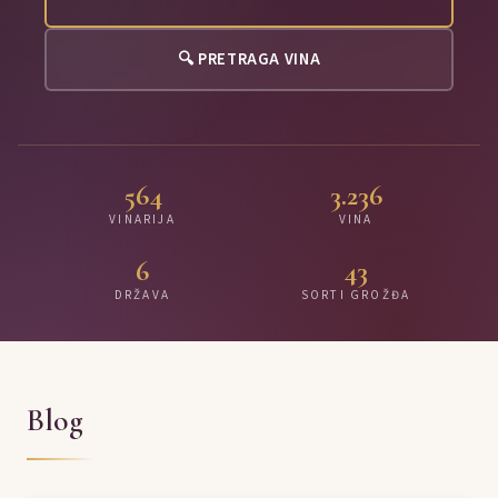
🔍 PRETRAGA VINA
564
3.236
VINARIJA
VINA
6
43
DRŽAVA
SORTI GROŽĐA
Blog