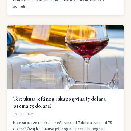
odabranih vina – Vinoljubac. Pokretač je sertifikovani
someli...
Test ukusa jeftinog i skupog vina (7 dolara
prema 75 dolara)
18. april 2026.
Koje su prave razlike između vina od 7 dolara i vina od 75
dolara? Ovaj test ukusa jeftinog naspram skupog vina