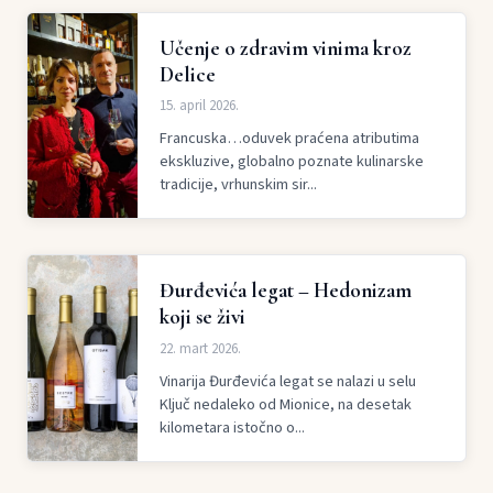
Učenje o zdravim vinima kroz
Delice
15. april 2026.
Francuska…oduvek praćena atributima
ekskluzive, globalno poznate kulinarske
tradicije, vrhunskim sir...
Đurđevića legat – Hedonizam
koji se živi
22. mart 2026.
Vinarija Đurđevića legat se nalazi u selu
Ključ nedaleko od Mionice, na desetak
kilometara istočno o...