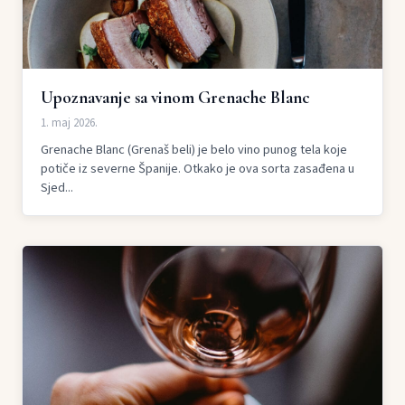
Upoznavanje sa vinom Grenache Blanc
1. maj 2026.
Grenache Blanc (Grenaš beli) je belo vino punog tela koje
potiče iz severne Španije. Otkako je ova sorta zasađena u
Sjed...