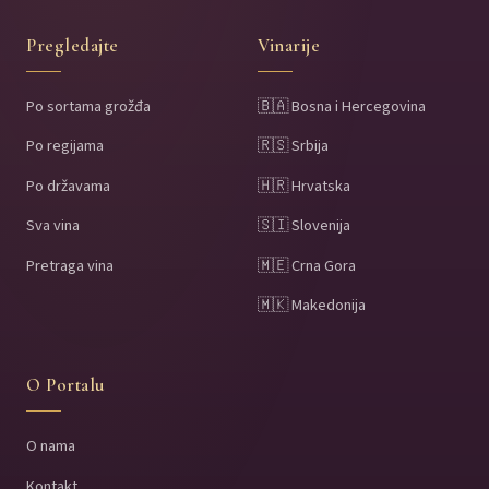
Pregledajte
Vinarije
Po sortama grožđa
🇧🇦 Bosna i Hercegovina
Po regijama
🇷🇸 Srbija
Po državama
🇭🇷 Hrvatska
Sva vina
🇸🇮 Slovenija
Pretraga vina
🇲🇪 Crna Gora
🇲🇰 Makedonija
O Portalu
O nama
Kontakt