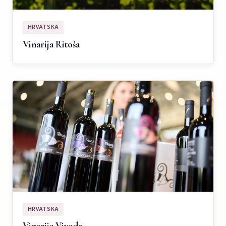
HRVATSKA
Vinarija Ritoša
HRVATSKA