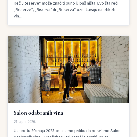
Reč „Reserve“ može značiti puno ili baš ništa. Evo šta reči
„Reserve“, „Riserva“ ili „Reserva“ označavaju na etiketi
vin...
Salon odabranih vina
21. april 2026.
U subotu 20.maja 2023. imali smo priliku da posetimo Salon