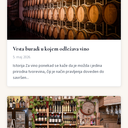
Vrsta buradi u kojem odležava vino
5. maj 2026.
Istorija Za vino ponekad se kaže da je možda i jedina
prirodna tvorevina, čiji je način pravljenja doveden do
savršen...