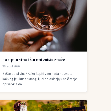
40 opisa vina i šta oni zaista znače
30. april 2026.
Zašto opisi vina? Kako kupiti vino kada ne znate
kakvog je ukusa? Mnogi ljudi se oslanjaju na čitanje
opisa vina da ...