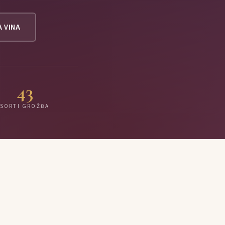
A VINA
43
SORTI GROŽĐA