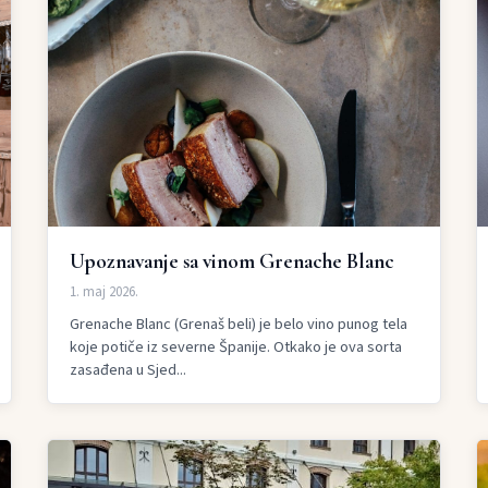
Upoznavanje sa vinom Grenache Blanc
1. maj 2026.
Grenache Blanc (Grenaš beli) je belo vino punog tela
koje potiče iz severne Španije. Otkako je ova sorta
zasađena u Sjed...