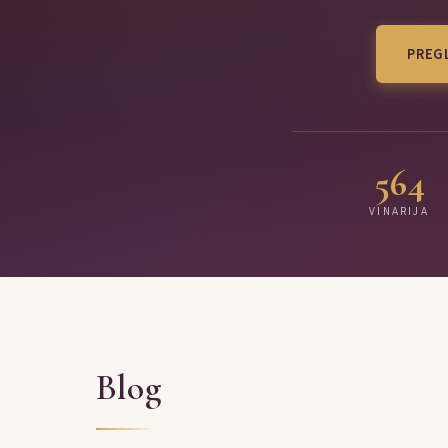
PREGL
564
VINARIJA
Blog