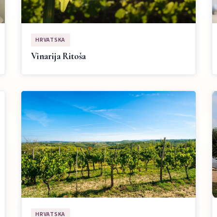
HRVATSKA
Vinarija Ritoša
HRVATSKA