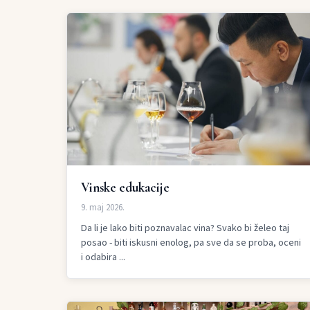
Vinske edukacije
9. maj 2026.
Da li je lako biti poznavalac vina? Svako bi želeo taj
posao - biti iskusni enolog, pa sve da se proba, oceni
i odabira ...