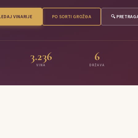
EDAJ VINARIJE
PO SORTI GROŽĐA
🔍 PRETRAG
3.236
6
VINA
DRŽAVA