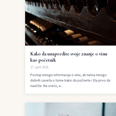
Kako da unapredite svoje znanje o vinu
kao početnik
27. april 2026.
Postoji mnogo informacija o vinu, ali nema mnogo
dobrih saveta o tome kako da počnete i šta prvo da
naučite. Na sreću, u...