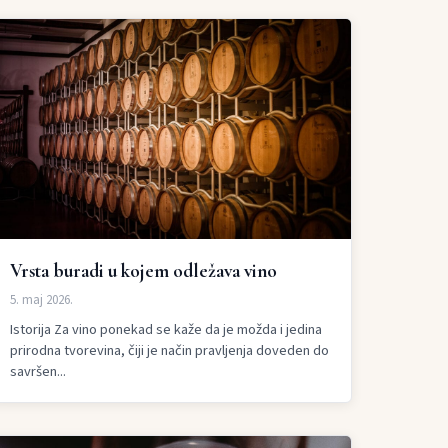
Vrsta buradi u kojem odležava vino
5. maj 2026.
Istorija Za vino ponekad se kaže da je možda i jedina
prirodna tvorevina, čiji je način pravljenja doveden do
savršen...