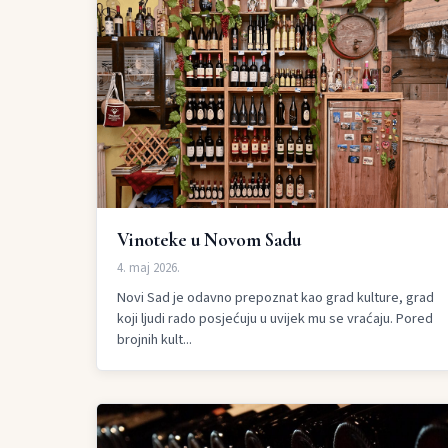
Vinoteke u Novom Sadu
4. maj 2026.
Novi Sad je odavno prepoznat kao grad kulture, grad
koji ljudi rado posjećuju u uvijek mu se vraćaju. Pored
brojnih kult...