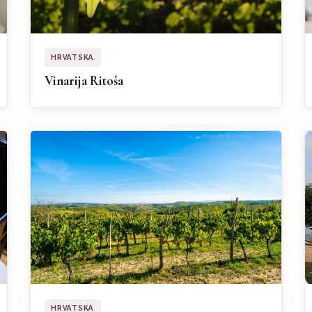
HRVATSKA
Vinarija Ritoša
HRVATSKA