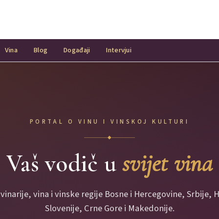
Vina
Blog
Događaji
Intervjui
PORTAL O VINU I VINSKOJ KULTURI
◆
Vaš vodič u
svijet vina
 vinarije, vina i vinske regije Bosne i Hercegovine, Srbije, 
Slovenije, Crne Gore i Makedonije.