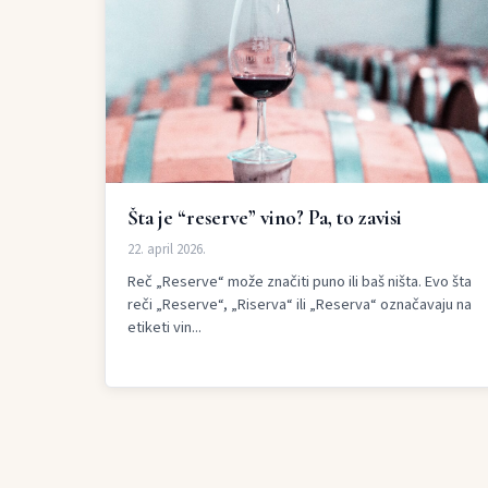
Šta je “reserve” vino? Pa, to zavisi
22. april 2026.
Reč „Reserve“ može značiti puno ili baš ništa. Evo šta
reči „Reserve“, „Riserva“ ili „Reserva“ označavaju na
etiketi vin...