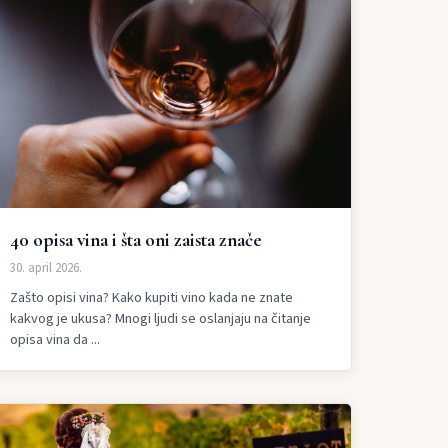
40 opisa vina i šta oni zaista znače
30. april 2026.
Zašto opisi vina? Kako kupiti vino kada ne znate
kakvog je ukusa? Mnogi ljudi se oslanjaju na čitanje
opisa vina da ...