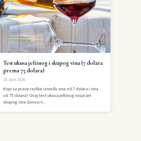
Test ukusa jeftinog i skupog vina (7 dolara
prema 75 dolara)
18. april 2026.
Koje su prave razlike između vina od 7 dolara i vina
od 75 dolara? Ovaj test ukusa jeftinog naspram
skupog vina donosi n...