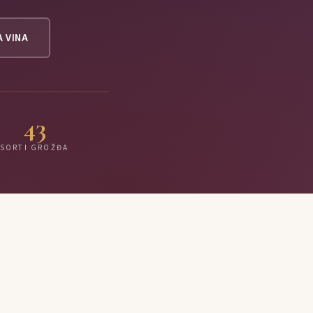
A VINA
43
SORTI GROŽĐA