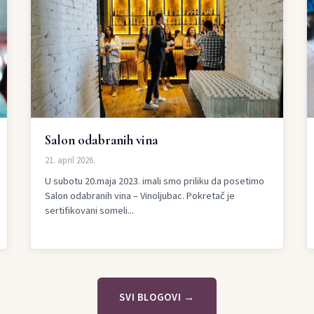
Salon odabranih vina
21. april 2026.
U subotu 20.maja 2023. imali smo priliku da posetimo
Salon odabranih vina – Vinoljubac. Pokretač je
sertifikovani someli...
SVI BLOGOVI →