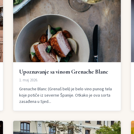
Upoznavanje sa vinom Grenache Blanc
1. maj 2026.
Grenache Blanc (Grenaš beli) je belo vino punog tela
koje potiče iz severne Španije. Otkako je ova sorta
zasađena u Sjed...