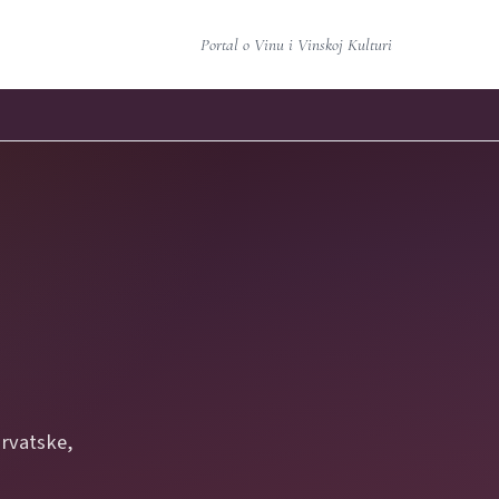
Portal o Vinu i Vinskoj Kulturi
Hrvatske,