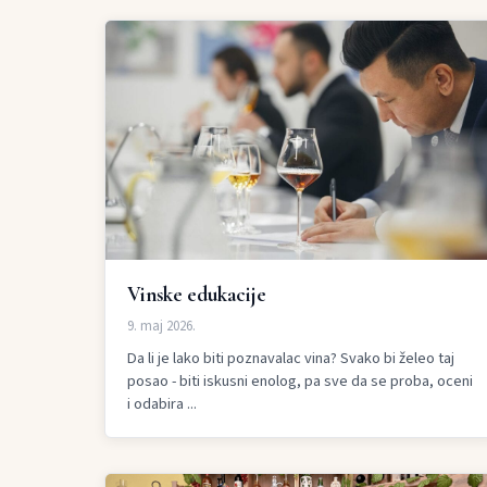
Vinske edukacije
9. maj 2026.
Da li je lako biti poznavalac vina? Svako bi želeo taj
posao - biti iskusni enolog, pa sve da se proba, oceni
i odabira ...