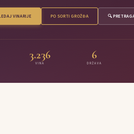
EDAJ VINARIJE
PO SORTI GROŽĐA
🔍 PRETRAG
3.236
6
VINA
DRŽAVA