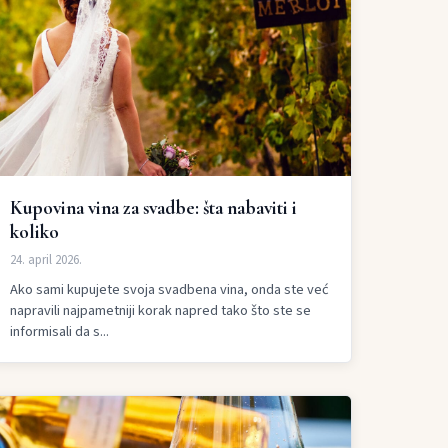
Kupovina vina za svadbe: šta nabaviti i
koliko
24. april 2026.
Ako sami kupujete svoja svadbena vina, onda ste već
napravili najpametniji korak napred tako što ste se
informisali da s...