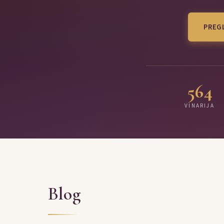
PREGL
564
VINARIJA
Blog