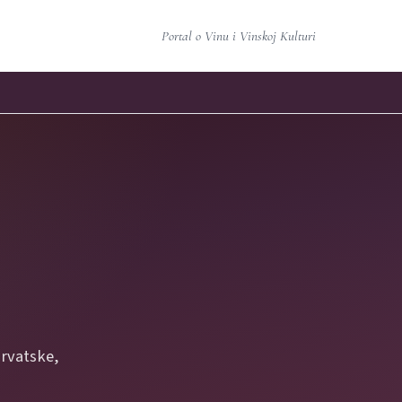
Portal o Vinu i Vinskoj Kulturi
Hrvatske,