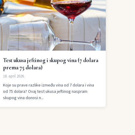
Test ukusa jeftinog i skupog vina (7 dolara
prema 75 dolara)
18. april 2026.
Koje su prave razlike između vina od 7 dolara i vina
od 75 dolara? Ovaj test ukusa jeftinog naspram
skupog vina donosi n...