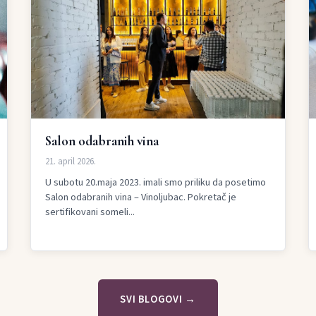
Salon odabranih vina
21. april 2026.
U subotu 20.maja 2023. imali smo priliku da posetimo
Salon odabranih vina – Vinoljubac. Pokretač je
sertifikovani someli...
SVI BLOGOVI →