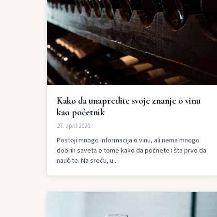
Kako da unapredite svoje znanje o vinu
kao početnik
27. april 2026.
Postoji mnogo informacija o vinu, ali nema mnogo
dobrih saveta o tome kako da počnete i šta prvo da
naučite. Na sreću, u...