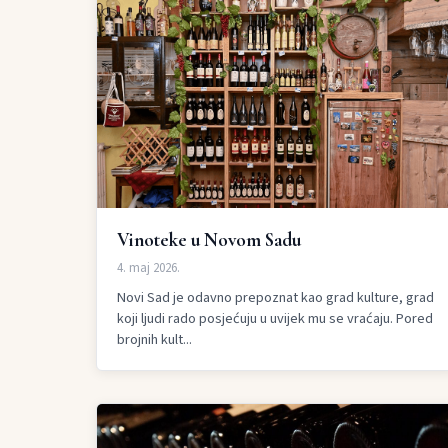
Vinoteke u Novom Sadu
4. maj 2026.
Novi Sad je odavno prepoznat kao grad kulture, grad
koji ljudi rado posjećuju u uvijek mu se vraćaju. Pored
brojnih kult...