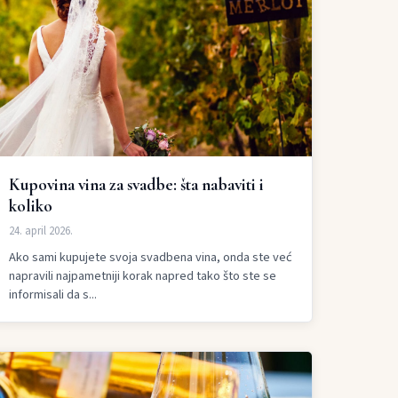
Kupovina vina za svadbe: šta nabaviti i
koliko
24. april 2026.
Ako sami kupujete svoja svadbena vina, onda ste već
napravili najpametniji korak napred tako što ste se
informisali da s...