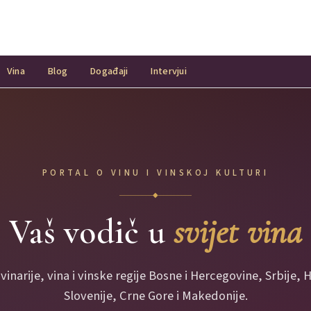
Vina
Blog
Događaji
Intervjui
PORTAL O VINU I VINSKOJ KULTURI
◆
Vaš vodič u
svijet vina
 vinarije, vina i vinske regije Bosne i Hercegovine, Srbije, 
Slovenije, Crne Gore i Makedonije.