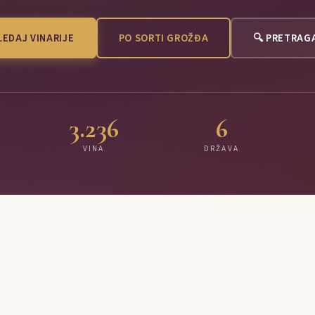
EDAJ VINARIJE
PO SORTI GROŽĐA
🔍 PRETRAG
3.236
6
VINA
DRŽAVA