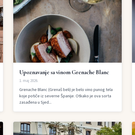
Upoznavanje sa vinom Grenache Blanc
1. maj 2026.
Grenache Blanc (Grenaš beli) je belo vino punog tela
koje potiče iz severne Španije. Otkako je ova sorta
zasađena u Sjed...