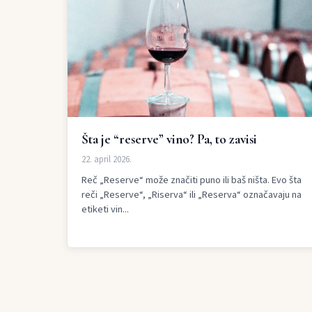
Šta je “reserve” vino? Pa, to zavisi
22. april 2026.
Reč „Reserve“ može značiti puno ili baš ništa. Evo šta
reči „Reserve“, „Riserva“ ili „Reserva“ označavaju na
etiketi vin...