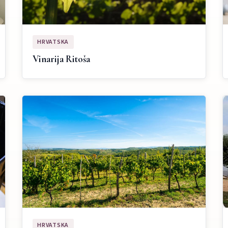
HRVATSKA
Vinarija Ritoša
HRVATSKA