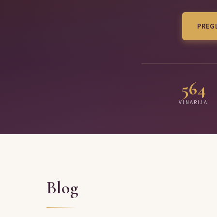
PREGL
564
VINARIJA
Blog