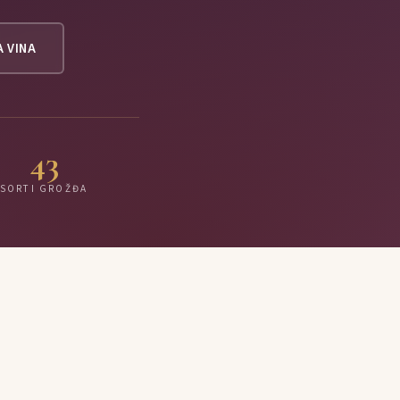
A VINA
43
SORTI GROŽĐA