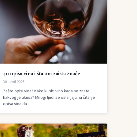
40 opisa vina i šta oni zaista znače
30. april 2026.
Zašto opisi vina? Kako kupiti vino kada ne znate
kakvog je ukusa? Mnogi ljudi se oslanjaju na čitanje
opisa vina da ...