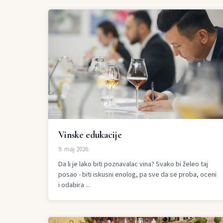
Vinske edukacije
9. maj 2026.
Da li je lako biti poznavalac vina? Svako bi želeo taj
posao - biti iskusni enolog, pa sve da se proba, oceni
i odabira ...