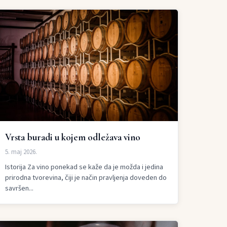
Vrsta buradi u kojem odležava vino
5. maj 2026.
Istorija Za vino ponekad se kaže da je možda i jedina
prirodna tvorevina, čiji je način pravljenja doveden do
savršen...