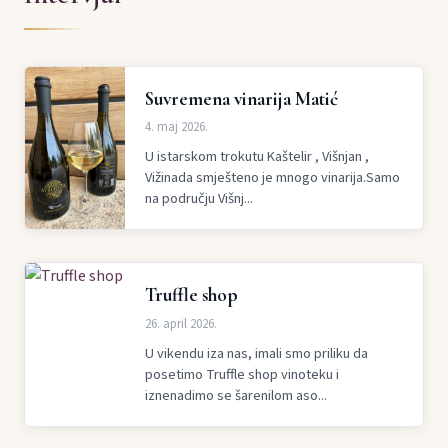
Suvremena vinarija Matić
4. maj 2026.
U istarskom trokutu Kaštelir , Višnjan ,
Vižinada smješteno je mnogo vinarija.Samo
na području Višnj...
Truffle shop
26. april 2026.
U vikendu iza nas, imali smo priliku da
posetimo Truffle shop vinoteku i
iznenadimo se šarenilom aso...