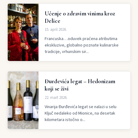
Učenje o zdravim vinima kroz
Delice
15. april 2026.
Francuska…oduvek praćena atributima
ekskluzive, globalno poznate kulinarske
tradicije, vrhunskim sir...
Đurđevića legat – Hedonizam
koji se živi
22. mart 2026.
Vinarija Đurđevića legat se nalazi u selu
Ključ nedaleko od Mionice, na desetak
kilometara istočno o...