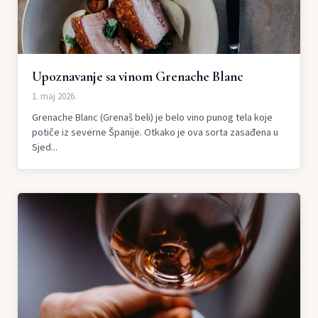
Upoznavanje sa vinom Grenache Blanc
1. maj 2026.
Grenache Blanc (Grenaš beli) je belo vino punog tela koje
potiče iz severne Španije. Otkako je ova sorta zasađena u
Sjed...