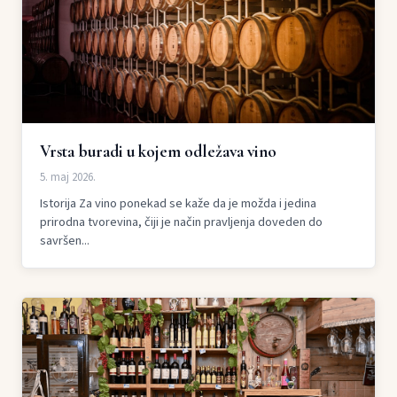
Vrsta buradi u kojem odležava vino
5. maj 2026.
Istorija Za vino ponekad se kaže da je možda i jedina
prirodna tvorevina, čiji je način pravljenja doveden do
savršen...