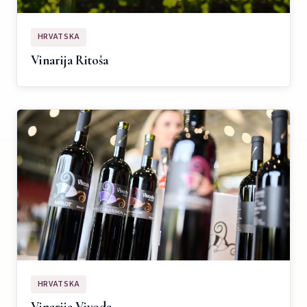
HRVATSKA
Vinarija Ritoša
HRVATSKA