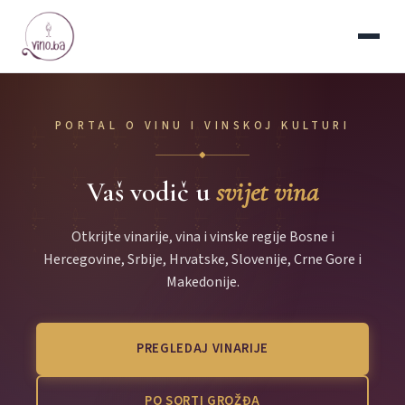
PORTAL O VINU I VINSKOJ KULTURI
◆
Vaš vodič u
svijet vina
Otkrijte vinarije, vina i vinske regije Bosne i
Hercegovine, Srbije, Hrvatske, Slovenije, Crne Gore i
Makedonije.
PREGLEDAJ VINARIJE
PO SORTI GROŽĐA