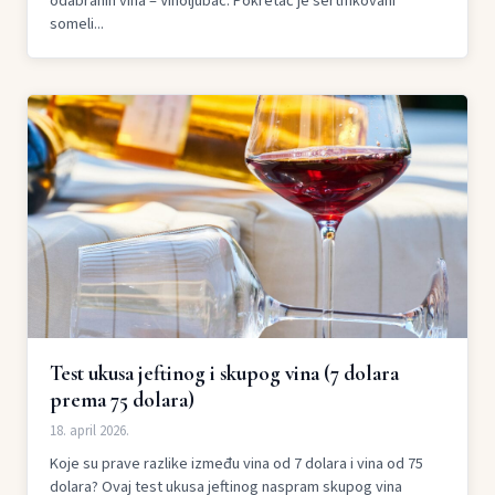
odabranih vina – Vinoljubac. Pokretač je sertifikovani
someli...
Test ukusa jeftinog i skupog vina (7 dolara
prema 75 dolara)
18. april 2026.
Koje su prave razlike između vina od 7 dolara i vina od 75
dolara? Ovaj test ukusa jeftinog naspram skupog vina