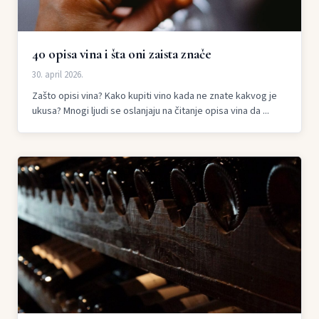
40 opisa vina i šta oni zaista znače
30. april 2026.
Zašto opisi vina? Kako kupiti vino kada ne znate kakvog je
ukusa? Mnogi ljudi se oslanjaju na čitanje opisa vina da ...