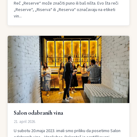
Reč „Reserve“ može značiti puno ili baš ništa. Evo šta reči
„Reserve“, „Riserva“ ili „Reserva“ označavaju na etiketi
vin...
Salon odabranih vina
21. april 2026.
U subotu 20.maja 2023. imali smo priliku da posetimo Salon