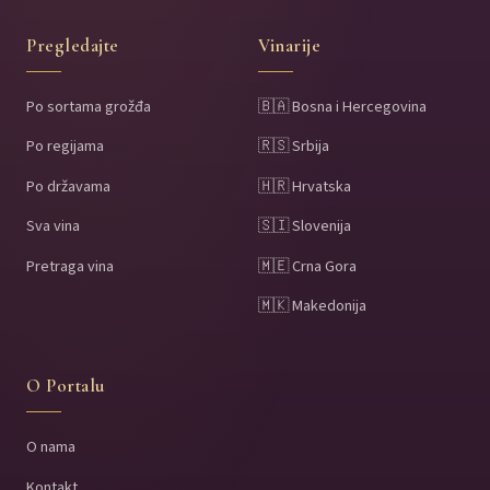
Pregledajte
Vinarije
Po sortama grožđa
🇧🇦 Bosna i Hercegovina
Po regijama
🇷🇸 Srbija
Po državama
🇭🇷 Hrvatska
Sva vina
🇸🇮 Slovenija
Pretraga vina
🇲🇪 Crna Gora
🇲🇰 Makedonija
O Portalu
O nama
Kontakt