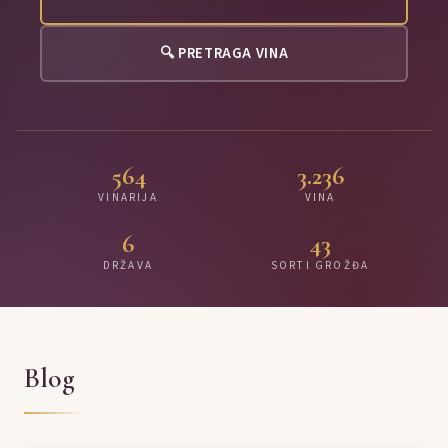
🔍 PRETRAGA VINA
564
3.236
VINARIJA
VINA
6
43
DRŽAVA
SORTI GROŽĐA
Blog