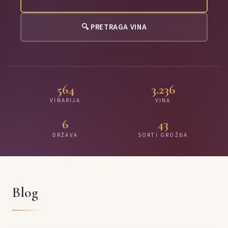
🔍 PRETRAGA VINA
564
3.236
VINARIJA
VINA
6
43
DRŽAVA
SORTI GROŽĐA
Blog