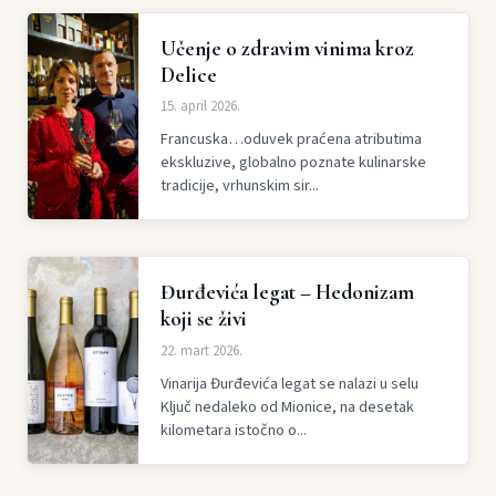
Učenje o zdravim vinima kroz
Delice
15. april 2026.
Francuska…oduvek praćena atributima
ekskluzive, globalno poznate kulinarske
tradicije, vrhunskim sir...
Đurđevića legat – Hedonizam
koji se živi
22. mart 2026.
Vinarija Đurđevića legat se nalazi u selu
Ključ nedaleko od Mionice, na desetak
kilometara istočno o...