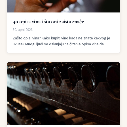
40 opisa vina i šta oni zaista znače
30. april 2026.
Zašto opisi vina? Kako kupiti vino kada ne znate kakvog je
ukusa? Mnogi ljudi se oslanjaju na čitanje opisa vina da ...