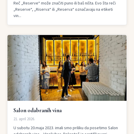
Reč „Reserve“ može značiti puno ili baš ništa. Evo šta reči
„Reserve“, „Riserva“ ili „Reserva“ označavaju na etiketi
vin...
Salon odabranih vina
21. april 2026.
U subotu 20.maja 2023. imali smo priliku da posetimo Salon