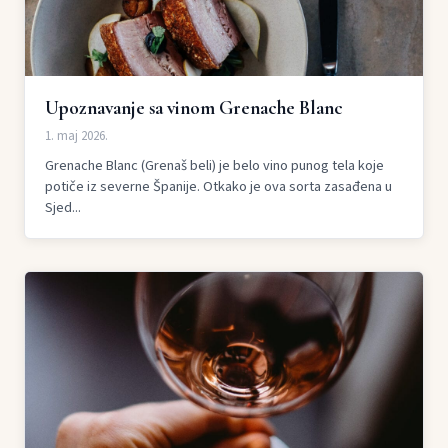
Upoznavanje sa vinom Grenache Blanc
1. maj 2026.
Grenache Blanc (Grenaš beli) je belo vino punog tela koje
potiče iz severne Španije. Otkako je ova sorta zasađena u
Sjed...