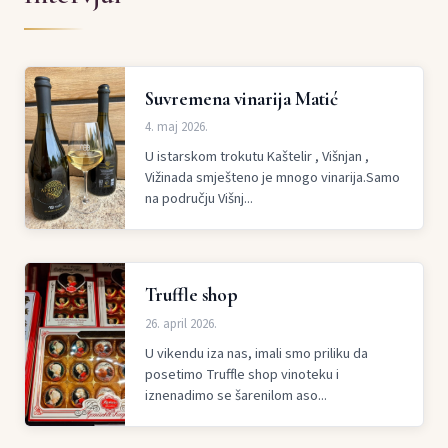
Suvremena vinarija Matić
4. maj 2026.
U istarskom trokutu Kaštelir , Višnjan ,
Vižinada smješteno je mnogo vinarija.Samo
na području Višnj...
Truffle shop
26. april 2026.
U vikendu iza nas, imali smo priliku da
posetimo Truffle shop vinoteku i
iznenadimo se šarenilom aso...