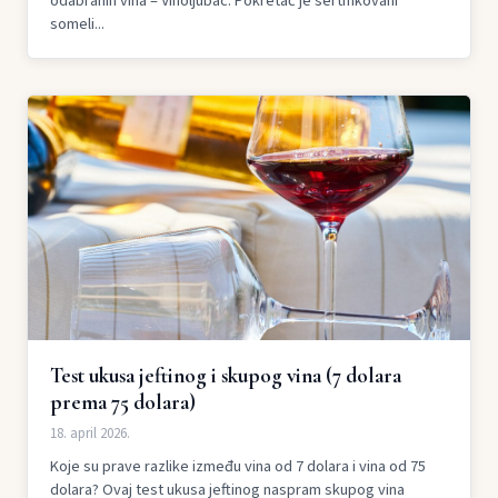
odabranih vina – Vinoljubac. Pokretač je sertifikovani
someli...
Test ukusa jeftinog i skupog vina (7 dolara
prema 75 dolara)
18. april 2026.
Koje su prave razlike između vina od 7 dolara i vina od 75
dolara? Ovaj test ukusa jeftinog naspram skupog vina