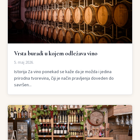
Vrsta buradi u kojem odležava vino
5. maj 2026.
Istorija Za vino ponekad se kaže da je možda i jedina
prirodna tvorevina, čiji je način pravljenja doveden do
savršen...