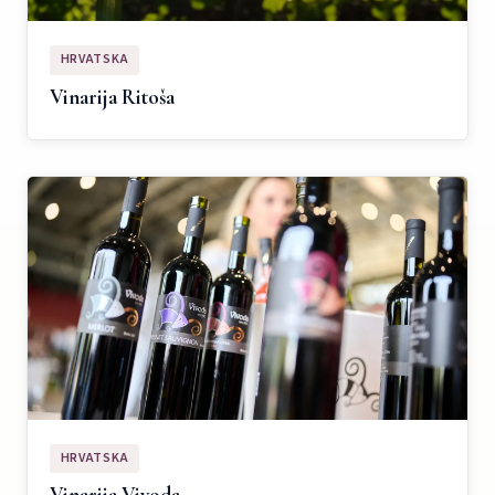
HRVATSKA
Vinarija Ritoša
HRVATSKA