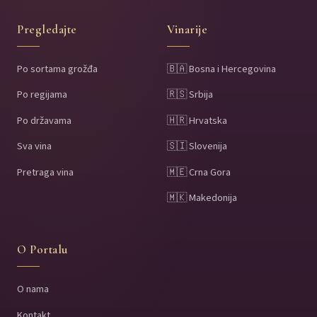
Pregledajte
Vinarije
Po sortama grožđa
🇧🇦 Bosna i Hercegovina
Po regijama
🇷🇸 Srbija
Po državama
🇭🇷 Hrvatska
Sva vina
🇸🇮 Slovenija
Pretraga vina
🇲🇪 Crna Gora
🇲🇰 Makedonija
O Portalu
O nama
Kontakt