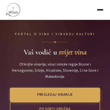
PORTAL O VINU I VINSKOJ KULTURI
◆
Vaš vodič u
svijet vina
Otkrijte vinarije, vina i vinske regije Bosne i
Hercegovine, Srbije, Hrvatske, Slovenije, Crne Gore i
Makedonije.
PREGLEDAJ VINARIJE
PO SORTI GROŽĐA