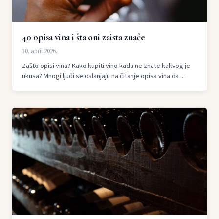
40 opisa vina i šta oni zaista znače
30. april 2026.
Zašto opisi vina? Kako kupiti vino kada ne znate kakvog je
ukusa? Mnogi ljudi se oslanjaju na čitanje opisa vina da ...