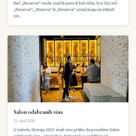
Reč „Reserve“ može značiti puno ili baš ništa. Evo šta reči
„Reserve“, „Riserva“ ili „Reserva“ označavaju na etiketi
vin...
Salon odabranih vina
21. april 2026.
U subotu 20.maja 2023. imali smo priliku da posetimo Salon