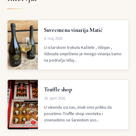
Suvremena vinarija Matić
4. maj 2026.
U istarskom trokutu Kaštelir , Višnjan ,
Vižinada smješteno je mnogo vinarija.Samo
na području Višnj...
Truffle shop
26. april 2026.
U vikendu iza nas, imali smo priliku da
posetimo Truffle shop vinoteku i
iznenadimo se šarenilom aso...