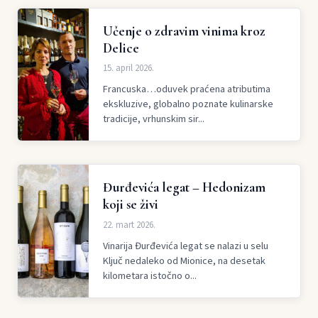
Učenje o zdravim vinima kroz
Delice
15. april 2026.
Francuska…oduvek praćena atributima
ekskluzive, globalno poznate kulinarske
tradicije, vrhunskim sir...
Đurđevića legat – Hedonizam
koji se živi
22. mart 2026.
Vinarija Đurđevića legat se nalazi u selu
Ključ nedaleko od Mionice, na desetak
kilometara istočno o...