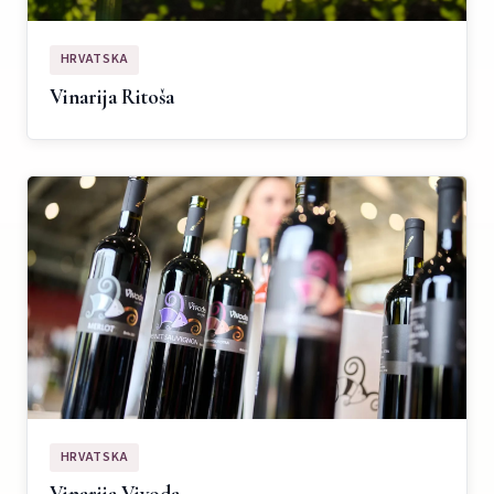
HRVATSKA
Vinarija Ritoša
HRVATSKA