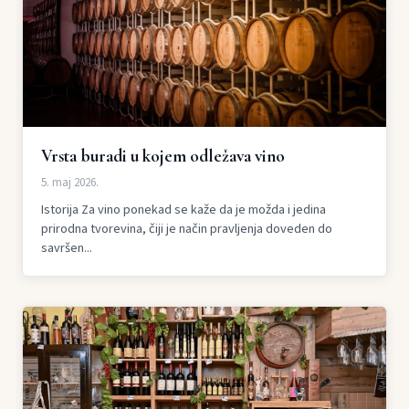
Vrsta buradi u kojem odležava vino
5. maj 2026.
Istorija Za vino ponekad se kaže da je možda i jedina
prirodna tvorevina, čiji je način pravljenja doveden do
savršen...