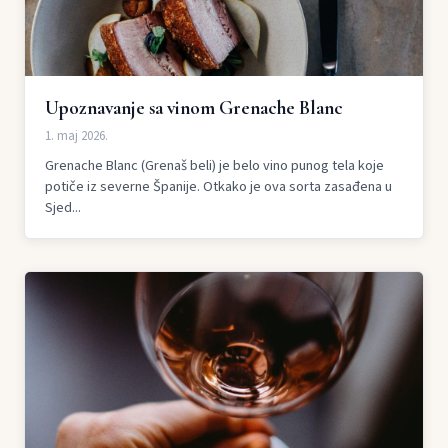
Upoznavanje sa vinom Grenache Blanc
1. maj 2026.
Grenache Blanc (Grenaš beli) je belo vino punog tela koje
potiče iz severne Španije. Otkako je ova sorta zasađena u
Sjed...