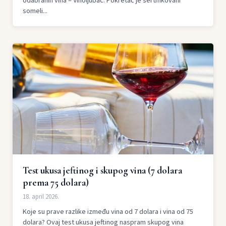
odabranih vina – Vinoljubac. Pokretač je sertifikovani
someli...
Test ukusa jeftinog i skupog vina (7 dolara
prema 75 dolara)
18. april 2026.
Koje su prave razlike između vina od 7 dolara i vina od 75
dolara? Ovaj test ukusa jeftinog naspram skupog vina