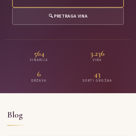
🔍 PRETRAGA VINA
564
3.236
VINARIJA
VINA
6
43
DRŽAVA
SORTI GROŽĐA
Blog