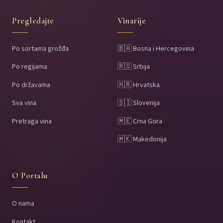
Pregledajte
Vinarije
Po sortama grožđa
🇧🇦 Bosna i Hercegovina
Po regijama
🇷🇸 Srbija
Po državama
🇭🇷 Hrvatska
Sva vina
🇸🇮 Slovenija
Pretraga vina
🇲🇪 Crna Gora
🇲🇰 Makedonija
O Portalu
O nama
Kontakt