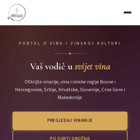
PORTAL O VINU I VINSKOJ KULTURI
◆
Vaš vodič u
svijet vina
Otkrijte vinarije, vina i vinske regije Bosne i
Hercegovine, Srbije, Hrvatske, Slovenije, Crne Gore i
Makedonije.
PREGLEDAJ VINARIJE
PO SORTI GROŽĐA