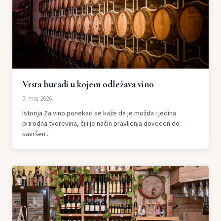
Vrsta buradi u kojem odležava vino
5. maj 2026.
Istorija Za vino ponekad se kaže da je možda i jedina
prirodna tvorevina, čiji je način pravljenja doveden do
savršen...