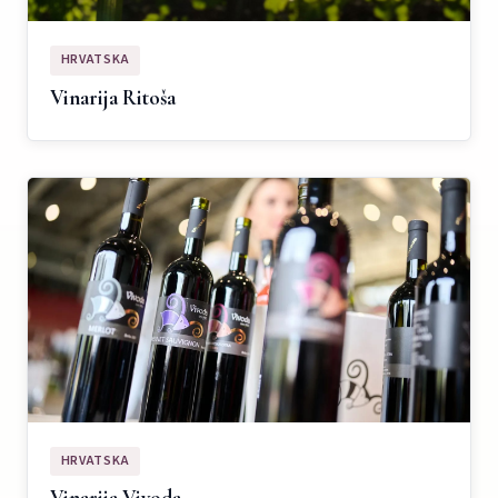
HRVATSKA
Vinarija Ritoša
HRVATSKA