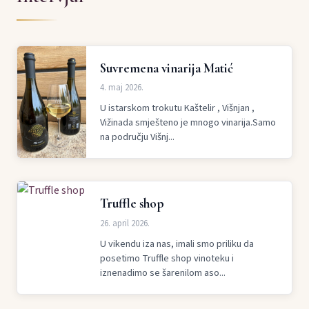
Suvremena vinarija Matić
4. maj 2026.
U istarskom trokutu Kaštelir , Višnjan ,
Vižinada smješteno je mnogo vinarija.Samo
na području Višnj...
Truffle shop
26. april 2026.
U vikendu iza nas, imali smo priliku da
posetimo Truffle shop vinoteku i
iznenadimo se šarenilom aso...