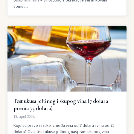
odabranih vina – Vinoljubac. Pokretač je sertifikovani
someli...
Test ukusa jeftinog i skupog vina (7 dolara
prema 75 dolara)
18. april 2026.
Koje su prave razlike između vina od 7 dolara i vina od 75
dolara? Ovaj test ukusa jeftinog naspram skupog vina