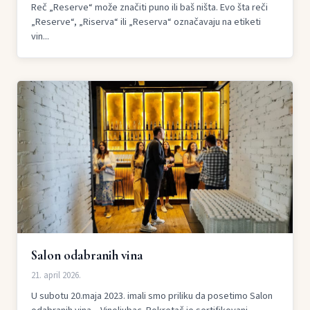
Reč „Reserve“ može značiti puno ili baš ništa. Evo šta reči
„Reserve“, „Riserva“ ili „Reserva“ označavaju na etiketi
vin...
Salon odabranih vina
21. april 2026.
U subotu 20.maja 2023. imali smo priliku da posetimo Salon