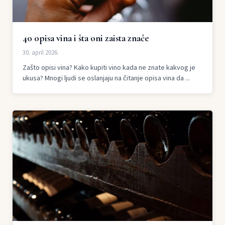
40 opisa vina i šta oni zaista znače
30. april 2026.
Zašto opisi vina? Kako kupiti vino kada ne znate kakvog je
ukusa? Mnogi ljudi se oslanjaju na čitanje opisa vina da ...