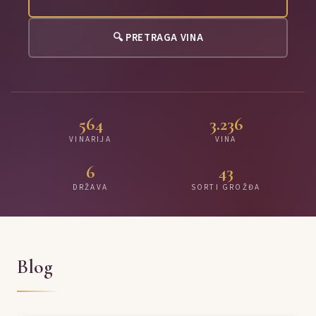
🔍 PRETRAGA VINA
564
3.236
VINARIJA
VINA
6
43
DRŽAVA
SORTI GROŽĐA
Blog