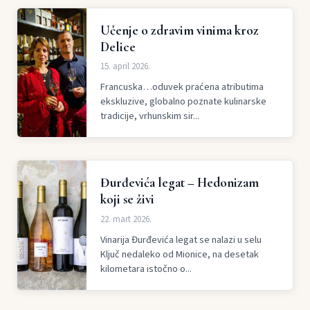
Učenje o zdravim vinima kroz
Delice
15. april 2026.
Francuska…oduvek praćena atributima
ekskluzive, globalno poznate kulinarske
tradicije, vrhunskim sir...
Đurđevića legat – Hedonizam
koji se živi
22. mart 2026.
Vinarija Đurđevića legat se nalazi u selu
Ključ nedaleko od Mionice, na desetak
kilometara istočno o...