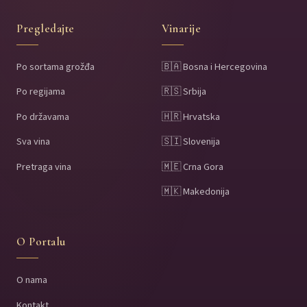
Pregledajte
Vinarije
Po sortama grožđa
🇧🇦 Bosna i Hercegovina
Po regijama
🇷🇸 Srbija
Po državama
🇭🇷 Hrvatska
Sva vina
🇸🇮 Slovenija
Pretraga vina
🇲🇪 Crna Gora
🇲🇰 Makedonija
O Portalu
O nama
Kontakt