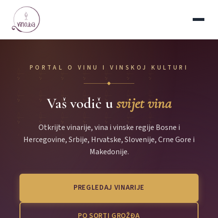
PORTAL O VINU I VINSKOJ KULTURI
◆
Vaš vodič u
svijet vina
Otkrijte vinarije, vina i vinske regije Bosne i
Hercegovine, Srbije, Hrvatske, Slovenije, Crne Gore i
Makedonije.
PREGLEDAJ VINARIJE
PO SORTI GROŽĐA