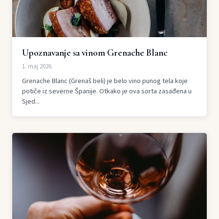
Upoznavanje sa vinom Grenache Blanc
1. maj 2026.
Grenache Blanc (Grenaš beli) je belo vino punog tela koje
potiče iz severne Španije. Otkako je ova sorta zasađena u
Sjed...