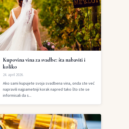
Kupovina vina za svadbe: šta nabaviti i
koliko
24. april 2026.
Ako sami kupujete svoja svadbena vina, onda ste već
napravili najpametniji korak napred tako što ste se
informisali da s...