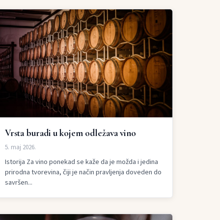
Vrsta buradi u kojem odležava vino
5. maj 2026.
Istorija Za vino ponekad se kaže da je možda i jedina
prirodna tvorevina, čiji je način pravljenja doveden do
savršen...