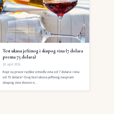
Test ukusa jeftinog i skupog vina (7 dolara
prema 75 dolara)
18. april 2026.
Koje su prave razlike između vina od 7 dolara i vina
od 75 dolara? Ovaj test ukusa jeftinog naspram
skupog vina donosi n...