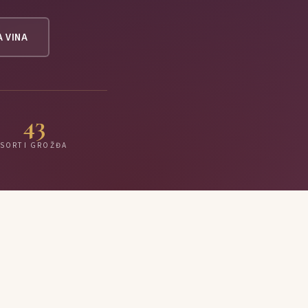
A VINA
43
SORTI GROŽĐA