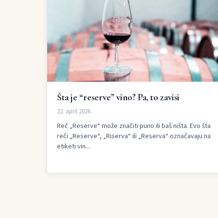
Šta je “reserve” vino? Pa, to zavisi
22. april 2026.
Reč „Reserve“ može značiti puno ili baš ništa. Evo šta
reči „Reserve“, „Riserva“ ili „Reserva“ označavaju na
etiketi vin...