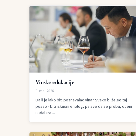
Vinske edukacije
9. maj 2026.
Da li je lako biti poznavalac vina? Svako bi želeo taj
posao - biti iskusni enolog, pa sve da se proba, oceni
i odabira ...