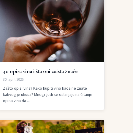
40 opisa vina i šta oni zaista znače
30. april 2026.
Zašto opisi vina? Kako kupiti vino kada ne znate
kakvog je ukusa? Mnogi ljudi se oslanjaju na čitanje
opisa vina da ...