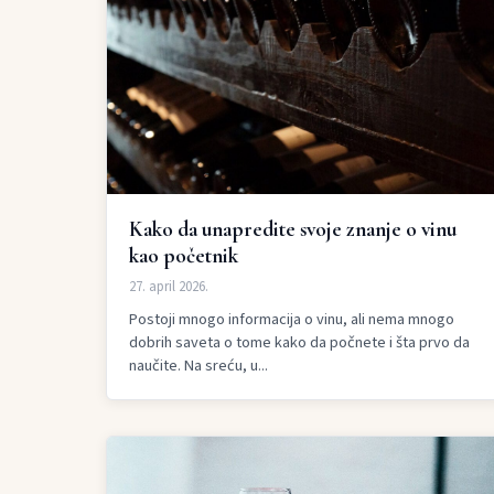
Kako da unapredite svoje znanje o vinu
kao početnik
27. april 2026.
Postoji mnogo informacija o vinu, ali nema mnogo
dobrih saveta o tome kako da počnete i šta prvo da
naučite. Na sreću, u...