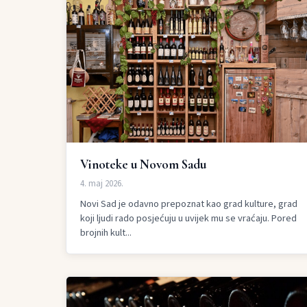
Vinoteke u Novom Sadu
4. maj 2026.
Novi Sad je odavno prepoznat kao grad kulture, grad
koji ljudi rado posjećuju u uvijek mu se vraćaju. Pored
brojnih kult...