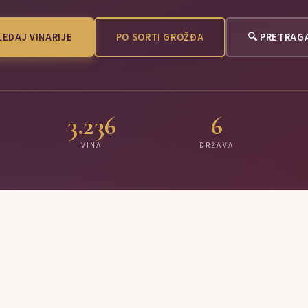
EDAJ VINARIJE
PO SORTI GROŽĐA
🔍 PRETRAG
3.236
6
VINA
DRŽAVA