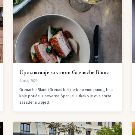
Upoznavanje sa vinom Grenache Blanc
1. maj 2026.
Grenache Blanc (Grenaš beli) je belo vino punog tela
koje potiče iz severne Španije. Otkako je ova sorta
zasađena u Sjed...