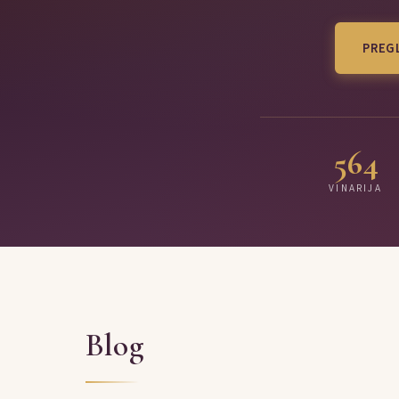
PREGL
564
VINARIJA
Blog