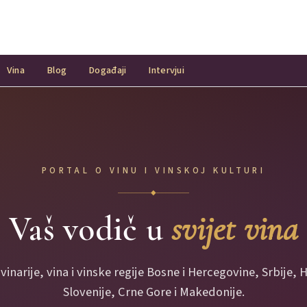
Vina
Blog
Događaji
Intervjui
PORTAL O VINU I VINSKOJ KULTURI
◆
Vaš vodič u
svijet vina
 vinarije, vina i vinske regije Bosne i Hercegovine, Srbije, 
Slovenije, Crne Gore i Makedonije.