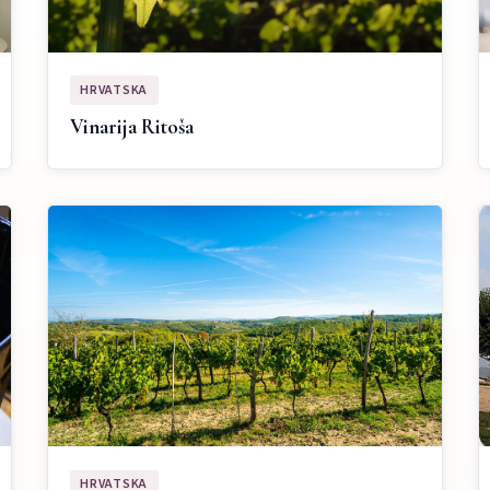
HRVATSKA
Vinarija Ritoša
HRVATSKA