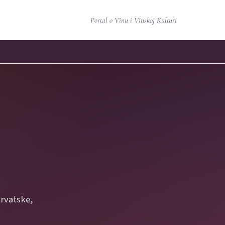
Portal o Vinu i Vinskoj Kulturi
Hrvatske,