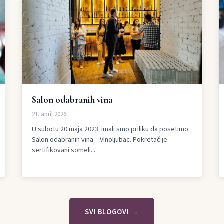
Salon odabranih vina
21. april 2026.
U subotu 20.maja 2023. imali smo priliku da posetimo
Salon odabranih vina – Vinoljubac. Pokretač je
sertifikovani someli...
SVI BLOGOVI →