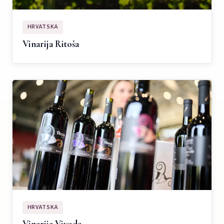
HRVATSKA
Vinarija Ritoša
HRVATSKA