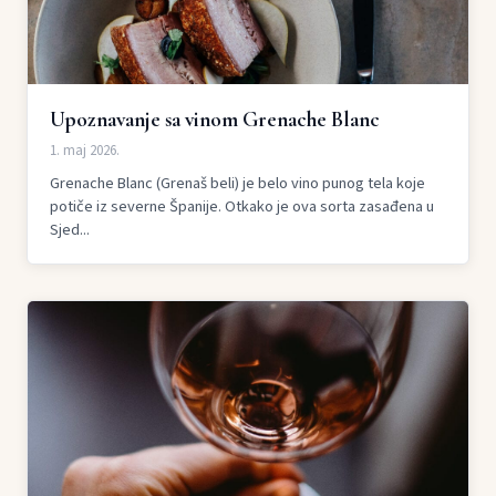
Upoznavanje sa vinom Grenache Blanc
1. maj 2026.
Grenache Blanc (Grenaš beli) je belo vino punog tela koje
potiče iz severne Španije. Otkako je ova sorta zasađena u
Sjed...