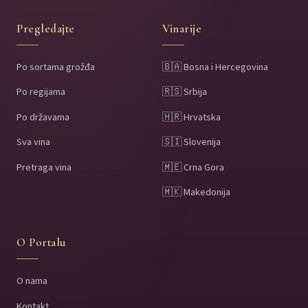
Pregledajte
Vinarije
Po sortama grožđa
🇧🇦 Bosna i Hercegovina
Po regijama
🇷🇸 Srbija
Po državama
🇭🇷 Hrvatska
Sva vina
🇸🇮 Slovenija
Pretraga vina
🇲🇪 Crna Gora
🇲🇰 Makedonija
O Portalu
O nama
Kontakt