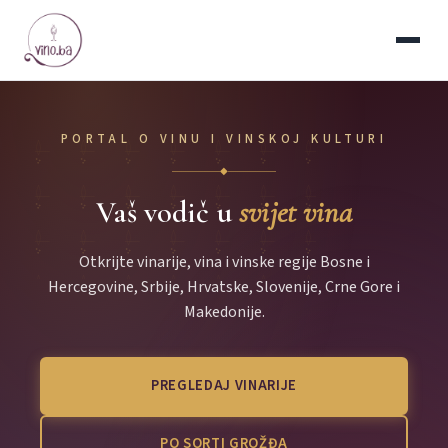
PORTAL O VINU I VINSKOJ KULTURI
◆
Vaš vodič u
svijet vina
Otkrijte vinarije, vina i vinske regije Bosne i
Hercegovine, Srbije, Hrvatske, Slovenije, Crne Gore i
Makedonije.
PREGLEDAJ VINARIJE
PO SORTI GROŽĐA