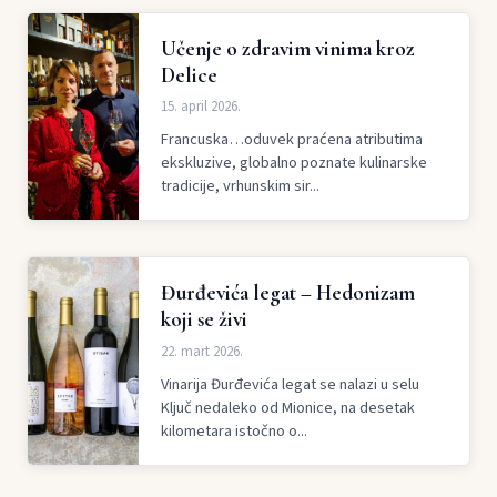
Učenje o zdravim vinima kroz
Delice
15. april 2026.
Francuska…oduvek praćena atributima
ekskluzive, globalno poznate kulinarske
tradicije, vrhunskim sir...
Đurđevića legat – Hedonizam
koji se živi
22. mart 2026.
Vinarija Đurđevića legat se nalazi u selu
Ključ nedaleko od Mionice, na desetak
kilometara istočno o...