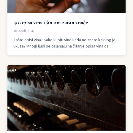
40 opisa vina i šta oni zaista znače
30. april 2026.
Zašto opisi vina? Kako kupiti vino kada ne znate kakvog je
ukusa? Mnogi ljudi se oslanjaju na čitanje opisa vina da ...