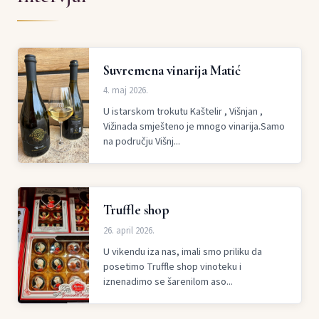
Suvremena vinarija Matić
4. maj 2026.
U istarskom trokutu Kaštelir , Višnjan ,
Vižinada smješteno je mnogo vinarija.Samo
na području Višnj...
Truffle shop
26. april 2026.
U vikendu iza nas, imali smo priliku da
posetimo Truffle shop vinoteku i
iznenadimo se šarenilom aso...