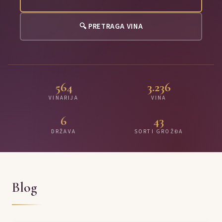
🔍 PRETRAGA VINA
564
3.236
VINARIJA
VINA
6
43
DRŽAVA
SORTI GROŽĐA
Blog