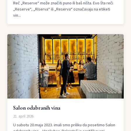
Reč „Reserve“ može značiti puno ili baš ništa. Evo šta reči
„Reserve“, „Riserva“ ili „Reserva“ označavaju na etiketi
vin...
Salon odabranih vina
21. april 2026.
U subotu 20.maja 2023. imali smo priliku da posetimo Salon