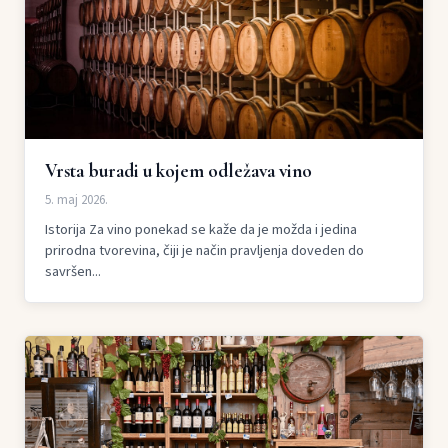
Vrsta buradi u kojem odležava vino
5. maj 2026.
Istorija Za vino ponekad se kaže da je možda i jedina
prirodna tvorevina, čiji je način pravljenja doveden do
savršen...