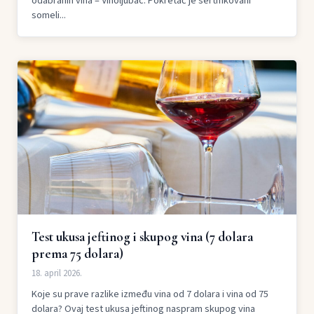
odabranih vina – Vinoljubac. Pokretač je sertifikovani
someli...
Test ukusa jeftinog i skupog vina (7 dolara
prema 75 dolara)
18. april 2026.
Koje su prave razlike između vina od 7 dolara i vina od 75
dolara? Ovaj test ukusa jeftinog naspram skupog vina