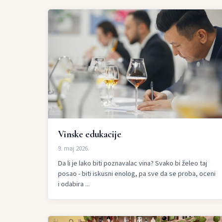
Vinske edukacije
9. maj 2026.
Da li je lako biti poznavalac vina? Svako bi želeo taj
posao - biti iskusni enolog, pa sve da se proba, oceni
i odabira ...