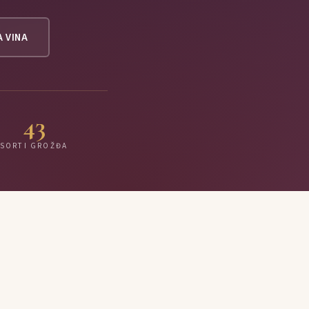
A VINA
43
SORTI GROŽĐA