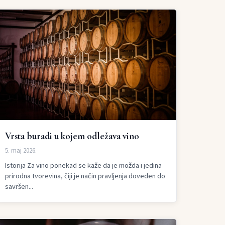
Vrsta buradi u kojem odležava vino
5. maj 2026.
Istorija Za vino ponekad se kaže da je možda i jedina
prirodna tvorevina, čiji je način pravljenja doveden do
savršen...