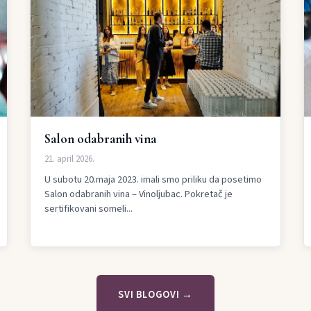
Salon odabranih vina
21. april 2026.
U subotu 20.maja 2023. imali smo priliku da posetimo
Salon odabranih vina – Vinoljubac. Pokretač je
sertifikovani someli...
SVI BLOGOVI →