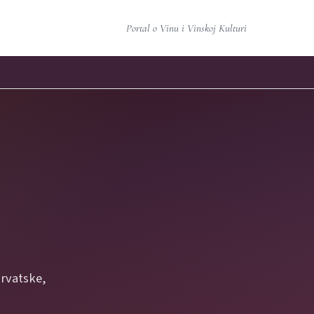
Portal o Vinu i Vinskoj Kulturi
Hrvatske,