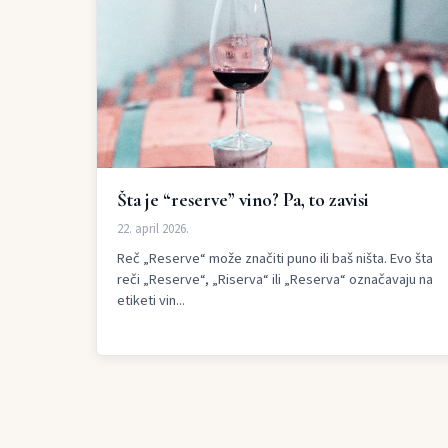
Šta je “reserve” vino? Pa, to zavisi
22. april 2026.
Reč „Reserve“ može značiti puno ili baš ništa. Evo šta
reči „Reserve“, „Riserva“ ili „Reserva“ označavaju na
etiketi vin...