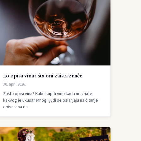
40 opisa vina i šta oni zaista znače
30. april 2026.
Zašto opisi vina? Kako kupiti vino kada ne znate
kakvog je ukusa? Mnogi ljudi se oslanjaju na čitanje
opisa vina da ...