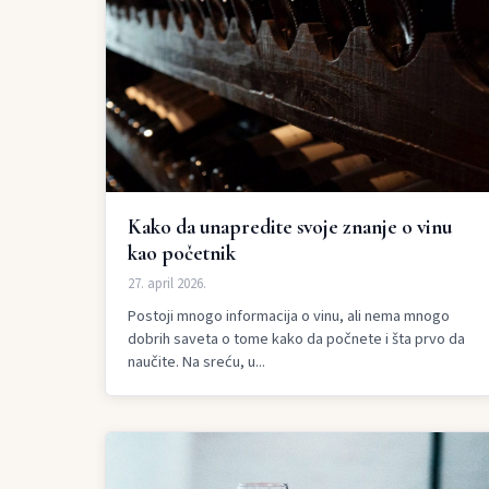
Kako da unapredite svoje znanje o vinu
kao početnik
27. april 2026.
Postoji mnogo informacija o vinu, ali nema mnogo
dobrih saveta o tome kako da počnete i šta prvo da
naučite. Na sreću, u...