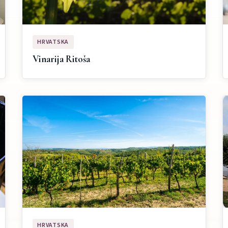
HRVATSKA
Vinarija Ritoša
HRVATSKA