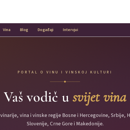
Vina
Blog
Događaji
Intervjui
PORTAL O VINU I VINSKOJ KULTURI
◆
Vaš vodič u
svijet vina
 vinarije, vina i vinske regije Bosne i Hercegovine, Srbije, 
Slovenije, Crne Gore i Makedonije.