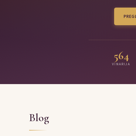
PREGL
564
VINARIJA
Blog