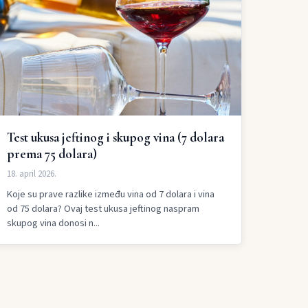
Test ukusa jeftinog i skupog vina (7 dolara
prema 75 dolara)
18. april 2026.
Koje su prave razlike između vina od 7 dolara i vina
od 75 dolara? Ovaj test ukusa jeftinog naspram
skupog vina donosi n...