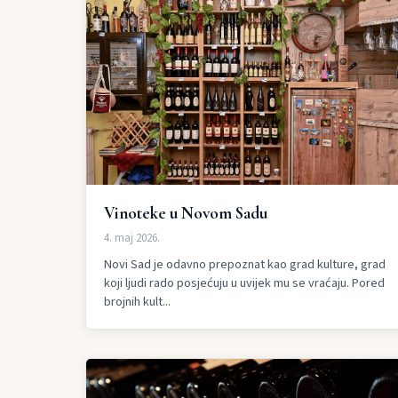
Vinoteke u Novom Sadu
4. maj 2026.
Novi Sad je odavno prepoznat kao grad kulture, grad
koji ljudi rado posjećuju u uvijek mu se vraćaju. Pored
brojnih kult...