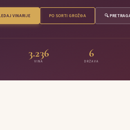
EDAJ VINARIJE
PO SORTI GROŽĐA
🔍 PRETRAG
3.236
6
VINA
DRŽAVA