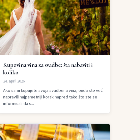
Kupovina vina za svadbe: šta nabaviti i
koliko
24. april 2026.
Ako sami kupujete svoja svadbena vina, onda ste već
napravili najpametniji korak napred tako što ste se
informisali da s...