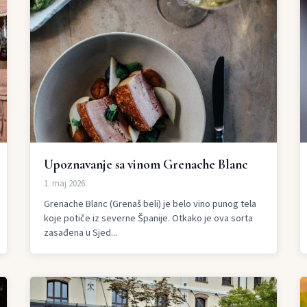
Upoznavanje sa vinom Grenache Blanc
1. maj 2026.
Grenache Blanc (Grenaš beli) je belo vino punog tela
koje potiče iz severne Španije. Otkako je ova sorta
zasađena u Sjed...