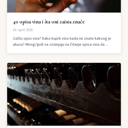
40 opisa vina i šta oni zaista znače
30. april 2026.
Zašto opisi vina? Kako kupiti vino kada ne znate kakvog je
ukusa? Mnogi ljudi se oslanjaju na čitanje opisa vina da ...