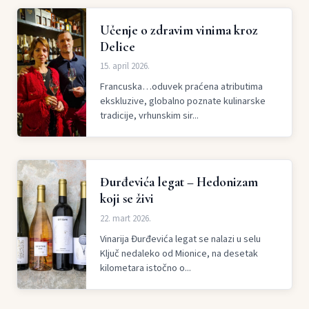
Učenje o zdravim vinima kroz
Delice
15. april 2026.
Francuska…oduvek praćena atributima
ekskluzive, globalno poznate kulinarske
tradicije, vrhunskim sir...
Đurđevića legat – Hedonizam
koji se živi
22. mart 2026.
Vinarija Đurđevića legat se nalazi u selu
Ključ nedaleko od Mionice, na desetak
kilometara istočno o...