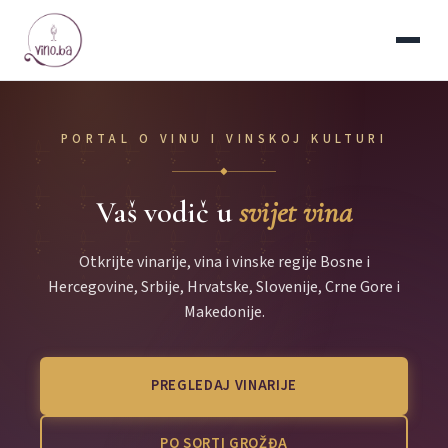
PORTAL O VINU I VINSKOJ KULTURI
◆
Vaš vodič u
svijet vina
Otkrijte vinarije, vina i vinske regije Bosne i
Hercegovine, Srbije, Hrvatske, Slovenije, Crne Gore i
Makedonije.
PREGLEDAJ VINARIJE
PO SORTI GROŽĐA