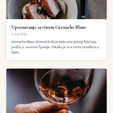
Upoznavanje sa vinom Grenache Blanc
1. maj 2026.
Grenache Blanc (Grenaš beli) je belo vino punog tela koje
potiče iz severne Španije. Otkako je ova sorta zasađena u
Sjed...