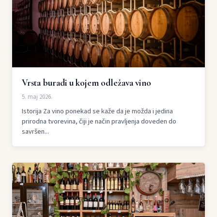
Vrsta buradi u kojem odležava vino
5. maj 2026.
Istorija Za vino ponekad se kaže da je možda i jedina
prirodna tvorevina, čiji je način pravljenja doveden do
savršen...