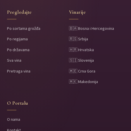
Pregledajte
Vinarije
Po sortama grožđa
🇧🇦 Bosna i Hercegovina
Po regijama
🇷🇸 Srbija
Po državama
🇭🇷 Hrvatska
Sva vina
🇸🇮 Slovenija
Pretraga vina
🇲🇪 Crna Gora
🇲🇰 Makedonija
O Portalu
O nama
Kontakt