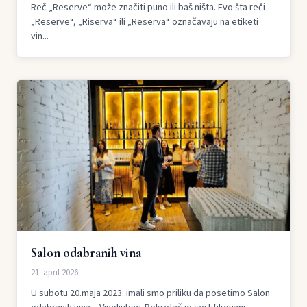
Reč „Reserve“ može značiti puno ili baš ništa. Evo šta reči
„Reserve“, „Riserva“ ili „Reserva“ označavaju na etiketi
vin...
Salon odabranih vina
21. april 2026.
U subotu 20.maja 2023. imali smo priliku da posetimo Salon