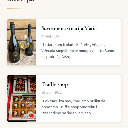
Suvremena vinarija Matić
4. maj 2026.
U istarskom trokutu Kaštelir , Višnjan ,
Vižinada smješteno je mnogo vinarija.Samo
na području Višnj...
Truffle shop
26. april 2026.
U vikendu iza nas, imali smo priliku da
posetimo Truffle shop vinoteku i
iznenadimo se šarenilom aso...