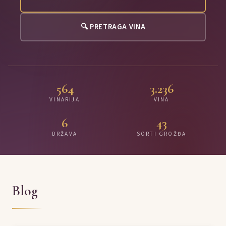
🔍 PRETRAGA VINA
564
3.236
VINARIJA
VINA
6
43
DRŽAVA
SORTI GROŽĐA
Blog