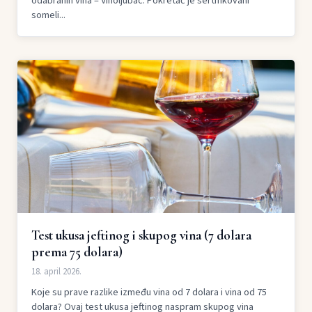
odabranih vina – Vinoljubac. Pokretač je sertifikovani
someli...
Test ukusa jeftinog i skupog vina (7 dolara
prema 75 dolara)
18. april 2026.
Koje su prave razlike između vina od 7 dolara i vina od 75
dolara? Ovaj test ukusa jeftinog naspram skupog vina