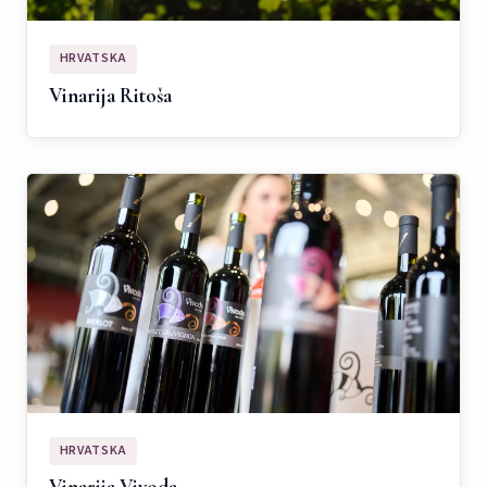
HRVATSKA
Vinarija Ritoša
HRVATSKA