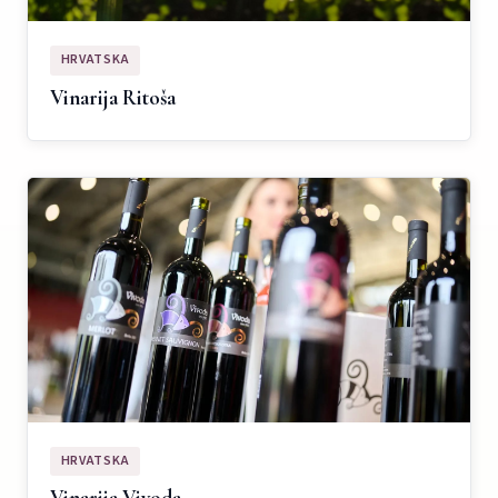
HRVATSKA
Vinarija Ritoša
HRVATSKA