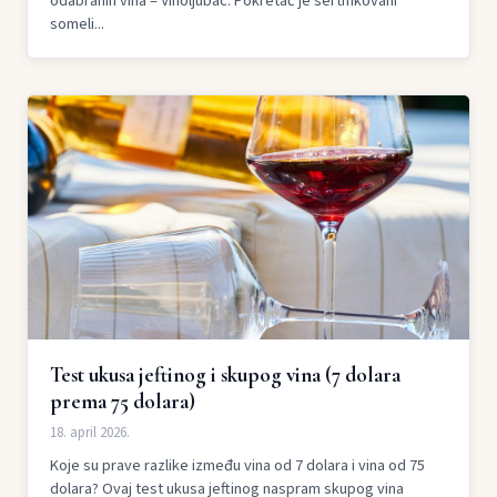
odabranih vina – Vinoljubac. Pokretač je sertifikovani
someli...
Test ukusa jeftinog i skupog vina (7 dolara
prema 75 dolara)
18. april 2026.
Koje su prave razlike između vina od 7 dolara i vina od 75
dolara? Ovaj test ukusa jeftinog naspram skupog vina