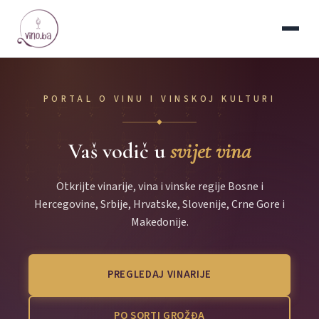
PORTAL O VINU I VINSKOJ KULTURI
◆
Vaš vodič u
svijet vina
Otkrijte vinarije, vina i vinske regije Bosne i
Hercegovine, Srbije, Hrvatske, Slovenije, Crne Gore i
Makedonije.
PREGLEDAJ VINARIJE
PO SORTI GROŽĐA