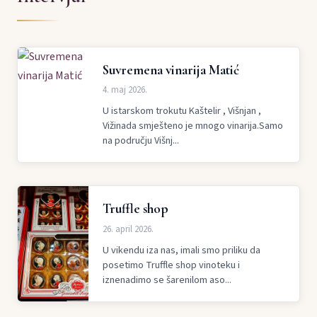
Suvremena vinarija Matić
4. maj 2026.
U istarskom trokutu Kaštelir , Višnjan ,
Vižinada smješteno je mnogo vinarija.Samo
na području Višnj...
Truffle shop
26. april 2026.
U vikendu iza nas, imali smo priliku da
posetimo Truffle shop vinoteku i
iznenadimo se šarenilom aso...