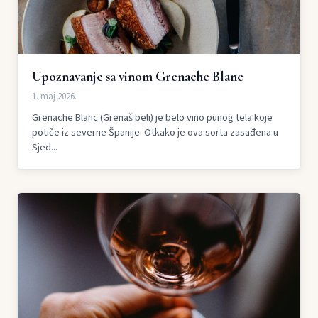
Upoznavanje sa vinom Grenache Blanc
1. maj 2026.
Grenache Blanc (Grenaš beli) je belo vino punog tela koje
potiče iz severne Španije. Otkako je ova sorta zasađena u
Sjed...