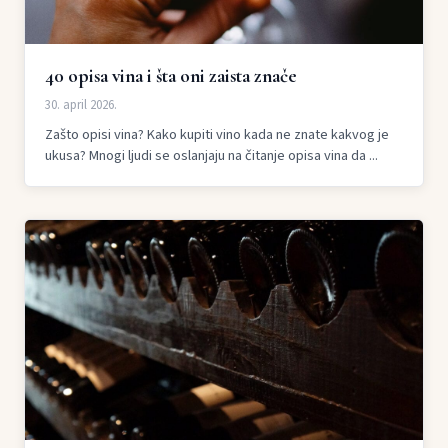
40 opisa vina i šta oni zaista znače
30. april 2026.
Zašto opisi vina? Kako kupiti vino kada ne znate kakvog je
ukusa? Mnogi ljudi se oslanjaju na čitanje opisa vina da ...