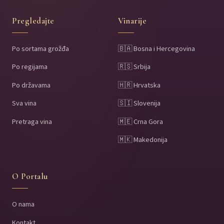
Pregledajte
Vinarije
Po sortama grožđa
🇧🇦 Bosna i Hercegovina
Po regijama
🇷🇸 Srbija
Po državama
🇭🇷 Hrvatska
Sva vina
🇸🇮 Slovenija
Pretraga vina
🇲🇪 Crna Gora
🇲🇰 Makedonija
O Portalu
O nama
Kontakt