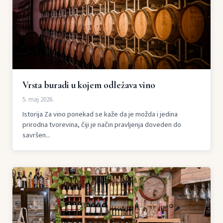
Vrsta buradi u kojem odležava vino
5. maj 2026.
Istorija Za vino ponekad se kaže da je možda i jedina
prirodna tvorevina, čiji je način pravljenja doveden do
savršen...