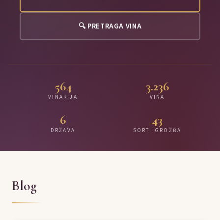
🔍 PRETRAGA VINA
564
3.236
VINARIJA
VINA
6
43
DRŽAVA
SORTI GROŽĐA
Blog