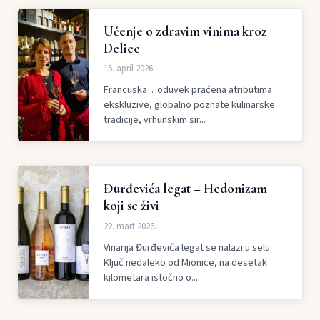
Učenje o zdravim vinima kroz
Delice
15. april 2026.
Francuska…oduvek praćena atributima
ekskluzive, globalno poznate kulinarske
tradicije, vrhunskim sir...
Đurđevića legat – Hedonizam
koji se živi
22. mart 2026.
Vinarija Đurđevića legat se nalazi u selu
Ključ nedaleko od Mionice, na desetak
kilometara istočno o...