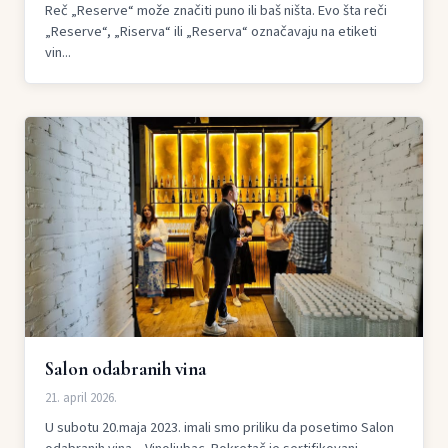
Reč „Reserve“ može značiti puno ili baš ništa. Evo šta reči
„Reserve“, „Riserva“ ili „Reserva“ označavaju na etiketi
vin...
Salon odabranih vina
21. april 2026.
U subotu 20.maja 2023. imali smo priliku da posetimo Salon