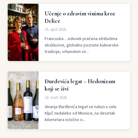
Učenje o zdravim vinima kroz
Delice
15. april 2026.
Francuska…oduvek praćena atributima
ekskluzive, globalno poznate kulinarske
tradicije, vrhunskim sir...
Đurđevića legat – Hedonizam
koji se živi
22. mart 2026.
Vinarija Đurđevića legat se nalazi u selu
Ključ nedaleko od Mionice, na desetak
kilometara istočno o...