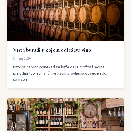
Vrsta buradi u kojem odležava vino
5. maj 2026.
Istorija Za vino ponekad se kaže da je možda i jedina
prirodna tvorevina, čiji je način pravljenja doveden do
savršen...