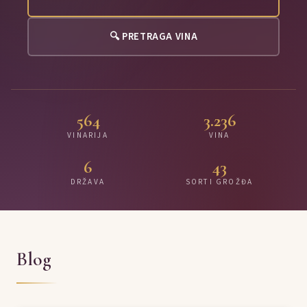
🔍 PRETRAGA VINA
564
3.236
VINARIJA
VINA
6
43
DRŽAVA
SORTI GROŽĐA
Blog