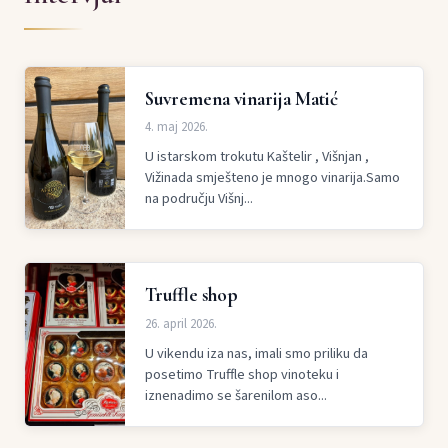
Suvremena vinarija Matić
4. maj 2026.
U istarskom trokutu Kaštelir , Višnjan ,
Vižinada smješteno je mnogo vinarija.Samo
na području Višnj...
Truffle shop
26. april 2026.
U vikendu iza nas, imali smo priliku da
posetimo Truffle shop vinoteku i
iznenadimo se šarenilom aso...