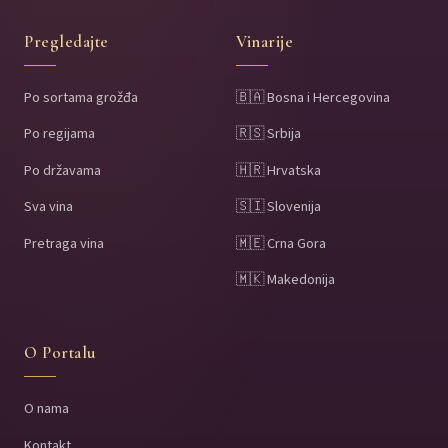
Pregledajte
Vinarije
Po sortama grožđa
🇧🇦 Bosna i Hercegovina
Po regijama
🇷🇸 Srbija
Po državama
🇭🇷 Hrvatska
Sva vina
🇸🇮 Slovenija
Pretraga vina
🇲🇪 Crna Gora
🇲🇰 Makedonija
O Portalu
O nama
Kontakt