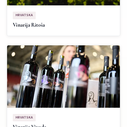
HRVATSKA
Vinarija Ritoša
HRVATSKA