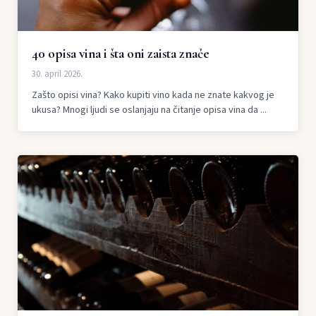
40 opisa vina i šta oni zaista znače
30. april 2026.
Zašto opisi vina? Kako kupiti vino kada ne znate kakvog je
ukusa? Mnogi ljudi se oslanjaju na čitanje opisa vina da ...