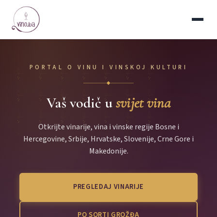
PORTAL O VINU I VINSKOJ KULTURI
◆
Vaš vodič u
svijet vina
Otkrijte vinarije, vina i vinske regije Bosne i
Hercegovine, Srbije, Hrvatske, Slovenije, Crne Gore i
Makedonije.
PREGLEDAJ VINARIJE
PO SORTI GROŽĐA