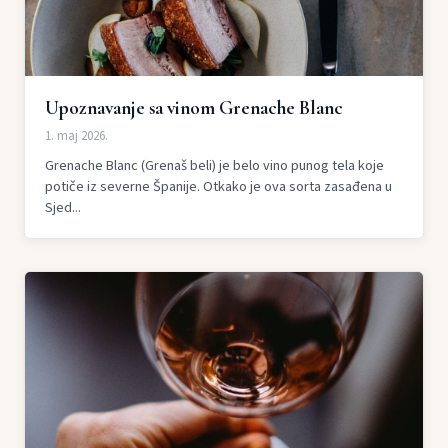
Upoznavanje sa vinom Grenache Blanc
1. maj 2026.
Grenache Blanc (Grenaš beli) je belo vino punog tela koje
potiče iz severne Španije. Otkako je ova sorta zasađena u
Sjed...