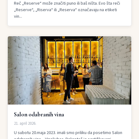
Reč „Reserve“ može značiti puno ili baš ništa. Evo šta reči
„Reserve“, „Riserva“ ili „Reserva“ označavaju na etiketi
vin...
Salon odabranih vina
21. april 2026.
U subotu 20.maja 2023. imali smo priliku da posetimo Salon