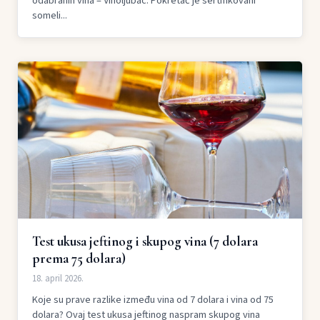
odabranih vina – Vinoljubac. Pokretač je sertifikovani
someli...
Test ukusa jeftinog i skupog vina (7 dolara
prema 75 dolara)
18. april 2026.
Koje su prave razlike između vina od 7 dolara i vina od 75
dolara? Ovaj test ukusa jeftinog naspram skupog vina