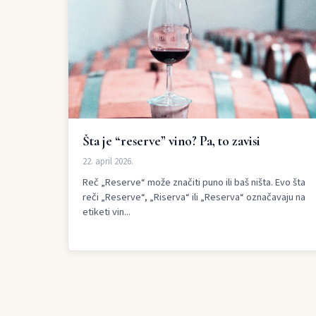
Šta je “reserve” vino? Pa, to zavisi
22. april 2026.
Reč „Reserve“ može značiti puno ili baš ništa. Evo šta
reči „Reserve“, „Riserva“ ili „Reserva“ označavaju na
etiketi vin...