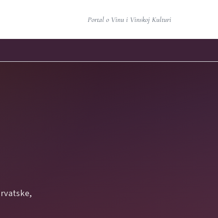
Portal o Vinu i Vinskoj Kulturi
Hrvatske,