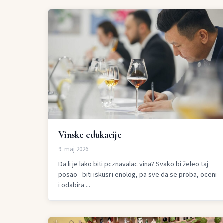
Vinske edukacije
9. maj 2026.
Da li je lako biti poznavalac vina? Svako bi želeo taj
posao - biti iskusni enolog, pa sve da se proba, oceni
i odabira ...