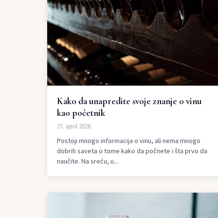
Kako da unapredite svoje znanje o vinu
kao početnik
27. april 2026.
Postoji mnogo informacija o vinu, ali nema mnogo
dobrih saveta o tome kako da počnete i šta prvo da
naučite. Na sreću, u...