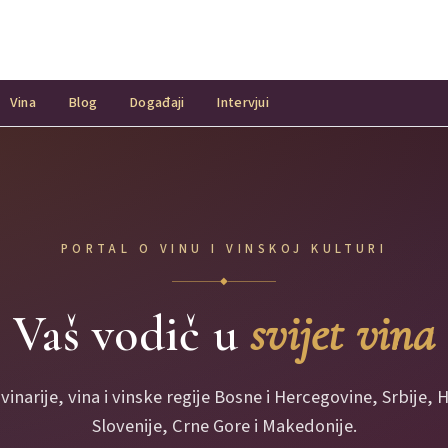
Vina
Blog
Događaji
Intervjui
PORTAL O VINU I VINSKOJ KULTURI
◆
Vaš vodič u
svijet vina
 vinarije, vina i vinske regije Bosne i Hercegovine, Srbije, 
Slovenije, Crne Gore i Makedonije.