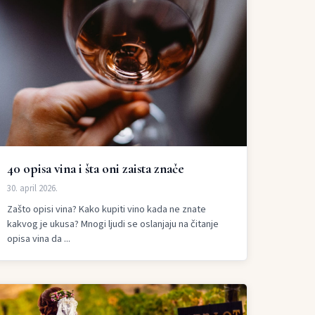
40 opisa vina i šta oni zaista znače
30. april 2026.
Zašto opisi vina? Kako kupiti vino kada ne znate
kakvog je ukusa? Mnogi ljudi se oslanjaju na čitanje
opisa vina da ...