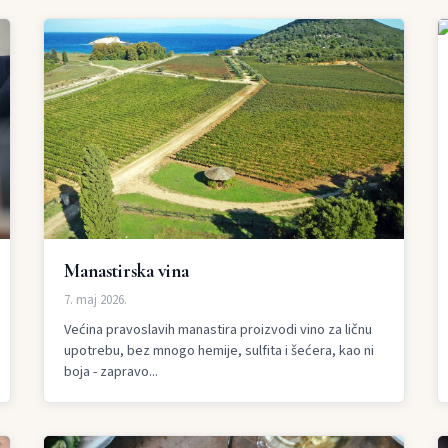
Manastirska vina
7. maj 2026.
Većina pravoslavih manastira proizvodi vino za ličnu
upotrebu, bez mnogo hemije, sulfita i šećera, kao ni
boja - zapravo...