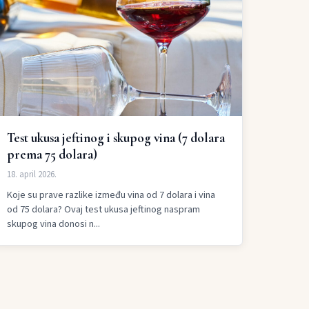
Test ukusa jeftinog i skupog vina (7 dolara
prema 75 dolara)
18. april 2026.
Koje su prave razlike između vina od 7 dolara i vina
od 75 dolara? Ovaj test ukusa jeftinog naspram
skupog vina donosi n...