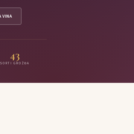
A VINA
43
SORTI GROŽĐA