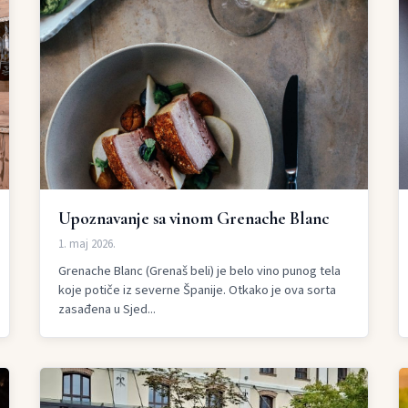
Upoznavanje sa vinom Grenache Blanc
1. maj 2026.
Grenache Blanc (Grenaš beli) je belo vino punog tela
koje potiče iz severne Španije. Otkako je ova sorta
zasađena u Sjed...