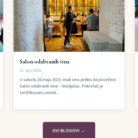
Salon odabranih vina
21. april 2026.
U subotu 20.maja 2023. imali smo priliku da posetimo
Salon odabranih vina – Vinoljubac. Pokretač je
sertifikovani someli...
SVI BLOGOVI →