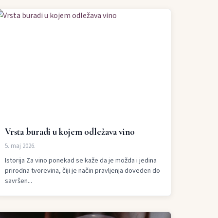
Vrsta buradi u kojem odležava vino
5. maj 2026.
Istorija Za vino ponekad se kaže da je možda i jedina
prirodna tvorevina, čiji je način pravljenja doveden do
savršen...