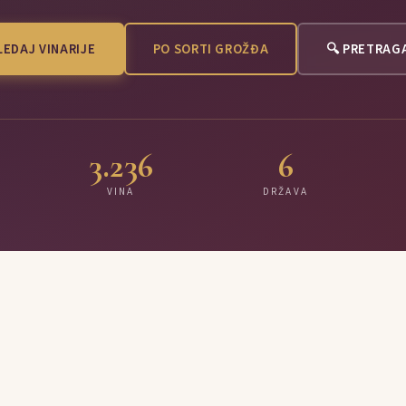
EDAJ VINARIJE
PO SORTI GROŽĐA
🔍 PRETRAG
3.236
6
VINA
DRŽAVA