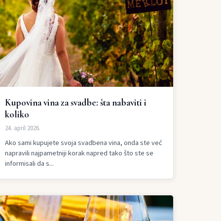
Kupovina vina za svadbe: šta nabaviti i
koliko
24. april 2026.
Ako sami kupujete svoja svadbena vina, onda ste već
napravili najpametniji korak napred tako što ste se
informisali da s...