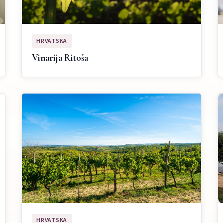
HRVATSKA
Vinarija Ritoša
HRVATSKA