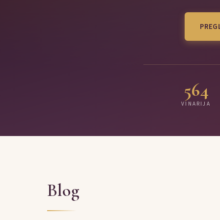
PREGL
564
VINARIJA
Blog