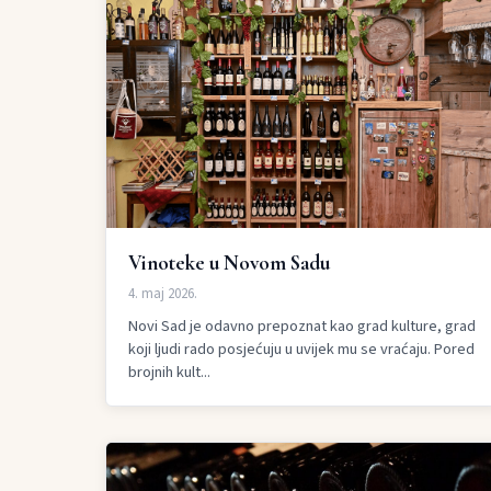
Vinoteke u Novom Sadu
4. maj 2026.
Novi Sad je odavno prepoznat kao grad kulture, grad
koji ljudi rado posjećuju u uvijek mu se vraćaju. Pored
brojnih kult...