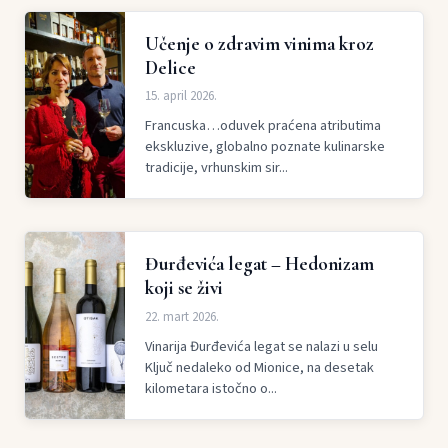
Učenje o zdravim vinima kroz
Delice
15. april 2026.
Francuska…oduvek praćena atributima
ekskluzive, globalno poznate kulinarske
tradicije, vrhunskim sir...
Đurđevića legat – Hedonizam
koji se živi
22. mart 2026.
Vinarija Đurđevića legat se nalazi u selu
Ključ nedaleko od Mionice, na desetak
kilometara istočno o...