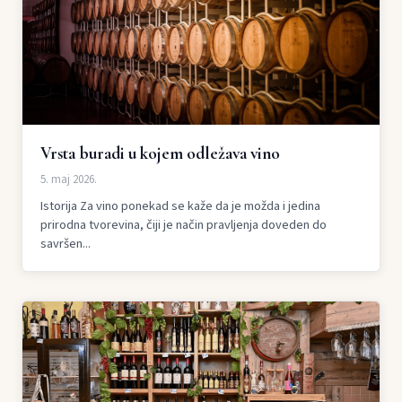
Vrsta buradi u kojem odležava vino
5. maj 2026.
Istorija Za vino ponekad se kaže da je možda i jedina
prirodna tvorevina, čiji je način pravljenja doveden do
savršen...