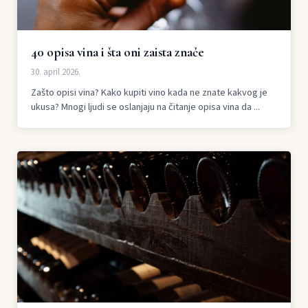
40 opisa vina i šta oni zaista znače
30. april 2026.
Zašto opisi vina? Kako kupiti vino kada ne znate kakvog je
ukusa? Mnogi ljudi se oslanjaju na čitanje opisa vina da ...