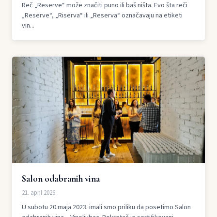
Reč „Reserve“ može značiti puno ili baš ništa. Evo šta reči
„Reserve“, „Riserva“ ili „Reserva“ označavaju na etiketi
vin...
Salon odabranih vina
21. april 2026.
U subotu 20.maja 2023. imali smo priliku da posetimo Salon