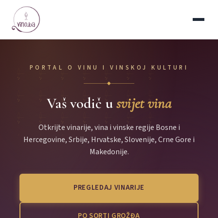
PORTAL O VINU I VINSKOJ KULTURI
◆
Vaš vodič u
svijet vina
Otkrijte vinarije, vina i vinske regije Bosne i
Hercegovine, Srbije, Hrvatske, Slovenije, Crne Gore i
Makedonije.
PREGLEDAJ VINARIJE
PO SORTI GROŽĐA