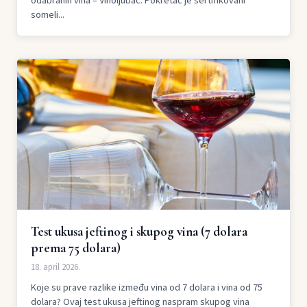
odabranih vina – Vinoljubac. Pokretač je sertifikovani
someli...
Test ukusa jeftinog i skupog vina (7 dolara
prema 75 dolara)
18. april 2026.
Koje su prave razlike između vina od 7 dolara i vina od 75
dolara? Ovaj test ukusa jeftinog naspram skupog vina