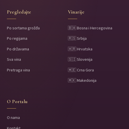
Pregledajte
Vinarije
Po sortama grožđa
🇧🇦 Bosna i Hercegovina
Po regijama
🇷🇸 Srbija
Po državama
🇭🇷 Hrvatska
Sva vina
🇸🇮 Slovenija
Pretraga vina
🇲🇪 Crna Gora
🇲🇰 Makedonija
O Portalu
O nama
Kontakt