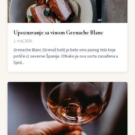
Upoznavanje sa vinom Grenache Blanc
1. maj 2026.
Grenache Blanc (Grenaš beli) je belo vino punog tela koje
potiče iz severne Španije. Otkako je ova sorta zasađena u
Sjed...