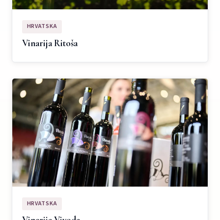
HRVATSKA
Vinarija Ritoša
HRVATSKA