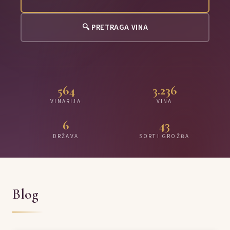
🔍 PRETRAGA VINA
564
3.236
VINARIJA
VINA
6
43
DRŽAVA
SORTI GROŽĐA
Blog