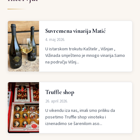
Suvremena vinarija Matić
4. maj 2026.
U istarskom trokutu Kaštelir , Višnjan ,
Vižinada smješteno je mnogo vinarija.Samo
na području Višnj...
Truffle shop
26. april 2026.
U vikendu iza nas, imali smo priliku da
posetimo Truffle shop vinoteku i
iznenadimo se šarenilom aso...