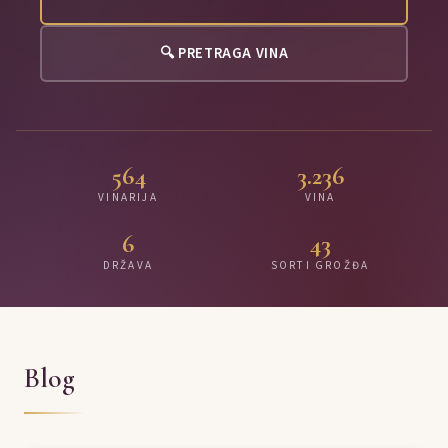
🔍 PRETRAGA VINA
564
3.236
VINARIJA
VINA
6
43
DRŽAVA
SORTI GROŽĐA
Blog