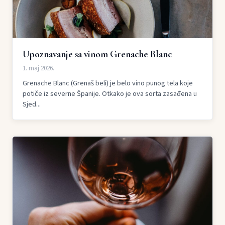
Upoznavanje sa vinom Grenache Blanc
1. maj 2026.
Grenache Blanc (Grenaš beli) je belo vino punog tela koje
potiče iz severne Španije. Otkako je ova sorta zasađena u
Sjed...