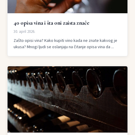
40 opisa vina i šta oni zaista znače
30. april 2026.
Zašto opisi vina? Kako kupiti vino kada ne znate kakvog je
ukusa? Mnogi ljudi se oslanjaju na čitanje opisa vina da ...