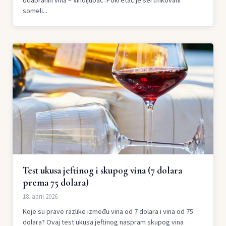
odabranih vina – Vinoljubac. Pokretač je sertifikovani
someli...
Test ukusa jeftinog i skupog vina (7 dolara
prema 75 dolara)
18. april 2026.
Koje su prave razlike između vina od 7 dolara i vina od 75
dolara? Ovaj test ukusa jeftinog naspram skupog vina