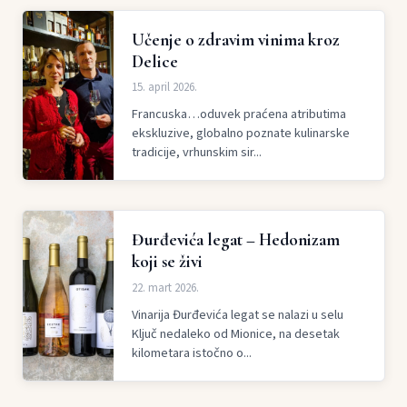
Učenje o zdravim vinima kroz
Delice
15. april 2026.
Francuska…oduvek praćena atributima
ekskluzive, globalno poznate kulinarske
tradicije, vrhunskim sir...
Đurđevića legat – Hedonizam
koji se živi
22. mart 2026.
Vinarija Đurđevića legat se nalazi u selu
Ključ nedaleko od Mionice, na desetak
kilometara istočno o...