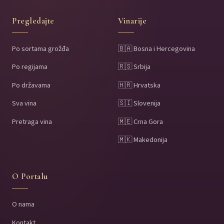
Pregledajte
Vinarije
Po sortama grožđa
🇧🇦 Bosna i Hercegovina
Po regijama
🇷🇸 Srbija
Po državama
🇭🇷 Hrvatska
Sva vina
🇸🇮 Slovenija
Pretraga vina
🇲🇪 Crna Gora
🇲🇰 Makedonija
O Portalu
O nama
Kontakt