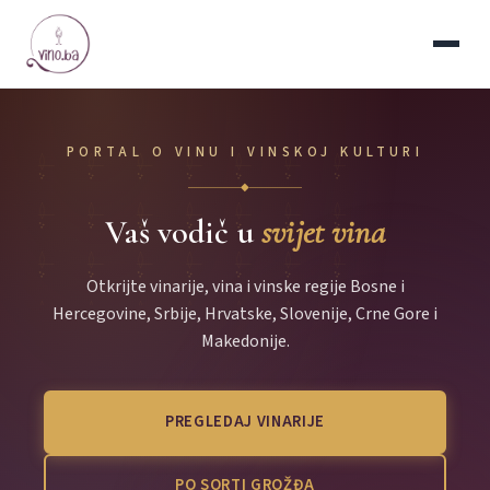
PORTAL O VINU I VINSKOJ KULTURI
◆
Vaš vodič u
svijet vina
Otkrijte vinarije, vina i vinske regije Bosne i
Hercegovine, Srbije, Hrvatske, Slovenije, Crne Gore i
Makedonije.
PREGLEDAJ VINARIJE
PO SORTI GROŽĐA