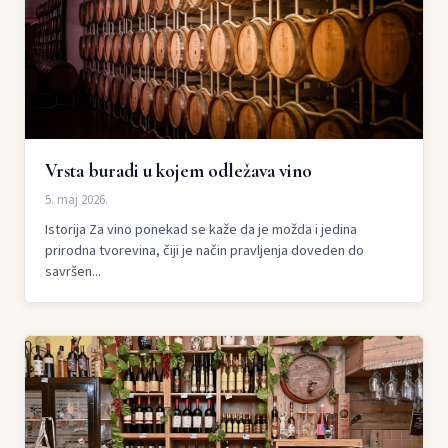
Vrsta buradi u kojem odležava vino
5. maj 2026.
Istorija Za vino ponekad se kaže da je možda i jedina
prirodna tvorevina, čiji je način pravljenja doveden do
savršen...