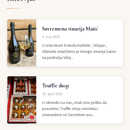
Suvremena vinarija Matić
4. maj 2026.
U istarskom trokutu Kaštelir , Višnjan ,
Vižinada smješteno je mnogo vinarija.Samo
na području Višnj...
Truffle shop
26. april 2026.
U vikendu iza nas, imali smo priliku da
posetimo Truffle shop vinoteku i
iznenadimo se šarenilom aso...