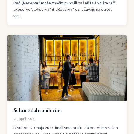
Reč „Reserve“ može značiti puno ili baš ništa. Evo šta reči
„Reserve“, „Riserva“ ili „Reserva“ označavaju na etiketi
vin...
Salon odabranih vina
21. april 2026.
U subotu 20.maja 2023. imali smo priliku da posetimo Salon