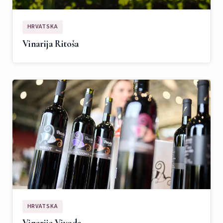
HRVATSKA
Vinarija Ritoša
HRVATSKA