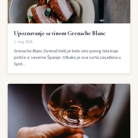
Upoznavanje sa vinom Grenache Blanc
1. maj 2026.
Grenache Blanc (Grenaš beli) je belo vino punog tela koje
potiče iz severne Španije. Otkako je ova sorta zasađena u
Sjed...