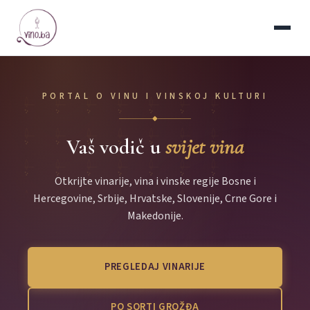
PORTAL O VINU I VINSKOJ KULTURI
◆
Vaš vodič u
svijet vina
Otkrijte vinarije, vina i vinske regije Bosne i
Hercegovine, Srbije, Hrvatske, Slovenije, Crne Gore i
Makedonije.
PREGLEDAJ VINARIJE
PO SORTI GROŽĐA