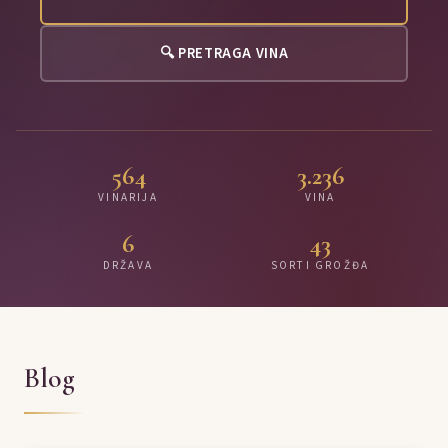
🔍 PRETRAGA VINA
564
3.236
VINARIJA
VINA
6
43
DRŽAVA
SORTI GROŽĐA
Blog