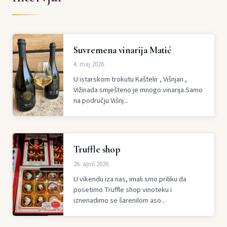
Suvremena vinarija Matić
4. maj 2026.
U istarskom trokutu Kaštelir , Višnjan ,
Vižinada smješteno je mnogo vinarija.Samo
na području Višnj...
Truffle shop
26. april 2026.
U vikendu iza nas, imali smo priliku da
posetimo Truffle shop vinoteku i
iznenadimo se šarenilom aso...