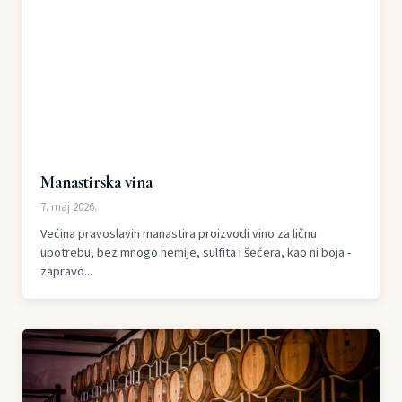
Manastirska vina
7. maj 2026.
Većina pravoslavih manastira proizvodi vino za ličnu
upotrebu, bez mnogo hemije, sulfita i šećera, kao ni boja -
zapravo...