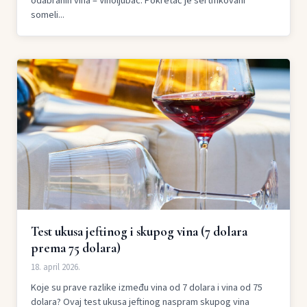
odabranih vina – Vinoljubac. Pokretač je sertifikovani
someli...
Test ukusa jeftinog i skupog vina (7 dolara
prema 75 dolara)
18. april 2026.
Koje su prave razlike između vina od 7 dolara i vina od 75
dolara? Ovaj test ukusa jeftinog naspram skupog vina