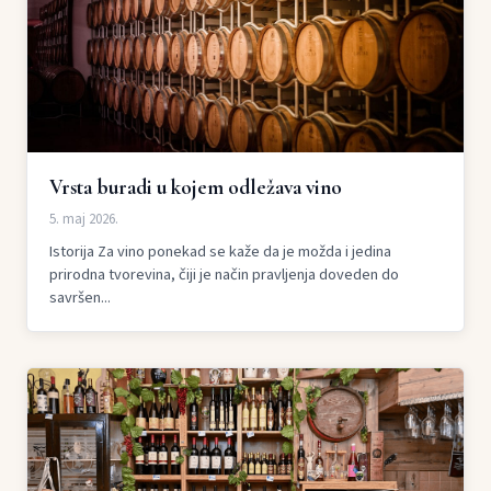
Vrsta buradi u kojem odležava vino
5. maj 2026.
Istorija Za vino ponekad se kaže da je možda i jedina
prirodna tvorevina, čiji je način pravljenja doveden do
savršen...