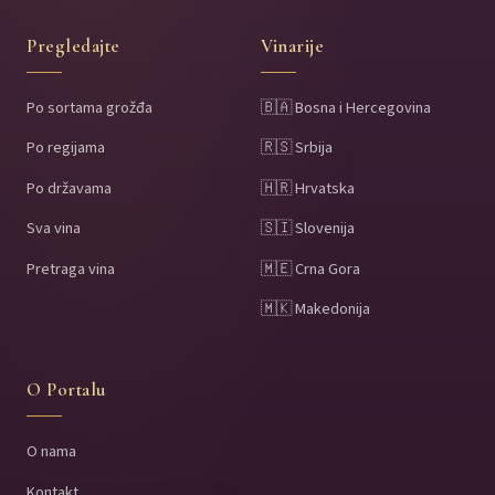
Pregledajte
Vinarije
Po sortama grožđa
🇧🇦 Bosna i Hercegovina
Po regijama
🇷🇸 Srbija
Po državama
🇭🇷 Hrvatska
Sva vina
🇸🇮 Slovenija
Pretraga vina
🇲🇪 Crna Gora
🇲🇰 Makedonija
O Portalu
O nama
Kontakt