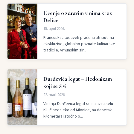
Učenje o zdravim vinima kroz
Delice
15. april 2026.
Francuska…oduvek praćena atributima
ekskluzive, globalno poznate kulinarske
tradicije, vrhunskim sir...
Đurđevića legat – Hedonizam
koji se živi
22. mart 2026.
Vinarija Đurđevića legat se nalazi u selu
Ključ nedaleko od Mionice, na desetak
kilometara istočno o...