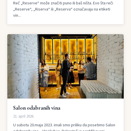
Reč „Reserve“ može značiti puno ili baš ništa. Evo šta reči
„Reserve“, „Riserva“ ili „Reserva“ označavaju na etiketi
vin...
Salon odabranih vina
21. april 2026.
U subotu 20.maja 2023. imali smo priliku da posetimo Salon