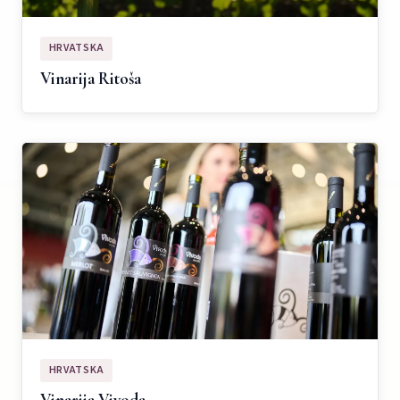
HRVATSKA
Vinarija Ritoša
HRVATSKA