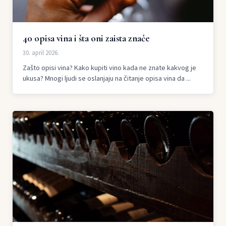
40 opisa vina i šta oni zaista znače
30. april 2026.
Zašto opisi vina? Kako kupiti vino kada ne znate kakvog je
ukusa? Mnogi ljudi se oslanjaju na čitanje opisa vina da ...