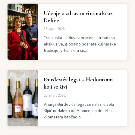
Učenje o zdravim vinima kroz
Delice
15. april 2026.
Francuska…oduvek praćena atributima
ekskluzive, globalno poznate kulinarske
tradicije, vrhunskim sir...
Đurđevića legat – Hedonizam
koji se živi
22. mart 2026.
Vinarija Đurđevića legat se nalazi u selu
Ključ nedaleko od Mionice, na desetak
kilometara istočno o...