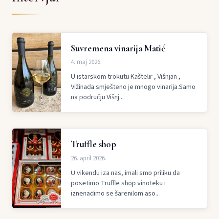
Suvremena vinarija Matić
4. maj 2026.
U istarskom trokutu Kaštelir , Višnjan ,
Vižinada smješteno je mnogo vinarija.Samo
na području Višnj...
Truffle shop
26. april 2026.
U vikendu iza nas, imali smo priliku da
posetimo Truffle shop vinoteku i
iznenadimo se šarenilom aso...