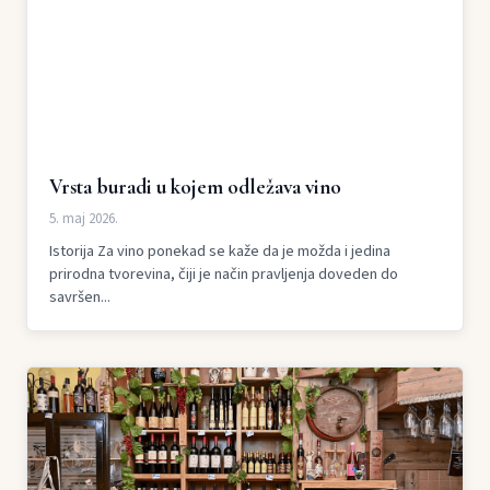
Vrsta buradi u kojem odležava vino
5. maj 2026.
Istorija Za vino ponekad se kaže da je možda i jedina
prirodna tvorevina, čiji je način pravljenja doveden do
savršen...