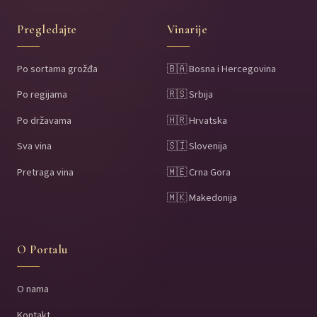
Pregledajte
Vinarije
Po sortama grožđa
🇧🇦 Bosna i Hercegovina
Po regijama
🇷🇸 Srbija
Po državama
🇭🇷 Hrvatska
Sva vina
🇸🇮 Slovenija
Pretraga vina
🇲🇪 Crna Gora
🇲🇰 Makedonija
O Portalu
O nama
Kontakt