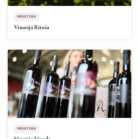
HRVATSKA
Vinarija Ritoša
HRVATSKA