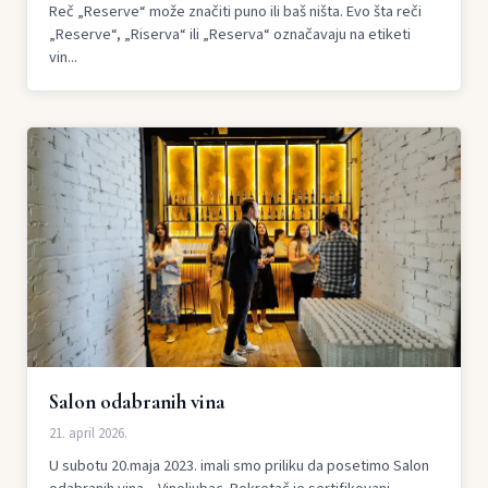
Reč „Reserve“ može značiti puno ili baš ništa. Evo šta reči
„Reserve“, „Riserva“ ili „Reserva“ označavaju na etiketi
vin...
Salon odabranih vina
21. april 2026.
U subotu 20.maja 2023. imali smo priliku da posetimo Salon