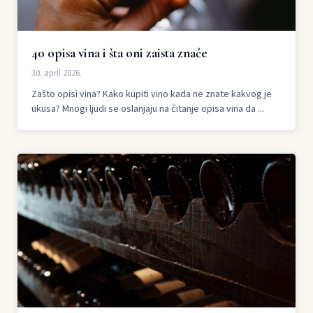
40 opisa vina i šta oni zaista znače
30. april 2026.
Zašto opisi vina? Kako kupiti vino kada ne znate kakvog je
ukusa? Mnogi ljudi se oslanjaju na čitanje opisa vina da ...