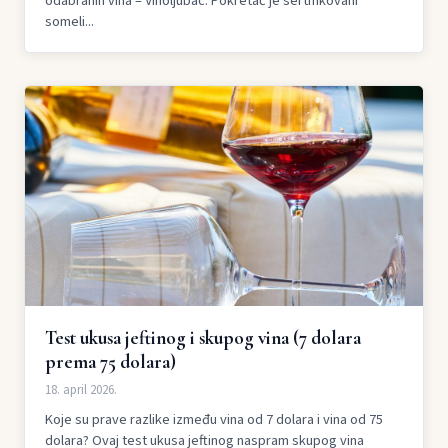
odabranih vina – Vinoljubac. Pokretač je sertifikovani
someli...
Test ukusa jeftinog i skupog vina (7 dolara
prema 75 dolara)
18. april 2026.
Koje su prave razlike između vina od 7 dolara i vina od 75
dolara? Ovaj test ukusa jeftinog naspram skupog vina