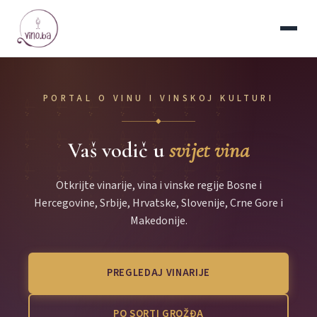
PORTAL O VINU I VINSKOJ KULTURI
◆
Vaš vodič u
svijet vina
Otkrijte vinarije, vina i vinske regije Bosne i
Hercegovine, Srbije, Hrvatske, Slovenije, Crne Gore i
Makedonije.
PREGLEDAJ VINARIJE
PO SORTI GROŽĐA