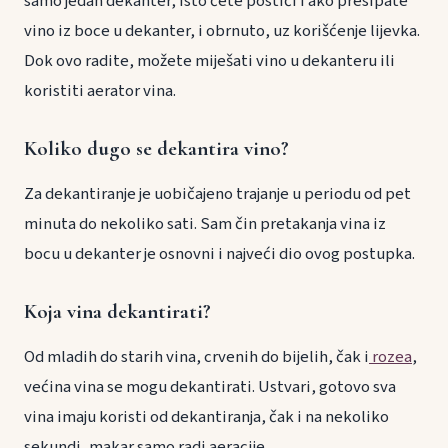
samo jedan dekanter, isto ćete postići i ako presipate
vino iz boce u dekanter, i obrnuto, uz korišćenje lijevka.
Dok ovo radite, možete miješati vino u dekanteru ili
koristiti aerator vina.
Koliko dugo se dekantira vino?
Za dekantiranje je uobičajeno trajanje u periodu od pet
minuta do nekoliko sati. Sam čin pretakanja vina iz
bocu u dekanter je osnovni i najveći dio ovog postupka.
Koja vina dekantirati?
Od mladih do starih vina, crvenih do bijelih, čak i
rozea
,
većina vina se mogu dekantirati. Ustvari, gotovo sva
vina imaju koristi od dekantiranja, čak i na nekoliko
sekundi, makar samo radi aeracije.