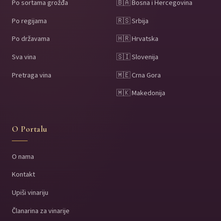
Po sortama grožđa
🇧🇦 Bosna i Hercegovina
Po regijama
🇷🇸 Srbija
Po državama
🇭🇷 Hrvatska
Sva vina
🇸🇮 Slovenija
Pretraga vina
🇲🇪 Crna Gora
🇲🇰 Makedonija
O Portalu
O nama
Kontakt
Upiši vinariju
Članarina za vinarije