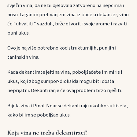
svježih vina, da ne bi djelovala zatvoreno na nepcima i
nosu. Laganim prelivanjem vina iz boce u dekanter, vino
će "uhvatiti" vazduh, brže otvoriti svoje arome i razviti
puni ukus.
Ovo je najviše potrebno kod strukturnijih, punijih i
taninskih vina.
Kada dekantirate jeftina vina, poboljšaćete im miris i
ukus, koji zbog sumpor-dioksida mogu biti dosta
neprijatni. Dekantiranje će ovaj problem brzo riješiti.
Bijela vina i Pinot Noar se dekantiraju ukoliko su kisela,
kako bi im se poboljšao ukus.
Koja vina ne treba dekantirati?