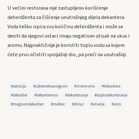
U većini restorana nije zastupljeno korišćenje
deterdženta za čišćenje unutrašnjeg dijela dekantera.
Voda teško ispira svu količinu deterdženta i može se
desiti da njegovi ostaci imaju negativan utisak na ukus i
aromu. Najpraktičnije je koristiti toplu vodu sa kojom
ćete prvo očistiti spoljašnji dio, pa preći na unutrašnji.
#aeracija
#cabernetsauvignon
#crvenovino
#dekantare
#dekanter
#dekantervino
#dekantiranje
#duplodekantiranje
#magnumdekanteri
#malbec
#shiraz
#vinarije
#vino