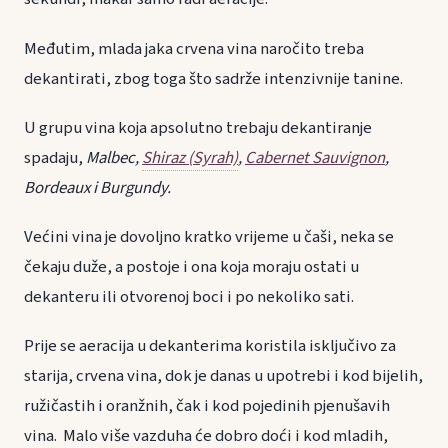
Međutim, mlada jaka crvena vina naročito treba
dekantirati, zbog toga što sadrže intenzivnije tanine.
U grupu vina koja apsolutno trebaju dekantiranje
spadaju,
Malbec,
Shiraz (Syrah)
,
Cabernet Sauvignon
,
Bordeaux i Burgundy.
Većini vina je dovoljno kratko vrijeme u čaši, neka se
čekaju duže, a postoje i ona koja moraju ostati u
dekanteru ili otvorenoj boci i po nekoliko sati.
Prije se aeracija u dekanterima koristila isključivo za
starija, crvena vina, dok je danas u upotrebi i kod bijelih,
ružičastih i oranžnih, čak i kod pojedinih pjenušavih
vina. Malo više vazduha će dobro doći i kod mladih,