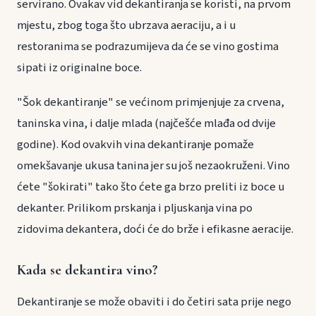
servirano. Ovakav vid dekantiranja se koristi, na prvom
mjestu, zbog toga što ubrzava aeraciju, a i u
restoranima se podrazumijeva da će se vino gostima
sipati iz originalne boce.
"Šok dekantiranje" se većinom primjenjuje za crvena,
taninska vina, i dalje mlada (najčešće mlađa od dvije
godine). Kod ovakvih vina dekantiranje pomaže
omekšavanje ukusa tanina jer su još nezaokruženi. Vino
ćete "šokirati" tako što ćete ga brzo preliti iz boce u
dekanter. Prilikom prskanja i pljuskanja vina po
zidovima dekantera, doći će do brže i efikasne aeracije.
Kada se dekantira vino?
Dekantiranje se može obaviti i do četiri sata prije nego