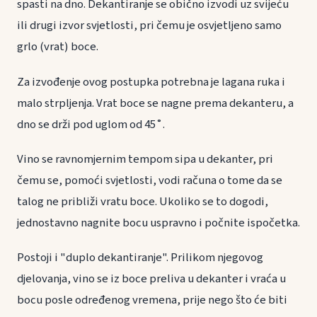
spasti na dno. Dekantiranje se obično izvodi uz svijeću
ili drugi izvor svjetlosti, pri čemu je osvjetljeno samo
grlo (vrat) boce.
Za izvođenje ovog postupka potrebna je lagana ruka i
malo strpljenja. Vrat boce se nagne prema dekanteru, a
dno se drži pod uglom od 45˚.
Vino se ravnomjernim tempom sipa u dekanter, pri
čemu se, pomoći svjetlosti, vodi računa o tome da se
talog ne približi vratu boce. Ukoliko se to dogodi,
jednostavno nagnite bocu uspravno i počnite ispočetka.
Postoji i "duplo dekantiranje". Prilikom njegovog
djelovanja, vino se iz boce preliva u dekanter i vraća u
bocu posle određenog vremena, prije nego što će biti