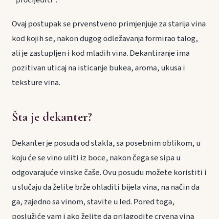
"procijediti".
Ovaj postupak se prvenstveno primjenjuje za starija vina
kod kojih se, nakon dugog odležavanja formirao talog,
ali je zastupljen i kod mladih vina. Dekantiranje ima
pozitivan uticaj na isticanje bukea, aroma, ukusa i
teksture vina.
Šta je dekanter?
Dekanter je posuda od stakla, sa posebnim oblikom, u
koju će se vino uliti iz boce, nakon čega se sipa u
odgovarajuće vinske čaše. Ovu posudu možete koristiti i
u slučaju da želite brže ohladiti bijela vina, na način da
ga, zajedno sa vinom, stavite u led. Pored toga,
poslužiće vam i ako želite da prilagodite crvena vina