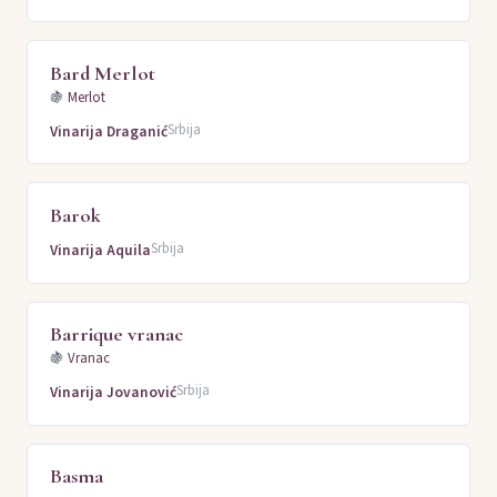
Bard Merlot
🍇
Merlot
Srbija
Vinarija Draganić
Barok
Srbija
Vinarija Aquila
Barrique vranac
🍇
Vranac
Srbija
Vinarija Jovanović
Basma