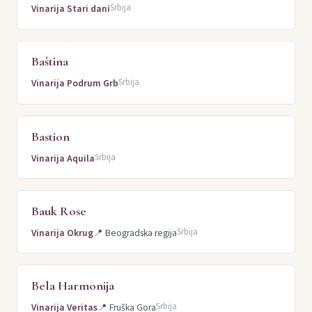
Srbija
Vinarija Stari dani
Baština
Srbija
Vinarija Podrum Grb
Bastion
Srbija
Vinarija Aquila
Bauk Rose
Srbija
Vinarija Okrug
📍
Beogradska regija
Bela Harmonija
Srbija
Vinarija Veritas
📍
Fruška Gora