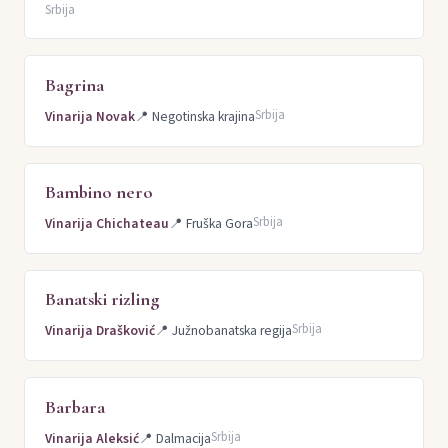
Srbija
Bagrina
Srbija
Vinarija Novak
📍
Negotinska krajina
Bambino nero
Srbija
Vinarija Chichateau
📍
Fruška Gora
Banatski rizling
Srbija
Vinarija Drašković
📍
Južnobanatska regija
Barbara
Srbija
Vinarija Aleksić
📍
Dalmacija