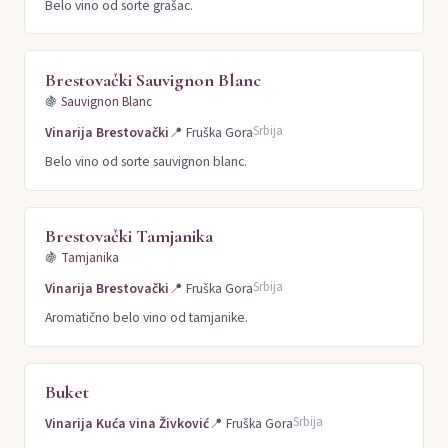
Belo vino od sorte grašac.
Brestovački Sauvignon Blanc
🍇
Sauvignon Blanc
Srbija
Vinarija Brestovački
📍
Fruška Gora
Belo vino od sorte sauvignon blanc.
Brestovački Tamjanika
🍇
Tamjanika
Srbija
Vinarija Brestovački
📍
Fruška Gora
Aromatično belo vino od tamjanike.
Buket
Srbija
Vinarija Kuća vina Živković
📍
Fruška Gora