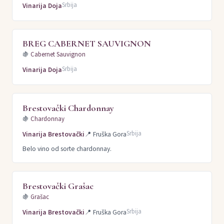
Srbija
Vinarija Doja
BREG CABERNET SAUVIGNON
🍇
Cabernet Sauvignon
Srbija
Vinarija Doja
Brestovački Chardonnay
🍇
Chardonnay
Srbija
Vinarija Brestovački
📍
Fruška Gora
Belo vino od sorte chardonnay.
Brestovački Grašac
🍇
Grašac
Srbija
Vinarija Brestovački
📍
Fruška Gora