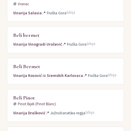
🍇
Vranac
Srbija
Vinarija Salaxia
📍
Fruška Gora
Beli bermet
Srbija
Vinarija Vinogradi Urošević
📍
Fruška Gora
Beli Bermet
Srbija
Vinarija Kosović iz Sremskih Karlovaca
📍
Fruška Gora
Beli Pinot
🍇
Pinot Bijeli (Pinot Blanc)
Srbija
Vinarija Drašković
📍
Južnobanatska regija