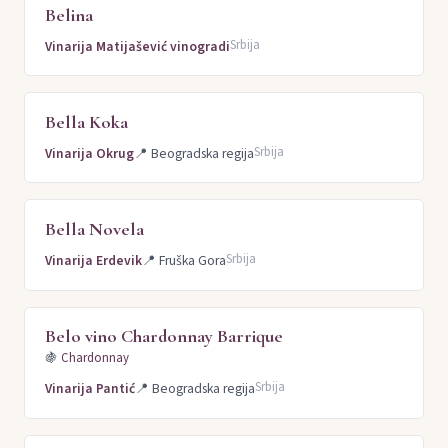
Belina
Srbija
Vinarija Matijašević vinogradi
Bella Koka
Srbija
Vinarija Okrug
📍
Beogradska regija
Bella Novela
Srbija
Vinarija Erdevik
📍
Fruška Gora
Belo vino Chardonnay Barrique
🍇
Chardonnay
Srbija
Vinarija Pantić
📍
Beogradska regija