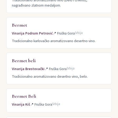
Tradicionalno aromatizovano vino (belo i crveno),
nagrađivano zlatnom medaljom.
Bermet
Srbija
Vinarija Podrum Petrović
📍
Fruška Gora
Tradicionalno karlovačko aromatizovano desertno vino.
Bermet beli
Srbija
Vinarija Brestovački
📍
Fruška Gora
Tradicionalno aromatizovano desertno vino, belo.
Bermet Beli
Srbija
Vinarija Kiš
📍
Fruška Gora