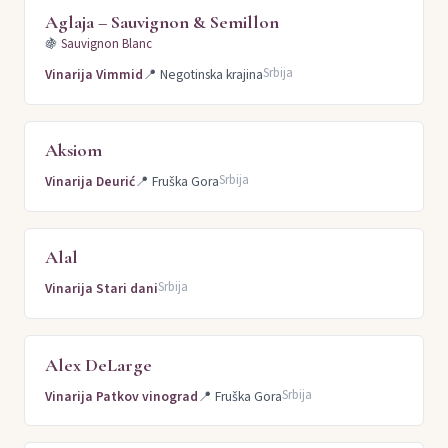
Aglaja – Sauvignon & Semillon
🍇
Sauvignon Blanc
Srbija
Vinarija Vimmid
📍
Negotinska krajina
Aksiom
Srbija
Vinarija Deurić
📍
Fruška Gora
Alal
Srbija
Vinarija Stari dani
Alex DeLarge
Srbija
Vinarija Patkov vinograd
📍
Fruška Gora