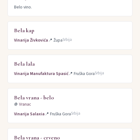
Belo vino.
Bela kap
Srbija
Vinarija Živkovića
📍
Župa
Bela lala
Srbija
Vinarija Manufaktura Spasić
📍
Fruška Gora
Bela vrana - belo
🍇
Vranac
Srbija
Vinarija Salaxia
📍
Fruška Gora
Bela vrana - crveno