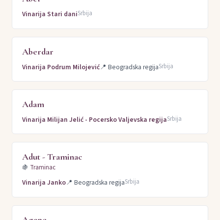
Srbija
Vinarija Stari dani
Aberdar
Srbija
Vinarija Podrum Milojević
📍
Beogradska regija
Adam
Srbija
Vinarija Milijan Jelić - Pocersko Valjevska regija
Adut - Traminac
🍇
Traminac
Srbija
Vinarija Janko
📍
Beogradska regija
Agape