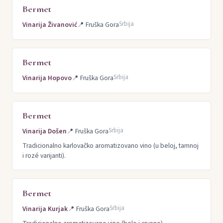
Bermet
Srbija
Vinarija Živanović
📍
Fruška Gora
Bermet
Srbija
Vinarija Hopovo
📍
Fruška Gora
Bermet
Srbija
Vinarija Došen
📍
Fruška Gora
Tradicionalno karlovačko aromatizovano vino (u beloj, tamnoj
i rozé varijanti).
Bermet
Srbija
Vinarija Kurjak
📍
Fruška Gora