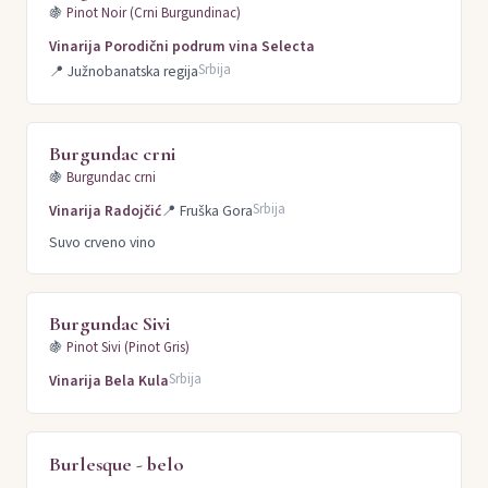
🍇
Pinot Noir (Crni Burgundinac)
Vinarija Porodični podrum vina Selecta
Srbija
📍
Južnobanatska regija
Burgundac crni
🍇
Burgundac crni
Srbija
Vinarija Radojčić
📍
Fruška Gora
Suvo crveno vino
Burgundac Sivi
🍇
Pinot Sivi (Pinot Gris)
Srbija
Vinarija Bela Kula
Burlesque - belo