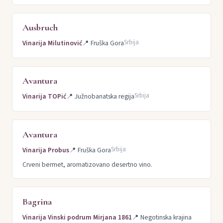
Ausbruch
Srbija
Vinarija Milutinović
📍
Fruška Gora
Avantura
Srbija
Vinarija TOPić
📍
Južnobanatska regija
Avantura
Srbija
Vinarija Probus
📍
Fruška Gora
Crveni bermet, aromatizovano desertno vino.
Bagrina
Vinarija Vinski podrum Mirjana 1861
📍
Negotinska krajina