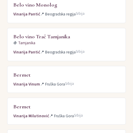
Belo vino Monolog
Srbija
Vinarija Pantić
📍
Beogradska regija
Belo vino Trač Tamjanika
🍇
Tamjanika
Srbija
Vinarija Pantić
📍
Beogradska regija
Bermet
Srbija
Vinarija Vinum
📍
Fruška Gora
Bermet
Srbija
Vinarija Milutinović
📍
Fruška Gora