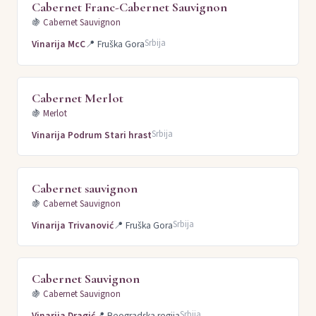
Cabernet Franc-Cabernet Sauvignon
🍇
Cabernet Sauvignon
Srbija
Vinarija McC
📍
Fruška Gora
Cabernet Merlot
🍇
Merlot
Srbija
Vinarija Podrum Stari hrast
Cabernet sauvignon
🍇
Cabernet Sauvignon
Srbija
Vinarija Trivanović
📍
Fruška Gora
Cabernet Sauvignon
🍇
Cabernet Sauvignon
Srbija
Vinarija Dragić
📍
Beogradska regija