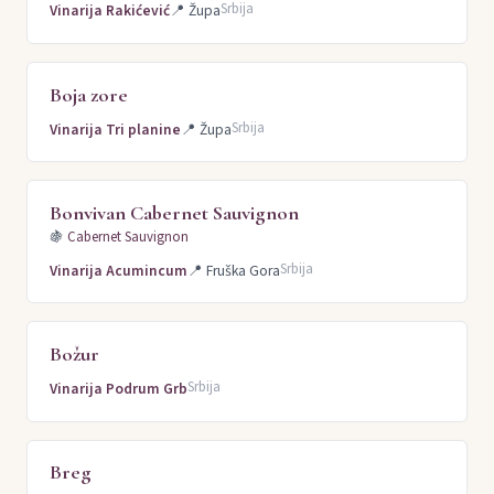
Srbija
Vinarija Rakićević
📍
Župa
Boja zore
Srbija
Vinarija Tri planine
📍
Župa
Bonvivan Cabernet Sauvignon
🍇
Cabernet Sauvignon
Srbija
Vinarija Acumincum
📍
Fruška Gora
Božur
Srbija
Vinarija Podrum Grb
Breg