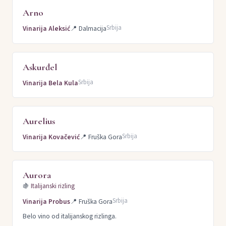
Arno
Srbija
Vinarija Aleksić
📍
Dalmacija
Askurđel
Srbija
Vinarija Bela Kula
Aurelius
Srbija
Vinarija Kovačević
📍
Fruška Gora
Aurora
🍇
Italijanski rizling
Srbija
Vinarija Probus
📍
Fruška Gora
Belo vino od italijanskog rizlinga.