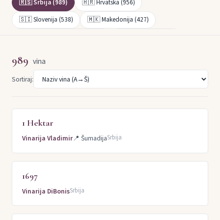
🇷🇸 Srbija (989)
🇭🇷 Hrvatska (956)
🇸🇮 Slovenija (538)
🇲🇰 Makedonija (427)
🇧🇦 Bosna i Hercegovina (201)
🇲🇪 Crna Gora (125)
Fruška Gora (370)
Beogradska regija (95)
Tri Morave (91)
989
vina
Župa (69)
Južnobanatska regija (66)
Sortiraj:
Negotinska krajina (48)
Šumadija (21)
Dalmacija (7)
Istra (4)
1 Hektar
Srbija
Vinarija Vladimir
📍
Šumadija
1697
Srbija
Vinarija DiBonis