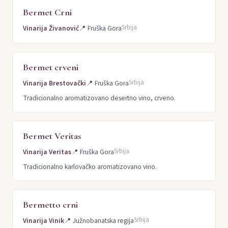
Bermet Crni
Srbija
Vinarija Živanović
📍
Fruška Gora
Bermet crveni
Srbija
Vinarija Brestovački
📍
Fruška Gora
Tradicionalno aromatizovano desertno vino, crveno.
Bermet Veritas
Srbija
Vinarija Veritas
📍
Fruška Gora
Tradicionalno karlovačko aromatizovano vino.
Bermetto crni
Srbija
Vinarija Vinik
📍
Južnobanatska regija