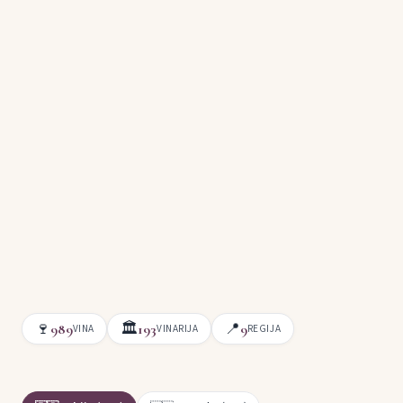
🍷
🏛
📍
989
193
9
VINA
VINARIJA
REGIJA