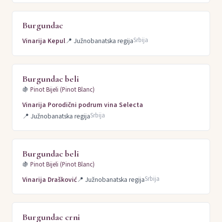
Burgundac
Srbija
Vinarija Kepul
📍
Južnobanatska regija
Burgundac beli
🍇
Pinot Bijeli (Pinot Blanc)
Vinarija Porodični podrum vina Selecta
Srbija
📍
Južnobanatska regija
Burgundac beli
🍇
Pinot Bijeli (Pinot Blanc)
Srbija
Vinarija Drašković
📍
Južnobanatska regija
Burgundac crni