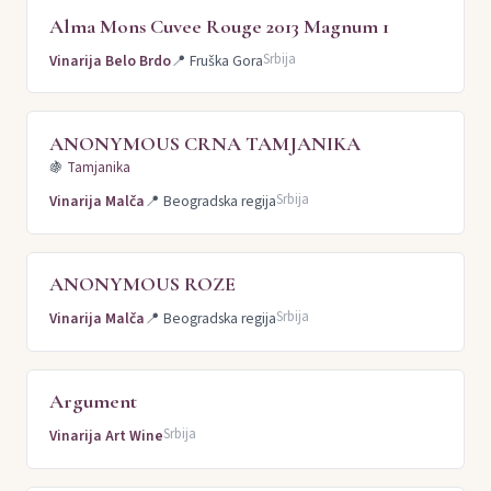
Alma Mons Cuvee Rouge 2013 Magnum 1
Srbija
Vinarija Belo Brdo
📍
Fruška Gora
ANONYMOUS CRNA TAMJANIKA
🍇
Tamjanika
Srbija
Vinarija Malča
📍
Beogradska regija
ANONYMOUS ROZE
Srbija
Vinarija Malča
📍
Beogradska regija
Argument
Srbija
Vinarija Art Wine