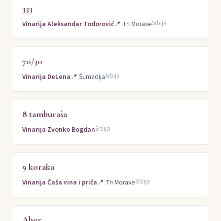
333
Srbija
Vinarija Aleksandar Todorović
📍
Tri Morave
70/30
Srbija
Vinarija DeLena
📍
Šumadija
8 tamburaša
Srbija
Vinarija Zvonko Bogdan
9 koraka
Srbija
Vinarija Čaša vina i priča
📍
Tri Morave
Aber