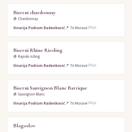
Biserni chardonnay
🍇
Chardonnay
Srbija
Vinarija Podrum Radenković
📍
Tri Morave
Biserni Rhine Riesling
🍇
Rajnski rizling
Srbija
Vinarija Podrum Radenković
📍
Tri Morave
Biserni Sauvignon Blanc Barrique
🍇
Sauvignon Blanc
Srbija
Vinarija Podrum Radenković
📍
Tri Morave
Blagoslov