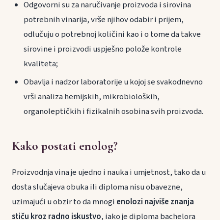
Odgovorni su za naručivanje proizvoda i sirovina
potrebnih vinarija, vrše njihov odabir i prijem,
odlučuju o potrebnoj količini kao i o tome da takve
sirovine i proizvodi uspješno polože kontrole
kvaliteta;
Obavlja i nadzor laboratorije u kojoj se svakodnevno
vrši analiza hemijskih, mikrobioloških,
organoleptičkih i fizikalnih osobina svih proizvoda.
Kako postati enolog?
Proizvodnja vina je ujedno i nauka i umjetnost, tako da u
dosta slučajeva obuka ili diploma nisu obavezne,
uzimajući u obzir to da mnogi
enolozi najviše znanja
stiču kroz radno iskustvo
, iako je diploma bachelora