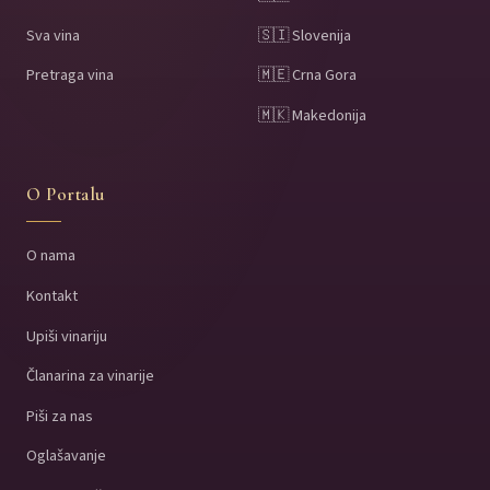
Sva vina
🇸🇮 Slovenija
Pretraga vina
🇲🇪 Crna Gora
🇲🇰 Makedonija
O Portalu
O nama
Kontakt
Upiši vinariju
Članarina za vinarije
Piši za nas
Oglašavanje