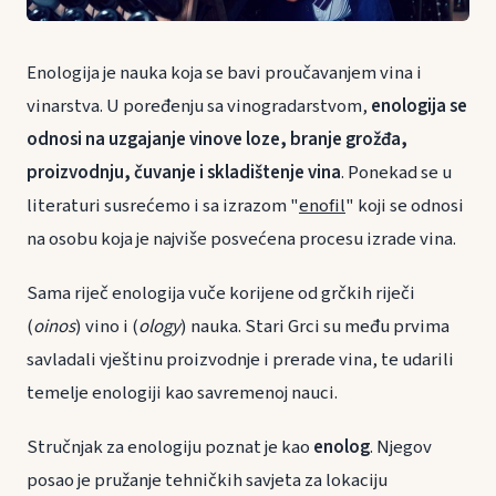
Enologija je nauka koja se bavi proučavanjem vina i
vinarstva. U poređenju sa vinogradarstvom,
enologija se
odnosi na uzgajanje vinove loze, branje grožđa,
proizvodnju, čuvanje i skladištenje vina
. Ponekad se u
literaturi susrećemo i sa izrazom "
enofil
" koji se odnosi
na osobu koja je najviše posvećena procesu izrade vina.
Sama riječ enologija vuče korijene od grčkih riječi
(
oinos
) vino i (
ology
) nauka. Stari Grci su među prvima
savladali vještinu proizvodnje i prerade vina, te udarili
temelje enologiji kao savremenoj nauci.
Stručnjak za enologiju poznat je kao
enolog
. Njegov
posao je pružanje tehničkih savjeta za lokaciju