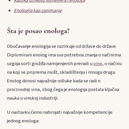
Razlika izmedju somelijera i enologa
Enologija kao zanimanje
Šta je posao enologa?
Obučavanje enologija se razlikuje od države do države.
Diplomirani enolog ima sva potrebna znanja o načinima
uzgoja sorti grožđa namijenjenih preradi u
vino
, o načinu
na koji se priprema mošt, skladištenju i mnoga druga.
Enolog donosi najvažnije odluke kada se radi o
proizvodnji vina, zbog čega je enologija postala ključna
nauka u vinskoj industriji.
U nastavku ćemo nabrojati najvažnije kompetencije
jednog enologa: