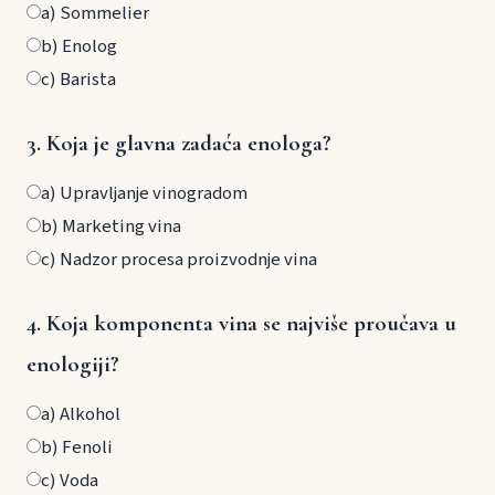
a) Sommelier
b) Enolog
c) Barista
3. Koja je glavna zadaća enologa?
a) Upravljanje vinogradom
b) Marketing vina
c) Nadzor procesa proizvodnje vina
4. Koja komponenta vina se najviše proučava u
enologiji?
a) Alkohol
b) Fenoli
c) Voda