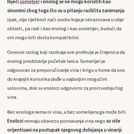
Riječi
somelijer
i enolog se ne mogu koristiti kao
sinonimi zbog toga što su u pitanju različita zanimanja
.
Ipak, nije rijetkost naći osobu koja je obrazovana u obje
oblasti, pa radi i kao enolog i kao somelijer, budući da
oni mogu biti dosta kompatibilni.
Osnovni razlog koji razdvaja ove profesije je činjenica da
enolog predstavlja početak lanca. Somelijer je
odgovoran za preporučivanje vina i brigu o tome da ono
do krajnjih korisnika dođe u najboljim mogućim
uslovima, dok su enolozi odgovorni za proizvodnju tog
vina.
Bez enologa nema ni vina, a bez somelijera ga može biti.
Enolozi
nemaju obavezu poznavanja vina nego
su više
orijentisani na postupak njegovog dobijanja u vinariji