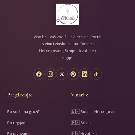
Vino.ba - Vaš vodič u svijet vina! Portal
o vinu i vinskoj kulturi Bosne i
Hercegovine, Srbije, Hrvatske i
regije.
Pregledajte
Vinarije
Po sortama grožđa
🇧🇦 Bosna i Hercegovina
Po regijama
🇷🇸 Srbija
Po državama
🇭🇷 Hrvatska