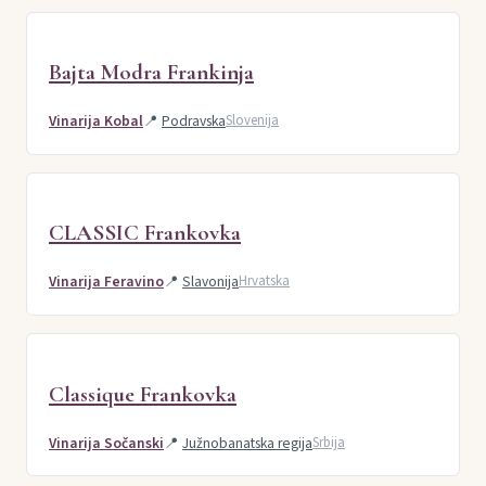
Bajta Modra Frankinja
Vinarija Kobal
📍
Podravska
Slovenija
CLASSIC Frankovka
Vinarija Feravino
📍
Slavonija
Hrvatska
Classique Frankovka
Vinarija Sočanski
📍
Južnobanatska regija
Srbija