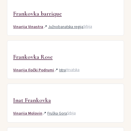
Frankovka barrique
Vinarija Vinastra
📍
Južnobanatska regija
Srbija
Frankovka Rose
Vinarija Iločki Podrumi
📍
Istra
Hrvatska
Inat Frankovka
Vinarija Molovin
📍
Fruška Gora
Srbija