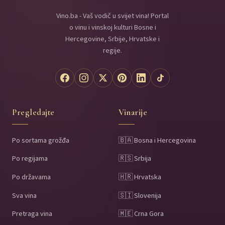
Vino.ba - Vaš vodič u svijet vina! Portal
o vinu i vinskoj kulturi Bosne i
Hercegovine, Srbije, Hrvatske i
regije.
Pregledajte
Vinarije
Po sortama grožđa
🇧🇦 Bosna i Hercegovina
Po regijama
🇷🇸 Srbija
Po državama
🇭🇷 Hrvatska
Sva vina
🇸🇮 Slovenija
Pretraga vina
🇲🇪 Crna Gora