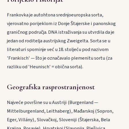
Frankovka je autohtona srednjoeuropska sorta,
vjerovatno porijeklom iz Donje Štajerske i panonskog
graničnog područja. DNA istraživanja su utvrdila da je
jedan od roditelja austrijskog Zweigelta. Sorta se u
literaturi spominje već u 18. stoljeću pod nazivom
'Frankisch' — što je označavalo plemenitu sortu (za
razliku od 'Heunisch' = obična sorta).
Geografska rasprostranjenost
Najveće površine su u Austriji (Burgenland —
Mittelburgenland, Leithaberg), Mađarskoj (Sopron,
Eger, Villány), Slovačkoj, Sloveniji (Štajerska, Bela
Krajina, Posavje), Hrvatskoj (Slavonija, Plešivica,