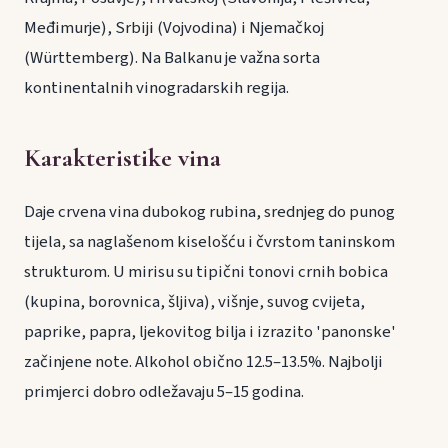
Međimurje), Srbiji (Vojvodina) i Njemačkoj
(Württemberg). Na Balkanu je važna sorta
kontinentalnih vinogradarskih regija.
Karakteristike vina
Daje crvena vina dubokog rubina, srednjeg do punog
tijela, sa naglašenom kiselošću i čvrstom taninskom
strukturom. U mirisu su tipični tonovi crnih bobica
(kupina, borovnica, šljiva), višnje, suvog cvijeta,
paprike, papra, ljekovitog bilja i izrazito 'panonske'
začinjene note. Alkohol obično 12.5–13.5%. Najbolji
primjerci dobro odležavaju 5–15 godina.