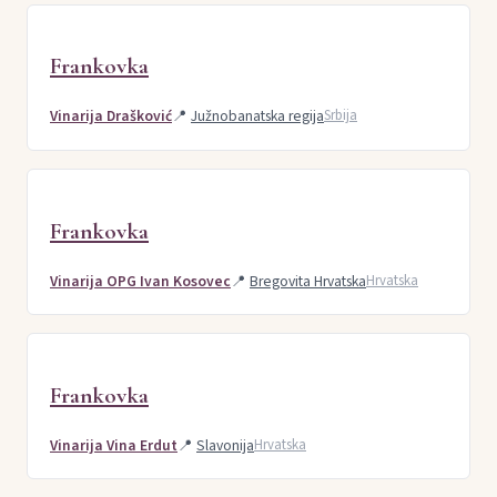
Frankovka
Vinarija Drašković
📍
Južnobanatska regija
Srbija
Frankovka
Vinarija OPG Ivan Kosovec
📍
Bregovita Hrvatska
Hrvatska
Frankovka
Vinarija Vina Erdut
📍
Slavonija
Hrvatska