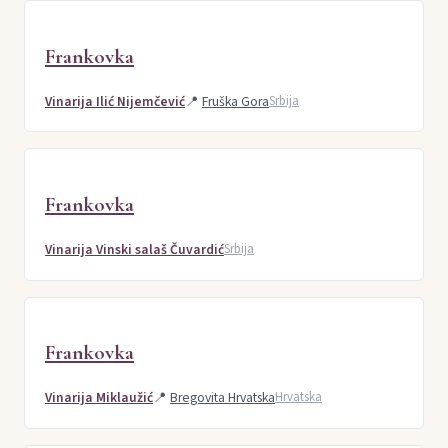
Frankovka
Vinarija Ilić Nijemčević
📍
Fruška Gora
Srbija
Frankovka
Vinarija Vinski salaš Čuvardić
Srbija
Frankovka
Vinarija Miklaužić
📍
Bregovita Hrvatska
Hrvatska