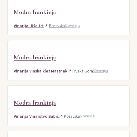
Modra frankinja
Vinarija Hiša trt
📍
Posavska
Slovenija
Modra frankinja
Vinarija Vinska klet Mastnak
📍
Fruška Gora
Slovenija
Modra frankinja
Vinarija Vinarstvo Babič
📍
Posavska
Slovenija