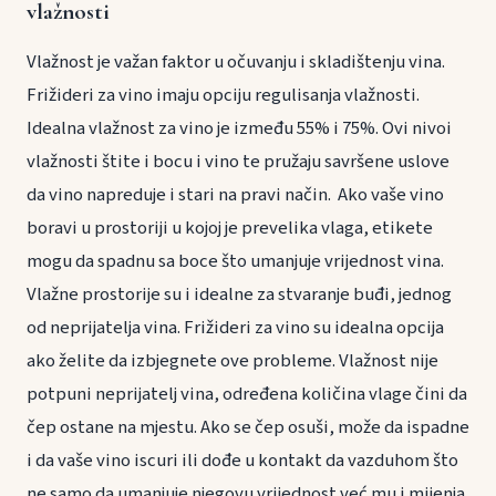
vlažnosti
Vlažnost je važan faktor u očuvanju i skladištenju vina.
Frižideri za vino imaju opciju regulisanja vlažnosti.
Idealna vlažnost za vino je između 55% i 75%. Ovi nivoi
vlažnosti štite i bocu i vino te pružaju savršene uslove
da vino napreduje i stari na pravi način.
Ako vaše vino
boravi u prostoriji u kojoj je prevelika vlaga, etikete
mogu da spadnu sa boce što umanjuje vrijednost vina.
Vlažne prostorije su i idealne za stvaranje buđi, jednog
od neprijatelja vina. Frižideri za vino su idealna opcija
ako želite da izbjegnete ove probleme. Vlažnost nije
potpuni neprijatelj vina, određena količina vlage čini da
čep ostane na mjestu. Ako se čep osuši, može da ispadne
i da vaše vino iscuri ili dođe u kontakt da vazduhom što
ne samo da umanjuje njegovu vrijednost već mu i mijenja