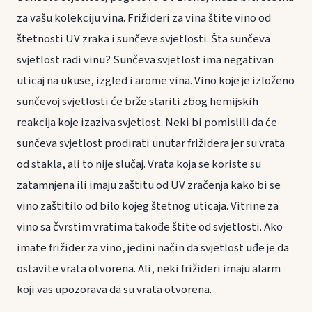
za vašu kolekciju vina. Frižideri za vina štite vino od
štetnosti UV zraka i sunčeve svjetlosti. Šta sunčeva
svjetlost radi vinu? Sunčeva svjetlost ima negativan
uticaj na ukuse, izgled i arome vina. Vino koje je izloženo
sunčevoj svjetlosti će brže stariti zbog hemijskih
reakcija koje izaziva svjetlost. Neki bi pomislili da će
sunčeva svjetlost prodirati unutar frižidera jer su vrata
od stakla, ali to nije slučaj. Vrata koja se koriste su
zatamnjena ili imaju zaštitu od UV zračenja kako bi se
vino zaštitilo od bilo kojeg štetnog uticaja. Vitrine za
vino sa čvrstim vratima takođe štite od svjetlosti. Ako
imate frižider za vino, jedini način da svjetlost uđe je da
ostavite vrata otvorena. Ali, neki frižideri imaju alarm
koji vas upozorava da su vrata otvorena.