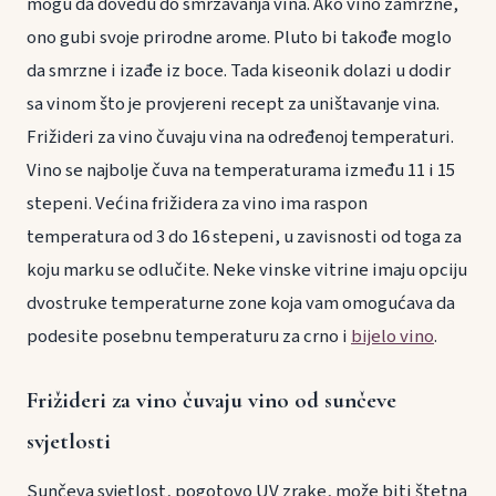
mogu da dovedu do smrzavanja vina. Ako vino zamrzne,
ono gubi svoje prirodne arome. Pluto bi takođe moglo
da smrzne i izađe iz boce. Tada kiseonik dolazi u dodir
sa vinom što je provjereni recept za uništavanje vina.
Frižideri za vino čuvaju vina na određenoj temperaturi.
Vino se najbolje čuva na temperaturama između 11 i 15
stepeni. Većina frižidera za vino ima raspon
temperatura od 3 do 16 stepeni, u zavisnosti od toga za
koju marku se odlučite. Neke vinske vitrine imaju opciju
dvostruke temperaturne zone koja vam omogućava da
podesite posebnu temperaturu za crno i
bijelo vino
.
Frižideri za vino čuvaju vino od sunčeve
svjetlosti
Sunčeva svjetlost, pogotovo UV zrake, može biti štetna