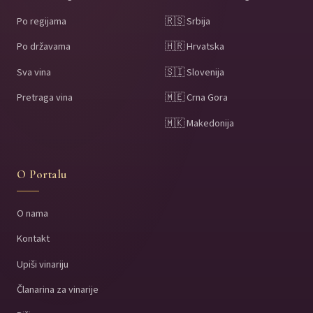
Po regijama
🇷🇸 Srbija
Po državama
🇭🇷 Hrvatska
Sva vina
🇸🇮 Slovenija
Pretraga vina
🇲🇪 Crna Gora
🇲🇰 Makedonija
O Portalu
O nama
Kontakt
Upiši vinariju
Članarina za vinarije