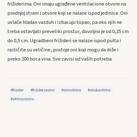
frižiderima. Oni imaju ugrađene ventilacione otvore na
prednjoj strani i otvore koji se nalaze ispod jedinice. Oni
uvlače hladan vazduh i izbacuju topao, pa oko njih ne
treba ostavljati preveliki prostor, dovoljno je od 0,25 cm
do 0,5 cm. Ugradbeni frižideri se nalaze ispod pulta i
različite su veličine, postoje oni koji mogu da drže i
preko 200 boca vina. Sve zavisi od vaših potreba.
#frizider
#friziderzavino
#vinovitrina
#vinskavitrina
#vitrinazavino