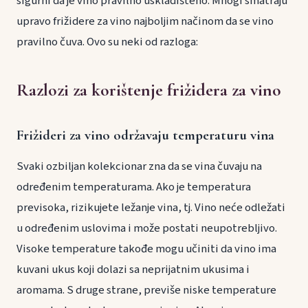
sigurni da je vino pravilno uskladišteno. Mnogi smatraju
upravo frižidere za vino najboljim načinom da se vino
pravilno čuva. Ovo su neki od razloga:
Razlozi za korištenje frižidera za vino
Frižideri za vino održavaju temperaturu vina
Svaki ozbiljan kolekcionar zna da se vina čuvaju na
određenim temperaturama. Ako je temperatura
previsoka, rizikujete ležanje vina, tj. Vino neće odležati
u određenim uslovima i može postati neupotrebljivo.
Visoke temperature takođe mogu učiniti da vino ima
kuvani ukus koji dolazi sa neprijatnim ukusima i
aromama. S druge strane, previše niske temperature