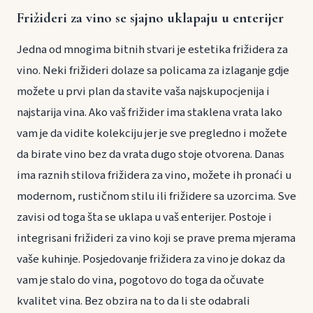
Frižideri za vino se sjajno uklapaju u enterijer
Jedna od mnogima bitnih stvari je estetika frižidera za
vino. Neki frižideri dolaze sa policama za izlaganje gdje
možete u prvi plan da stavite vaša najskupocjenija i
najstarija vina. Ako vaš frižider ima staklena vrata lako
vam je da vidite kolekciju jer je sve pregledno i možete
da birate vino bez da vrata dugo stoje otvorena. Danas
ima raznih stilova frižidera za vino, možete ih pronaći u
modernom, rustičnom stilu ili frižidere sa uzorcima. Sve
zavisi od toga šta se uklapa u vaš enterijer. Postoje i
integrisani frižideri za vino koji se prave prema mjerama
vaše kuhinje. Posjedovanje frižidera za vino je dokaz da
vam je stalo do vina, pogotovo do toga da očuvate
kvalitet vina. Bez obzira na to da li ste odabrali