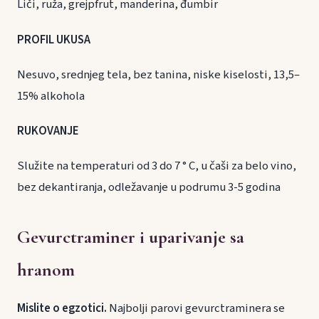
Liči, ruža, grejpfrut, manderina, đumbir
PROFIL UKUSA
Nesuvo, srednjeg tela, bez tanina, niske kiselosti, 13,5–
15% alkohola
RUKOVANJE
Služite na temperaturi od 3 do 7 ° C, u čaši za belo vino,
bez dekantiranja, odležavanje u podrumu 3-5 godina
Gevurctraminer i uparivanje sa
hranom
Mislite o egzotici.
Najbolji parovi gevurctraminera se