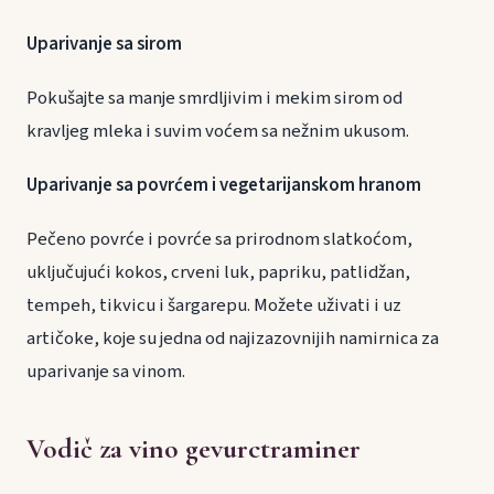
Uparivanje sa sirom
Pokušajte sa manje smrdljivim i mekim sirom od
kravljeg mleka i suvim voćem sa nežnim ukusom.
Uparivanje sa povrćem i vegetarijanskom hranom
Pečeno povrće i povrće sa prirodnom slatkoćom,
uključujući kokos, crveni luk, papriku, patlidžan,
tempeh, tikvicu i šargarepu. Možete uživati i uz
artičoke, koje su jedna od najizazovnijih namirnica za
uparivanje sa vinom.
Vodič za vino gevurctraminer