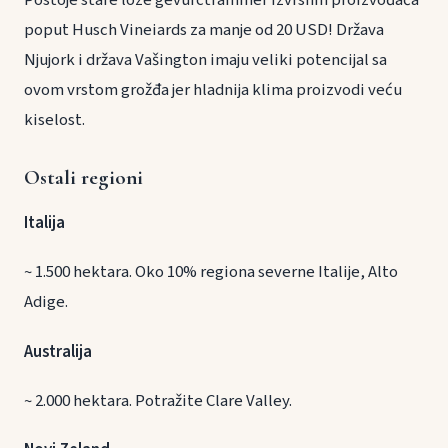
Postoje stare loze gevurctraminer izvrsnih proizvođača
poput Husch Vineiards za manje od 20 USD! Država
Njujork i država Vašington imaju veliki potencijal sa
ovom vrstom grožđa jer hladnija klima proizvodi veću
kiselost.
Ostali regioni
Italija
~ 1.500 hektara. Oko 10% regiona severne Italije, Alto
Adige.
Australija
~ 2.000 hektara. Potražite Clare Valley.