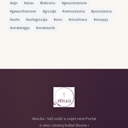
#alpi
#alzas
#belovino
#gevurctraminer
#gewurztraminer
#grozdje
#nemackavina
#ponudavina
#sorte
#sortegrozdja
#vino
#vinoihrana
#vinopija
#vinskeregije
#vinskesorte
Vino.ba - Vaš vodič u svijet vina! Portal
o vinu i vinskoj kulturi Bosne i