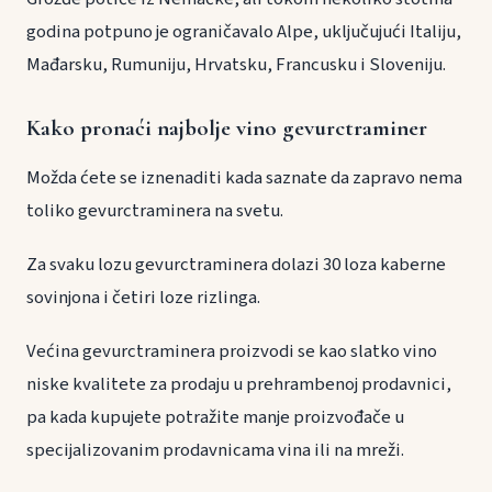
godina potpuno je ograničavalo Alpe, uključujući Italiju,
Mađarsku, Rumuniju, Hrvatsku, Francusku i Sloveniju.
Kako pronaći najbolje vino gevurctraminer
Možda ćete se iznenaditi kada saznate da zapravo nema
toliko gevurctraminera na svetu.
Za svaku lozu gevurctraminera dolazi 30 loza kaberne
sovinjona i četiri loze rizlinga.
Većina gevurctraminera proizvodi se kao slatko vino
niske kvalitete za prodaju u prehrambenoj prodavnici,
pa kada kupujete potražite manje proizvođače u
specijalizovanim prodavnicama vina ili na mreži.