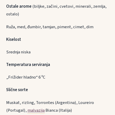
Ostale arome
(biljke, začini, cvetovi, minerali, zemlja,
ostalo)
Ruža, med, đumbir, tamjan, piment, cimet, dim
Kiselost
Srednja niska
Temperatura serviranja
„Frižider hladno“ 6 ºC
Slične sorte
Muskat, rizling, Torrontes (Argentina), Loureiro
(Portugal),
malvazija
Bianca (Italija)