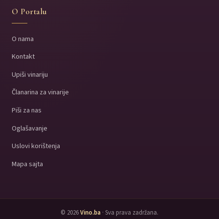
O Portalu
O nama
Kontakt
Upiši vinariju
Članarina za vinarije
Piši za nas
Oglašavanje
Uslovi korištenja
Mapa sajta
© 2026
Vino.ba
· Sva prava zadržana.