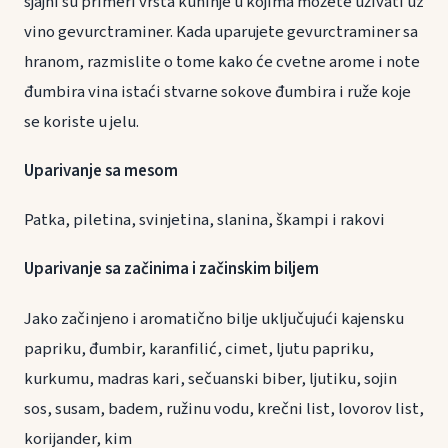
sjajni su primeri vrsta kuhinje u kojima možete uživati uz
vino gevurctraminer. Kada uparujete gevurctraminer sa
hranom, razmislite o tome kako će cvetne arome i note
đumbira vina istaći stvarne sokove đumbira i ruže koje
se koriste u jelu.
Uparivanje sa mesom
Patka, piletina, svinjetina, slanina, škampi i rakovi
Uparivanje sa začinima i začinskim biljem
Jako začinjeno i aromatično bilje uključujući kajensku
papriku, đumbir, karanfilić, cimet, ljutu papriku,
kurkumu, madras kari, sečuanski biber, ljutiku, sojin
sos, susam, badem, ružinu vodu, krečni list, lovorov list,
korijander, kim