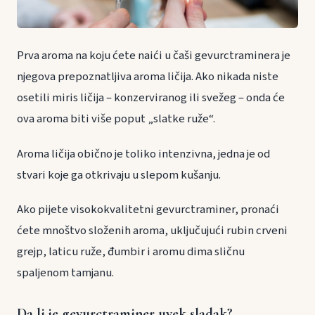
Prva aroma na koju ćete naići u čaši gevurctraminera je
njegova prepoznatljiva aroma ličija. Ako nikada niste
osetili miris ličija – konzerviranog ili svežeg – onda će
ova aroma biti više poput „slatke ruže“.
Aroma ličija obično je toliko intenzivna, jedna je od
stvari koje ga otkrivaju u slepom kušanju.
Ako pijete visokokvalitetni gevurctraminer, pronaći
ćete mnoštvo složenih aroma, uključujući rubin crveni
grejp, laticu ruže, đumbir i aromu dima sličnu
spaljenom tamjanu.
Da li je gevurctraminer uvek sladak?