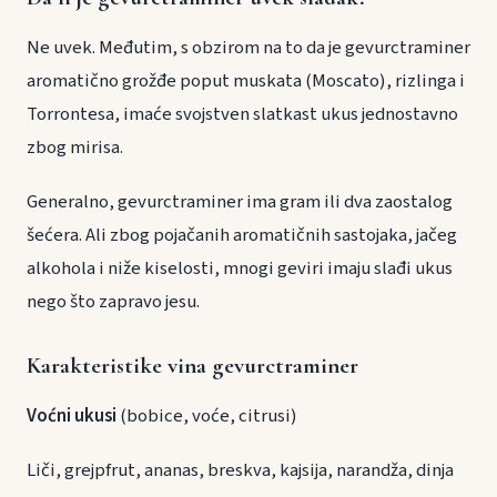
Ne uvek. Međutim, s obzirom na to da je gevurctraminer
aromatično grožđe poput muskata (Moscato), rizlinga i
Torrontesa, imaće svojstven slatkast ukus jednostavno
zbog mirisa.
Generalno, gevurctraminer ima gram ili dva zaostalog
šećera. Ali zbog pojačanih aromatičnih sastojaka, jačeg
alkohola i niže kiselosti, mnogi geviri imaju slađi ukus
nego što zapravo jesu.
Karakteristike vina gevurctraminer
Voćni ukusi
(bobice, voće, citrusi)
Liči, grejpfrut, ananas, breskva, kajsija, narandža, dinja