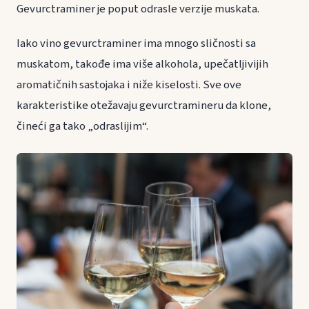
Gevurctraminer je poput odrasle verzije muskata.
Iako vino gevurctraminer ima mnogo sličnosti sa
muskatom, takođe ima više alkohola, upečatljivijih
aromatičnih sastojaka i niže kiselosti. Sve ove
karakteristike otežavaju gevurctramineru da klone,
čineći ga tako „odraslijim“.