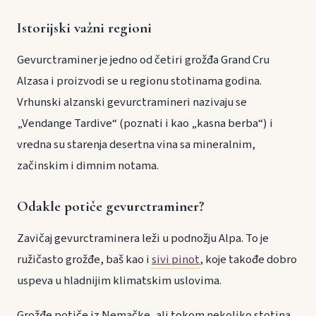
Istorijski važni regioni
Gevurctraminer je jedno od četiri grožđa Grand Cru
Alzasa i proizvodi se u regionu stotinama godina.
Vrhunski alzanski gevurctramineri nazivaju se
„Vendange Tardive“ (poznati i kao „kasna berba“) i
vredna su starenja desertna vina sa mineralnim,
začinskim i dimnim notama.
Odakle potiče gevurctraminer?
Zavičaj gevurctraminera leži u podnožju Alpa. To je
ružičasto grožđe, baš kao i
sivi pinot
, koje takođe dobro
uspeva u hladnijim klimatskim uslovima.
Grožđe potiče iz Nemačke, ali tokom nekoliko stotina