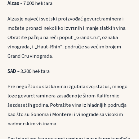
Alzas
~ 7.000 hektara
Alzas je najveći svetski proizvođač gevurctraminera i
možete pronaći nekoliko izvrsnih i manje slatkih vina.
Obratite pažnju na reči poput „Grand Cru“, oznaka
vinograda, i „Haut-Rhin“, područje sa većim brojem
Grand Cru vinograda.
SAD
~ 3.200 hektara
Pre nego što su slatka vina izgubila svoj status, mnogo
loze gevurctraminera zasađeno je širom Kalifornije
šezdesetih godina. Potražite vina iz hladnijih područja
kao što su Sonoma i Monterei i vinograde sa visokim
nadmorskim visinama.