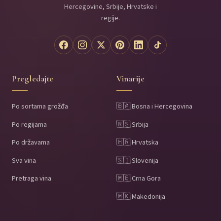
Hercegovine, Srbije, Hrvatske i
regije.
Pregledajte
Vinarije
Po sortama grožđa
🇧🇦 Bosna i Hercegovina
Po regijama
🇷🇸 Srbija
Po državama
🇭🇷 Hrvatska
Sva vina
🇸🇮 Slovenija
Pretraga vina
🇲🇪 Crna Gora
🇲🇰 Makedonija