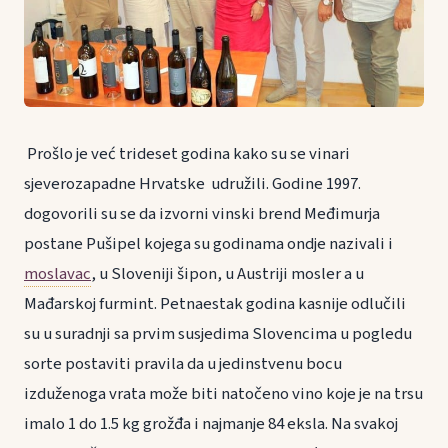
Prošlo je već trideset godina kako su se vinari
sjeverozapadne Hrvatske udružili. Godine 1997.
dogovorili su se da izvorni vinski brend Međimurja
postane Pušipel kojega su godinama ondje nazivali i
moslavac
, u Sloveniji šipon, u Austriji mosler a u
Mađarskoj furmint. Petnaestak godina kasnije odlučili
su u suradnji sa prvim susjedima Slovencima u pogledu
sorte postaviti pravila da u jedinstvenu bocu
izduženoga vrata može biti natočeno vino koje je na trsu
imalo 1 do 1.5 kg grožđa i najmanje 84 eksla. Na svakoj