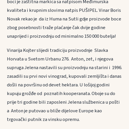
boci je zaštitna markica sa natpisom Međimurska
kvaliteta i krupnim slovima natpis PUŠIPEL. Vinar Boris
Novak rekao je da iz Huma na Sutli gdje proizvode boce
zbog posebnosti traže plaćanje čak dvije godine
unaprijed i proizvodnju od minimalno 150 000 butelja!
Vinarija Kojter slijedi tradiciju proizvodnje Slavka
Horvata u Svetom Urbanu 276. Anton, zet, i njegova
supruga Jelena nastavili su proizvodnju na starini i 1996.
zasadili su prvi novi vinograd, kupovali zemljišta i danas
došli na površinu od devet hektara. U lošijoj godini
kupuju grožđe od poznatih kooperanata. Oboje su do
prije tri godine bili zaposleni Jelena službenica u pošti
a Anton je putovao u bliže dijelove Europe kao
trgovački putnik za vinsku opremu.