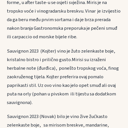
forme, u after taste-u se osjeti svježina. Miris je na
tropsko voće i vinogradarsku breskvu. Vinar je izvijestio
da ga beru među prvim sortama i da je brza prerada
nakon branja Gastronomska preporuka je pečeni smuđ
ili carpaccio od morske bijele ribe.
Sauvignon 2023 (Kojter) vino je žuto zelenkaste boje,
kristalno bistro i prilično gusto.Mirisi su izraženi
herbalne note (đurđica), ponešto tropskog voća, finog
zaokruženog tijela. Kojter preferira ovaj pomalo
paprikasti stil. Uz ovo vino kao jelo opet smuđ ali ovaj
puta na orly (pohan u pivskom ili tijestu sa dodatkom
sauvignona).
Sauvignon 2023 (Novak) bilo je vino žive žućkasto
zelenkaste boje, sa mirisom breskve, mandarine,