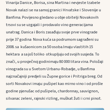
Vinarija Danice, Borisa, sina Martina i nevjeste Izabele
Novak nalazi se na samoj granici Hrvatske i Slovenije u
Banfima. Povijesno gledano u obje obitelji Novakovih
trsovi su se uzgajali i prodavalo vino generacijama
unatrag. Danica i Boris zasađuju svoje prve vinograde
prije 37 godina Nova kuća sa podrumom sagrađeni su
2008. sa kušaonicom za 50 osoba.Imaju vlastitih 15
hektara a sa još toliko otkupljuju od svojih susjeda. To
znači, u prosječnoj godinimaju 80 000 litara vina. Položaji
vinograda su u Svetom Urbanu-Robadje, u Banfima
najznačajniji predjeli su Župne gorice i Pritriga breg. Od
sorti Novakovi imaju: pušipel kao mirno vino i od prošle
godine pjenušac od pušipela, chardonnay, sauvignon,
silvanac zeleni, rajnski rizling, muškat žuti i crni pinot.