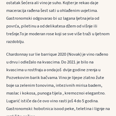
ostatak šećera ali vino je suho. Kojter je rekao da je
maceracija rađena šest sati u ohlađenim uvjetima.
Gastronomski odgovarao bi uz lagana ljetna jela od
povrća, piletinu a od delikatesa džem od višnje ili
trešnje.To je moderan rose koji se sve više traži u ljetnom
razdoblju.
Chardonnay sur lie barrique 2020 (Novak) je vino rađeno
u drvu i odležalo na kvascima. Do 2021. je bilo na
kvascima u rostfraju a onda još dvije godine zrenja u
Pozvekovim barik bačvama. Vino je lijepe zlatno žute
boje sa zelenim tonovima, intezivnih mirisa badem,
maslac i kokosa, punoga tijela , kremoznoi elegantno.
Lugarić ističe da će ovo vino rasti još 4 do 5 godina.
Gastronomski: hobotnica isood peke, teletina i lignje na