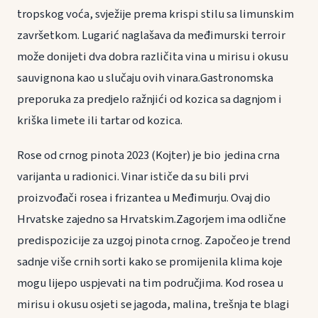
tropskog voća, svježije prema krispi stilu sa limunskim
završetkom. Lugarić naglašava da međimurski terroir
može donijeti dva dobra različita vina u mirisu i okusu
sauvignona kao u slučaju ovih vinara.Gastronomska
preporuka za predjelo ražnjići od kozica sa dagnjom i
kriška limete ili tartar od kozica.
Rose od crnog pinota 2023 (Kojter) je bio jedina crna
varijanta u radionici. Vinar ističe da su bili prvi
proizvođači rosea i frizantea u Međimurju. Ovaj dio
Hrvatske zajedno sa Hrvatskim.Zagorjem ima odlične
predispozicije za uzgoj pinota crnog. Započeo je trend
sadnje više crnih sorti kako se promijenila klima koje
mogu lijepo uspjevati na tim područjima. Kod rosea u
mirisu i okusu osjeti se jagoda, malina, trešnja te blagi