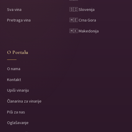
Sva vina
🇸🇮 Slovenija
Pretraga vina
🇲🇪 Crna Gora
🇲🇰 Makedonija
O Portalu
O nama
Kontakt
Upiši vinariju
Članarina za vinarije
Piši za nas
Oglašavanje