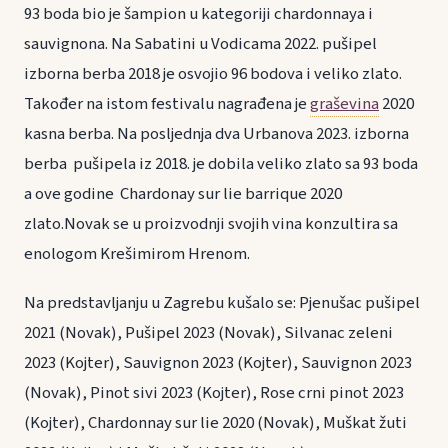
93 boda bio je šampion u kategoriji chardonnaya i
sauvignona. Na Sabatini u Vodicama 2022. pušipel
izborna berba 2018 je osvojio 96 bodova i veliko zlato.
Također na istom festivalu nagrađena je
graševina
2020
kasna berba. Na posljednja dva Urbanova 2023. izborna
berba pušipela iz 2018. je dobila veliko zlato sa 93 boda
a ove godine Chardonay sur lie barrique 2020
zlato.Novak se u proizvodnji svojih vina konzultira sa
enologom Krešimirom Hrenom.
Na predstavljanju u Zagrebu kušalo se: Pjenušac pušipel
2021 (Novak), Pušipel 2023 (Novak), Silvanac zeleni
2023 (Kojter), Sauvignon 2023 (Kojter), Sauvignon 2023
(Novak), Pinot sivi 2023 (Kojter), Rose crni pinot 2023
(Kojter), Chardonnay sur lie 2020 (Novak), Muškat žuti