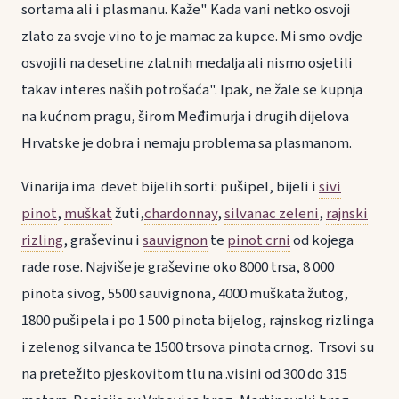
sortama ali i plasmanu. Kaže" Kada vani netko osvoji
zlato za svoje vino to je mamac za kupce. Mi smo ovdje
osvojili na desetine zlatnih medalja ali nismo osjetili
takav interes naših potrošaća". Ipak, ne žale se kupnja
na kućnom pragu, širom Međimurja i drugih dijelova
Hrvatske je dobra i nemaju problema sa plasmanom.
Vinarija ima devet bijelih sorti: pušipel, bijeli i
sivi
pinot
,
muškat
žuti,
chardonnay
,
silvanac zeleni
,
rajnski
rizling
, graševinu i
sauvignon
te
pinot crni
od kojega
rade rose. Najviše je graševine oko 8000 trsa, 8 000
pinota sivog, 5500 sauvignona, 4000 muškata žutog,
1800 pušipela i po 1 500 pinota bijelog, rajnskog rizlinga
i zelenog silvanca te 1500 trsova pinota crnog. Trsovi su
na pretežito pjeskovitom tlu na .visini od 300 do 315