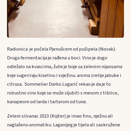
Radionica je počela Pjenušcem od pušipela (Novak).
Druga fermentacija je rađena u boci. Vino je dugo
odležalo na kvascima, žute je boje sa zelenim nijansama
koje sugeriraju kiselinu i svježinu. aroma zrelije jabuke i
citrusa. Sommelier Darko Lugarić rekao je da je to
robustno vino koje se može sljubiti s mesom z tiblice,
kanapeom od larda i tartarom od tune.
Zeleni silvanac 2023 (Kojter) je imao finu, nježnu ali
naglašenu aromatiku. Laganijeg je tijela ali zaokružene