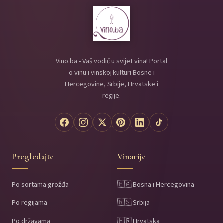
Vino.ba - Vaš vodič u svijet vina! Portal
o vinu i vinskoj kulturi Bosne i
Hercegovine, Srbije, Hrvatske i
regije.
Pregledajte
Vinarije
Po sortama grožđa
🇧🇦 Bosna i Hercegovina
Po regijama
🇷🇸 Srbija
Po državama
🇭🇷 Hrvatska