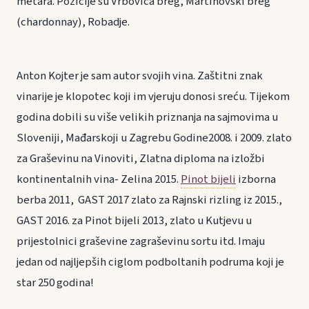
metara. Pozicije su Vrbovica breg, Martinovski breg
(chardonnay), Robadje.
Anton Kojter je sam autor svojih vina. Zaštitni znak
vinarije je klopotec koji im vjeruju donosi sreću. Tijekom
godina dobili su više velikih priznanja na sajmovima u
Sloveniji, Mađarskoji u Zagrebu Godine2008. i 2009. zlato
za Graševinu na Vinoviti, Zlatna diploma na izložbi
kontinentalnih vina- Zelina 2015.
Pinot bijeli
izborna
berba 2011, GAST 2017 zlato za Rajnski rizling iz 2015.,
GAST 2016. za Pinot bijeli 2013, zlato u Kutjevu u
prijestolnici graševine zagraševinu sortu itd. Imaju
jedan od najljepših ciglom podboltanih podruma koji je
star 250 godina!