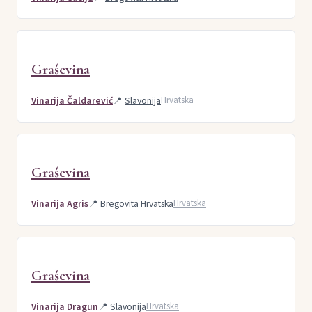
Graševina
Vinarija Čaldarević
📍
Slavonija
Hrvatska
Graševina
Vinarija Agris
📍
Bregovita Hrvatska
Hrvatska
Graševina
Vinarija Dragun
📍
Slavonija
Hrvatska