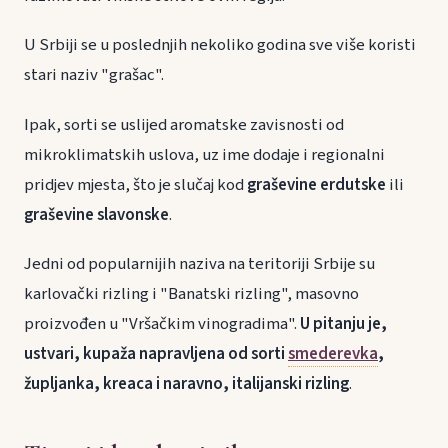
U Srbiji se u poslednjih nekoliko godina sve više koristi
stari naziv "grašac".
Ipak, sorti se uslijed aromatske zavisnosti od
mikroklimatskih uslova, uz ime dodaje i regionalni
pridjev mjesta, što je slučaj kod
graševine erdutske
ili
graševine slavonske
.
Jedni od popularnijih naziva na teritoriji Srbije su
karlovački rizling i "Banatski rizling", masovno
proizvođen u "Vršačkim vinogradima".
U pitanju je,
ustvari, kupaža napravljena od sorti
smederevka
,
župljanka, kreaca i naravno, italijanski rizling
.