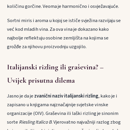
količinu gorčine. Veoma je harmonično i osvježavajuće.
Sortni miris i aroma u kojoj se ističe svježina razvijaju se
već kod mladih vina. Za ova vina je dokazano kako
najbolje reflektuju osobine zemljišta na kojima se
grožđe za njihovu proizvodnju uzgojilo.
Italijanski rizling ili graševina? –
Uvijek prisutna dilema
Jasno je da je
zvanični naziv italijanski rizling
, kako je i
zapisano u knjigama najznačajnije svjetske vinske
organizacije (OIV). Graševina ili laški rizling je sinonim
sorte
Riesling Italico B
. Vjerovatno najvažniji razlog zbog