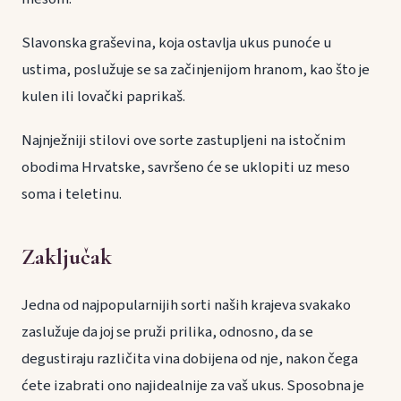
Slavonska graševina, koja ostavlja ukus punoće u
ustima, poslužuje se sa začinjenijom hranom, kao što je
kulen ili lovački paprikaš.
Najnježniji stilovi ove sorte zastupljeni na istočnim
obodima Hrvatske, savršeno će se uklopiti uz meso
soma i teletinu.
Zaključak
Jedna od najpopularnijih sorti naših krajeva svakako
zaslužuje da joj se pruži prilika, odnosno, da se
degustiraju različita vina dobijena od nje, nakon čega
ćete izabrati ono najidealnije za vaš ukus. Sposobna je