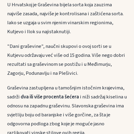
U Hrvatskoj je Graševina bijela sorta koja zauzima
najviše zasada, najviše je kontrolisana i zaštićena sorta.
Iako se uzgaja u svim njenim vinarskim regionima,
Kutjevo i Ilok su najistaknutiji.
"Dani graševine", naučni skupovi o ovoj sorti se u
Kutjevu održavaju već više od 15 godina. Više nego dobri
rezultati sa graševinom se postižu i u Međimurju,
Zagorju, Podunavlju i na Plešivici.
Graševina zastupljena u tamošnjim istočnim krajevima,
sadrži
dva ili više procenta šećera
i niži sadržaj kiselina u
odnosu na zapadnu graševinu. Slavonska graševina ima
svjetliju boju od baranjske i više gorčine, za šta je
odgovorna podloga zbog koje je moguće jasno
razlikovati vinske stilove ovih regija.