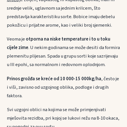
srednje velik, uglavnom sa jednim krilcem, što
predstavlja karakteristiku sorte. Bobice imaju debelu
pokožicu i prijatne arome, kao i veliki broj sjemenki.
Veoma je
otporna na niske temperature i to u toku
cijele zime
. U nekim godinama se može desiti da formira
plemenitu plijesan. Spada u grupu sorti koje sazrijevaju
u III epohi, sa normalnom i redovnom oplodnjom.
Prinos grožđa se kreće od 10 000-15 000kg/ha
, često je
i viši, zavisno od uzgojnog oblika, podloge i drugih
faktora.
Svi uzgojni oblici na kojima se može primjenjivati
mješovita rezidba, pri kojoj se lukovi režu na 8-10 okaca,
su pogodni za ovu sortu.