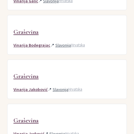
Vinarija Galić
📍
Slavonija
Hrvatska
Graševina
Vinarija Bodegrajac
📍
Slavonija
Hrvatska
Graševina
Vinarija Jakobović
📍
Slavonija
Hrvatska
Graševina
Vinarija Jurković
📍
Slavonija
Hrvatska