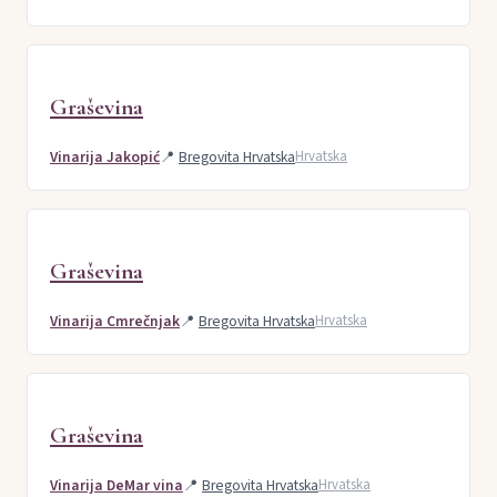
Graševina
Vinarija Jakopić
📍
Bregovita Hrvatska
Hrvatska
Graševina
Vinarija Cmrečnjak
📍
Bregovita Hrvatska
Hrvatska
Graševina
Vinarija DeMar vina
📍
Bregovita Hrvatska
Hrvatska