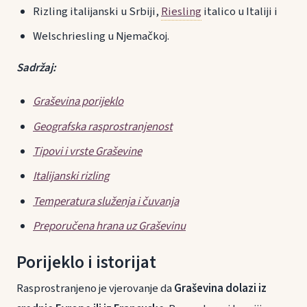
Rizling italijanski u Srbiji,
Riesling
italico u Italiji i
Welschriesling u Njemačkoj.
Sadržaj:
Graševina porijeklo
Geografska rasprostranjenost
Tipovi i vrste Graševine
Italijanski rizling
Temperatura služenja i čuvanja
Preporučena hrana uz Graševinu
Porijeklo i istorijat
Rasprostranjeno je vjerovanje da
Graševina dolazi iz