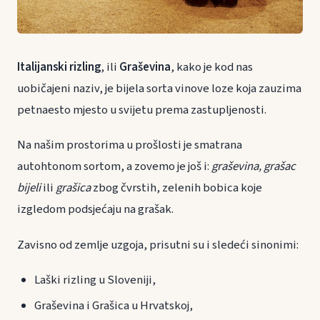
Italijanski rizling
, ili
Graševina
, kako je kod nas
uobičajeni naziv, je bijela sorta vinove loze koja zauzima
petnaesto mjesto u svijetu prema zastupljenosti.
Na našim prostorima u prošlosti je smatrana
autohtonom sortom, a zovemo je još i:
graševina, grašac
bijeli
ili
grašica
zbog čvrstih, zelenih bobica koje
izgledom podsjećaju na grašak.
Zavisno od zemlje uzgoja, prisutni su i sledeći sinonimi:
Laški rizling u Sloveniji,
Graševina i Grašica u Hrvatskoj,