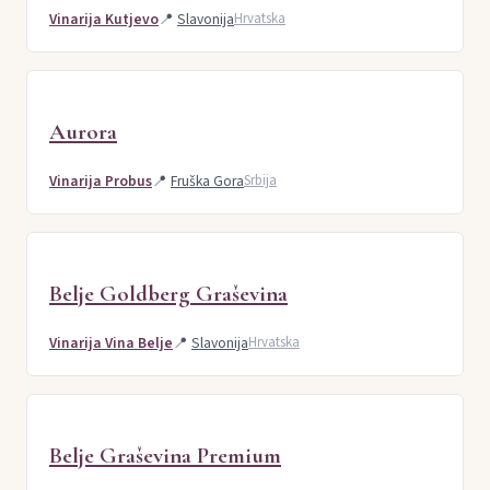
Vinarija Kutjevo
📍
Slavonija
Hrvatska
Aurora
Vinarija Probus
📍
Fruška Gora
Srbija
Belje Goldberg Graševina
Vinarija Vina Belje
📍
Slavonija
Hrvatska
Belje Graševina Premium