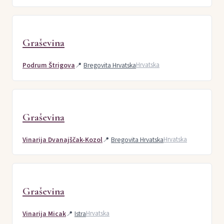
Graševina
Podrum Štrigova
📍
Bregovita Hrvatska
Hrvatska
Graševina
Vinarija Dvanajščak-Kozol
📍
Bregovita Hrvatska
Hrvatska
Graševina
Vinarija Micak
📍
Istra
Hrvatska