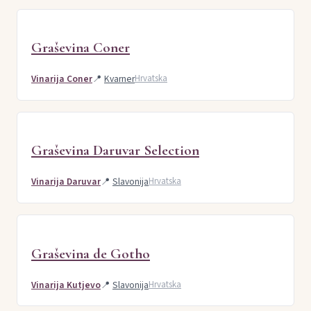
Graševina Coner
Vinarija Coner
📍
Kvarner
Hrvatska
Graševina Daruvar Selection
Vinarija Daruvar
📍
Slavonija
Hrvatska
Graševina de Gotho
Vinarija Kutjevo
📍
Slavonija
Hrvatska