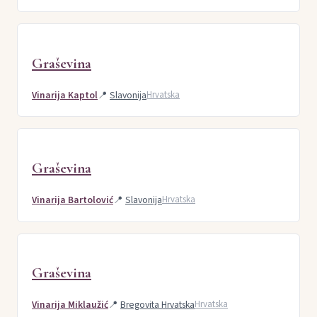
Graševina
Vinarija Kaptol
📍
Slavonija
Hrvatska
Graševina
Vinarija Bartolović
📍
Slavonija
Hrvatska
Graševina
Vinarija Miklaužić
📍
Bregovita Hrvatska
Hrvatska