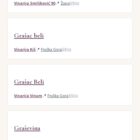
Vinarija Smiljković 90
📍
Župa
Srbija
Grašac beli
Vinarija Kiš
📍
Fruška Gora
Srbija
Grašac Beli
Vinarija Vinum
📍
Fruška Gora
Srbija
Graševina