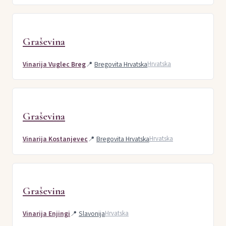
Graševina
Vinarija Vuglec Breg
📍
Bregovita Hrvatska
Hrvatska
Graševina
Vinarija Kostanjevec
📍
Bregovita Hrvatska
Hrvatska
Graševina
Vinarija Enjingi
📍
Slavonija
Hrvatska