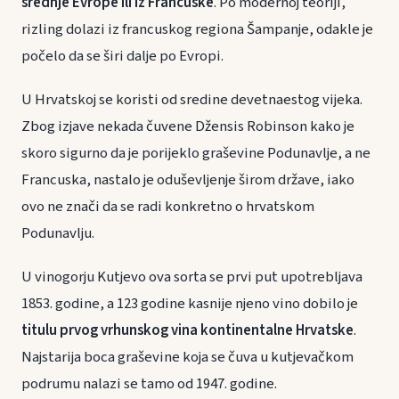
srednje Evrope ili iz Francuske
. Po modernoj teoriji,
rizling dolazi iz francuskog regiona Šampanje, odakle je
počelo da se širi dalje po Evropi.
U Hrvatskoj se koristi od sredine devetnaestog vijeka.
Zbog izjave nekada čuvene Džensis Robinson kako je
skoro sigurno da je porijeklo graševine Podunavlje, a ne
Francuska, nastalo je oduševljenje širom države, iako
ovo ne znači da se radi konkretno o hrvatskom
Podunavlju.
U vinogorju Kutjevo ova sorta se prvi put upotrebljava
1853. godine, a 123 godine kasnije njeno vino dobilo je
titulu prvog vrhunskog vina kontinentalne Hrvatske
.
Najstarija boca graševine koja se čuva u kutjevačkom
podrumu nalazi se tamo od 1947. godine.