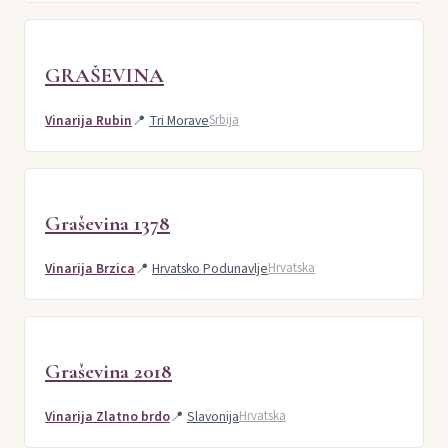
GRAŠEVINA
Vinarija Rubin
📍
Tri Morave
Srbija
Graševina 1378
Vinarija Brzica
📍
Hrvatsko Podunavlje
Hrvatska
Graševina 2018
Vinarija Zlatno brdo
📍
Slavonija
Hrvatska