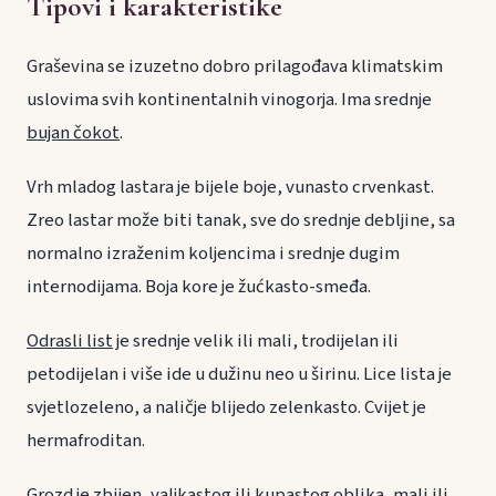
Tipovi i karakteristike
Graševina se izuzetno dobro prilagođava klimatskim
uslovima svih kontinentalnih vinogorja. Ima srednje
bujan čokot
.
Vrh mladog lastara je bijele boje, vunasto crvenkast.
Zreo lastar može biti tanak, sve do srednje debljine, sa
normalno izraženim koljencima i srednje dugim
internodijama. Boja kore je žućkasto-smeđa.
Odrasli list
je srednje velik ili mali, trodijelan ili
petodijelan i više ide u dužinu neo u širinu. Lice lista je
svjetlozeleno, a naličje blijedo zelenkasto. Cvijet je
hermafroditan.
Grozd
je zbijen, valjkastog ili kupastog oblika, mali ili