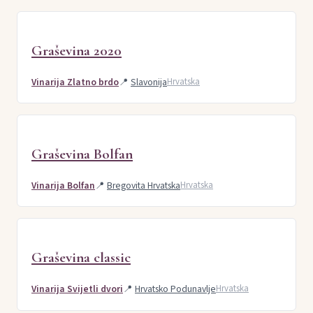
Graševina 2020
Vinarija Zlatno brdo
📍
Slavonija
Hrvatska
Graševina Bolfan
Vinarija Bolfan
📍
Bregovita Hrvatska
Hrvatska
Graševina classic
Vinarija Svijetli dvori
📍
Hrvatsko Podunavlje
Hrvatska