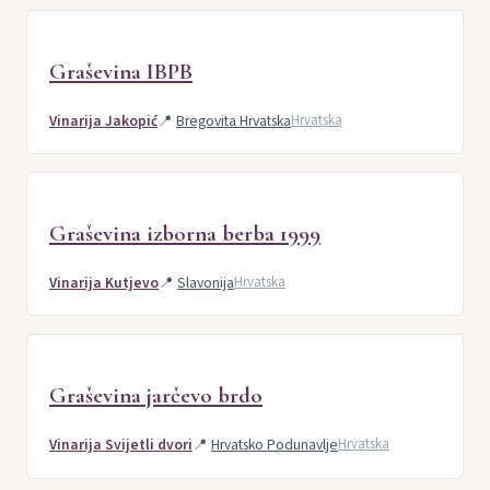
Graševina IBPB
Vinarija Jakopić
📍
Bregovita Hrvatska
Hrvatska
Graševina izborna berba 1999
Vinarija Kutjevo
📍
Slavonija
Hrvatska
Graševina jarčevo brdo
Vinarija Svijetli dvori
📍
Hrvatsko Podunavlje
Hrvatska