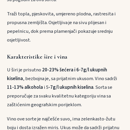
Traži topla, pjeskovita, umjereno plodna, rastresita i
propusna zemljišta. Osjetljiva je na sivu plijesan i
pepelnicu, dok prema plamenjači pokazuje srednju
osjetljivost.
Karakteristike šire i vina
U širi je prisutno
20-23% šećera i 6-7g/l ukupnih
kiselina
, bezbojna je, sa prijatnim ukusom. Vino sadrži
11-13% alkohola
i 5
-7g/l ukupnih kiselina
. Sorta se
preporučuje za svaku kvalitetnu kategoriju vina sa
zaštićenim geografskim porijeklom.
Vino ove sorte je najčešće suvo, ima zelenkasto-žutu
boju i dosta izražen miris. Ukus može da sadrži prijatnu