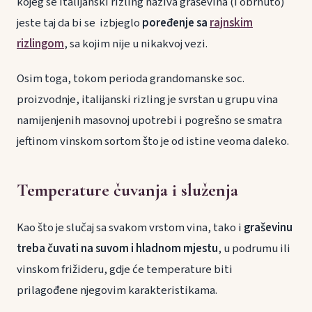
kojeg se italijanski rizling naziva graševina (i obrnuto)
jeste taj da bi se izbjeglo
poređenje sa
rajnskim
rizlingom
, sa kojim nije u nikakvoj vezi.
Osim toga, tokom perioda grandomanske soc.
proizvodnje, italijanski rizling je svrstan u grupu vina
namijenjenih masovnoj upotrebi i pogrešno se smatra
jeftinom vinskom sortom što je od istine veoma daleko.
Temperature čuvanja i služenja
Kao što je slučaj sa svakom vrstom vina, tako i
graševinu
treba čuvati na suvom i hladnom mjestu
, u podrumu ili
vinskom frižideru, gdje će temperature biti
prilagođene njegovim karakteristikama.