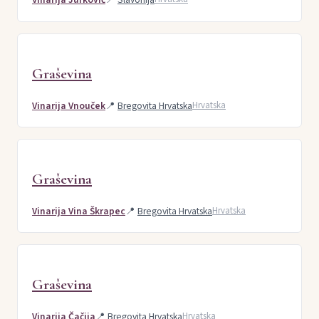
Graševina
Vinarija Vnouček
📍
Bregovita Hrvatska
Hrvatska
Graševina
Vinarija Vina Škrapec
📍
Bregovita Hrvatska
Hrvatska
Graševina
Vinarija Čačija
📍
Bregovita Hrvatska
Hrvatska