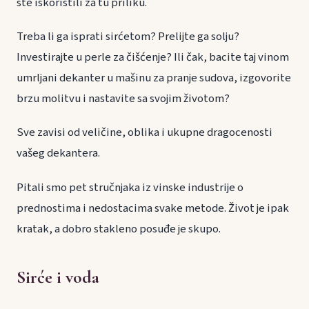
ste iskoristili za tu priliku.
Treba li ga isprati sirćetom? Prelijte ga solju?
Investirajte u perle za čišćenje? Ili čak, bacite taj vinom
umrljani dekanter u mašinu za pranje sudova, izgovorite
brzu molitvu i nastavite sa svojim životom?
Sve zavisi od veličine, oblika i ukupne dragocenosti
vašeg dekantera.
Pitali smo pet stručnjaka iz vinske industrije o
prednostima i nedostacima svake metode. Život je ipak
kratak, a dobro stakleno posuđe je skupo.
Sirće i voda