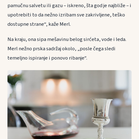
pamučnu salvetu ili gazu – iskreno, šta god je najbliže – i
upotrebiti to da nežno izribam sve zakrivljene, teško
dostupne strane“, kaže Merl.
Na kraju, ona sipa mešavinu belog sirćeta, vode i leda.
Merl nežno prska sadržaj okolo, „posle čega sledi
temeljno ispiranje i ponovo ribanje“.