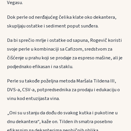
Vegasu.
Dok perle od nerđajućeg čelika klate oko dekantera,
skupljaju ostatke i sediment poput sunđera.
Da bi sprečio mrlje i ostatke od sapuna, Rogevič koristi
svoje perle u kombinaciji sa Cafizom, sredstvom za
čišćenje u prahu koji se prodaje za espreso mašine, ali je
podjednako efikasan i na staklu.
Perle su takođe poželjna metoda Maršala Tildena III,
DVS-a, CSV-a, potpredsednika za prodaju i edukaciju o
vinu kod entuzijasta vina.
„Oni su u stanju da dođu do svakog kutka i pukotine u
dnu dekantera“, kaže on. Tilden ih smatra posebno
efikasnim na dekanterima neobičnih oblika.