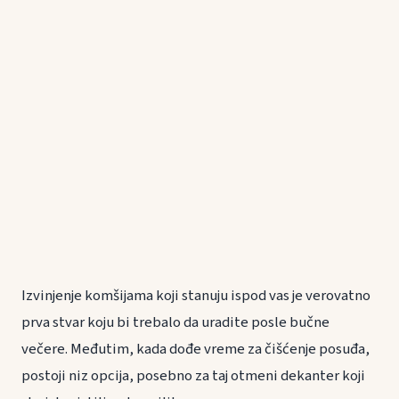
Izvinjenje komšijama koji stanuju ispod vas je verovatno
prva stvar koju bi trebalo da uradite posle bučne
večere. Međutim, kada dođe vreme za čišćenje posuđa,
postoji niz opcija, posebno za taj otmeni dekanter koji