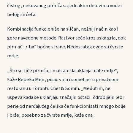
čistog, nekuvanog pirinča sa jednakim delovima vode i
belog sirćeta.
Kombinacija funkcioniše na sličan, nežniji način kao i
gore navedene metode. Rastvor teče kroz uska grla, dok
pirinač „riba“ bočne strane. Nedostatak ovde su čvrste
mrlje.
„Što se tiče pirinča, smatram da uklanja male mrlje“,
kaže Rebeka Meir, pisac vina i somelijer u privatnom
restoranu u Torontu Chef & Somm. „Međutim, ne
uspeva kada se uklanjaju značajni ostaci. Zdrobljeni led i
perle od nerđajućeg čelika će funkcionisati mnogo bolje
i brže, posebno za čvrste mrlje, kaže ona.