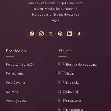
Vino.ba - Vaš vodič u svijet vina! Portal
o vinu i vinskoj kulturi Bosne i
Hercegovine, Srbije, Hrvatske i
regije.
Pregledajte
Vinarije
Po sortama grožđa
🇧🇦 Bosna i Hercegovina
Po regijama
🇷🇸 Srbija
Po državama
🇭🇷 Hrvatska
Sva vina
🇸🇮 Slovenija
Pretraga vina
🇲🇪 Crna Gora
🇲🇰 Makedonija