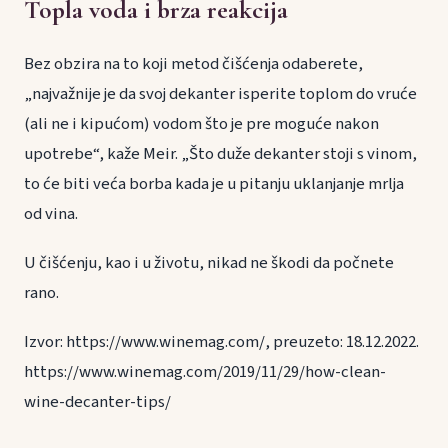
Topla voda i brza reakcija
Bez obzira na to koji metod čišćenja odaberete,
„najvažnije je da svoj dekanter isperite toplom do vruće
(ali ne i kipućom) vodom što je pre moguće nakon
upotrebe“, kaže Meir. „Što duže dekanter stoji s vinom,
to će biti veća borba kada je u pitanju uklanjanje mrlja
od vina.
U čišćenju, kao i u životu, nikad ne škodi da počnete
rano.
Izvor: https://www.winemag.com/, preuzeto: 18.12.2022.
https://www.winemag.com/2019/11/29/how-clean-
wine-decanter-tips/