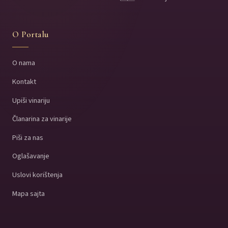
O Portalu
O nama
Kontakt
Upiši vinariju
Članarina za vinarije
Piši za nas
Oglašavanje
Uslovi korištenja
Mapa sajta