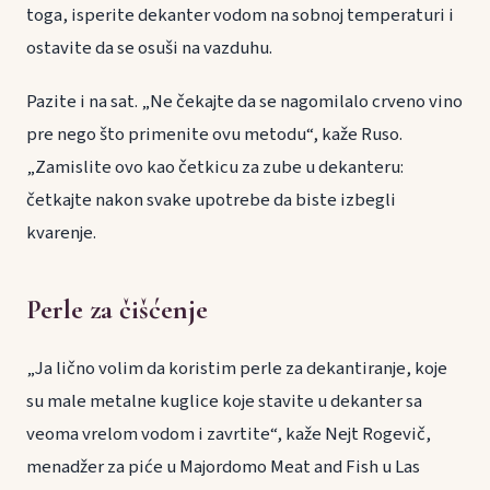
toga, isperite dekanter vodom na sobnoj temperaturi i
ostavite da se osuši na vazduhu.
Pazite i na sat. „Ne čekajte da se nagomilalo crveno vino
pre nego što primenite ovu metodu“, kaže Ruso.
„Zamislite ovo kao četkicu za zube u dekanteru:
četkajte nakon svake upotrebe da biste izbegli
kvarenje.
Perle za čišćenje
„Ja lično volim da koristim perle za dekantiranje, koje
su male metalne kuglice koje stavite u dekanter sa
veoma vrelom vodom i zavrtite“, kaže Nejt Rogevič,
menadžer za piće u Majordomo Meat and Fish u Las