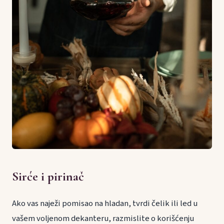
Sirće i pirinač
Ako vas naježi pomisao na hladan, tvrdi čelik ili led u
vašem voljenom dekanteru, razmislite o korišćenju