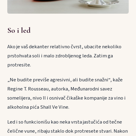
So i led
Ako je vaš dekanter relativno čvrst, ubacite nekoliko
prstohvata soli i malo zdrobljenog leda. Zatim ga
protresite.
„Ne budite previše agresivni, ali budite snažni“, kaže
Regine T. Rousseau, autorka, Međunarodni savez
somelijera, nivo II i osnivač čikaške kompanije za vino i
alkoholna pića Shall Ve Vine.
Led i so funkcionišu kao neka vrsta jastučića od tečne
čelične vune, ribaju staklo dok protresete stvari. Nakon