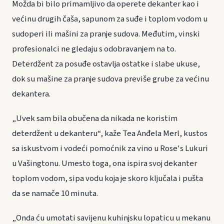
Možda bi bilo primamljivo da operete dekanter kao i
većinu drugih čaša, sapunom za suđe i toplom vodom u
sudoperi ili mašini za pranje sudova. Međutim, vinski
profesionalci ne gledaju s odobravanjem na to.
Deterdžent za posuđe ostavlja ostatke i slabe ukuse,
dok su mašine za pranje sudova previše grube za većinu
dekantera.
„Uvek sam bila obučena da nikada ne koristim
deterdžent u dekanteru“, kaže Tea Anđela Merl, kustos
sa iskustvom i vodeći pomoćnik za vino u Rose's Lukuri
u Vašingtonu. Umesto toga, ona ispira svoj dekanter
toplom vodom, sipa vodu koja je skoro ključala i pušta
da se namače 10 minuta.
„Onda ću umotati savijenu kuhinjsku lopaticu u mekanu