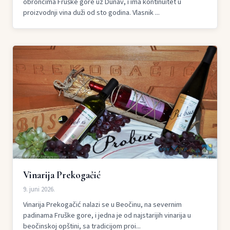
obroncima Fruške gore uz Dunav, i ima kontinuitet u
proizvodnji vina duži od sto godina. Vlasnik ...
Vinarija Prekogačić
9. juni 2026.
Vinarija Prekogačić nalazi se u Beočinu, na severnim
padinama Fruške gore, i jedna je od najstarijih vinarija u
beočinskoj opštini, sa tradicijom proi...