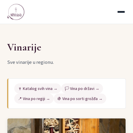
Vinarije
Sve vinarije u regionu.
🍷 Katalog svih vina →
🏳️ Vina po državi →
📍 Vina po regiji →
🍇 Vina po sorti grožđa →