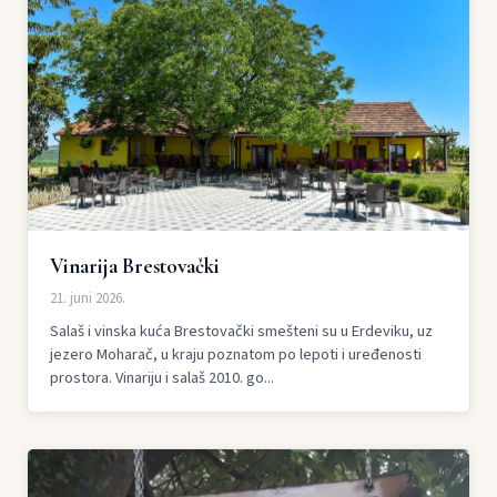
Vinarija Brestovački
21. juni 2026.
Salaš i vinska kuća Brestovački smešteni su u Erdeviku, uz
jezero Moharač, u kraju poznatom po lepoti i uređenosti
prostora. Vinariju i salaš 2010. go...