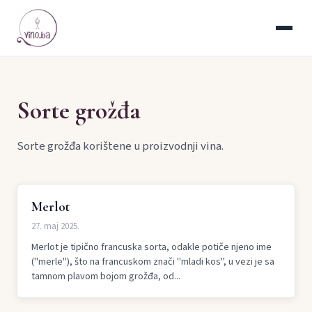
Sorte grožđa
Sorte grožđa korištene u proizvodnji vina.
Merlot
27. maj 2025.
Merlot je tipično francuska sorta, odakle potiče njeno ime
("merle"), što na francuskom znači "mladi kos", u vezi je sa
tamnom plavom bojom grožđa, od...