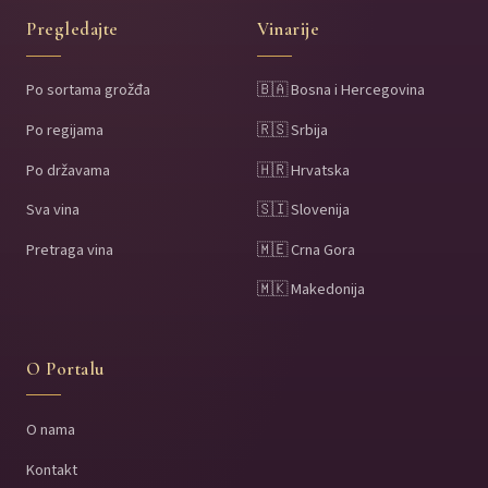
Pregledajte
Vinarije
Po sortama grožđa
🇧🇦 Bosna i Hercegovina
Po regijama
🇷🇸 Srbija
Po državama
🇭🇷 Hrvatska
Sva vina
🇸🇮 Slovenija
Pretraga vina
🇲🇪 Crna Gora
🇲🇰 Makedonija
O Portalu
O nama
Kontakt