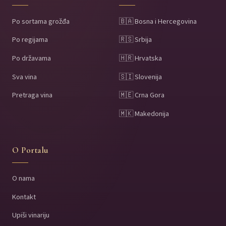
Po sortama grožđa
🇧🇦 Bosna i Hercegovina
Po regijama
🇷🇸 Srbija
Po državama
🇭🇷 Hrvatska
Sva vina
🇸🇮 Slovenija
Pretraga vina
🇲🇪 Crna Gora
🇲🇰 Makedonija
O Portalu
O nama
Kontakt
Upiši vinariju