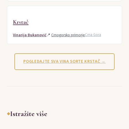
Krstač
Vinarija Đukanović
📍
Crnogorsko primorje
Crna Gora
POGLEDAJTE SVA VINA SORTE KRSTAČ →
Istražite više
◆