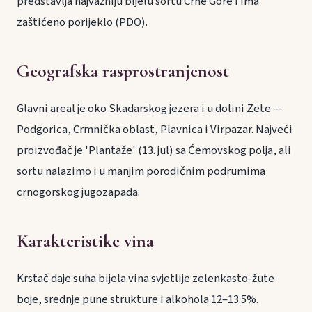
predstavlja najvažniju bijelu sortu Crne Gore i ima
zaštićeno porijeklo (PDO).
Geografska rasprostranjenost
Glavni areal je oko Skadarskog jezera i u dolini Zete —
Podgorica, Crmnička oblast, Plavnica i Virpazar. Najveći
proizvođač je 'Plantaže' (13. jul) sa Ćemovskog polja, ali
sortu nalazimo i u manjim porodičnim podrumima
crnogorskog jugozapada.
Karakteristike vina
Krstač daje suha bijela vina svjetlije zelenkasto-žute
boje, srednje pune strukture i alkohola 12–13.5%.