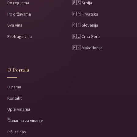
Po regijama
🇷🇸 Srbija
Po državama
🇭🇷 Hrvatska
Sva vina
🇸🇮 Slovenija
Pretraga vina
🇲🇪 Crna Gora
🇲🇰 Makedonija
O Portalu
O nama
Kontakt
Upiši vinariju
Članarina za vinarije
Piši za nas