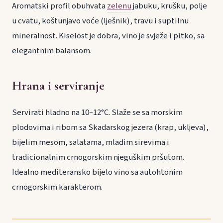
Aromatski profil obuhvata
zelenu
jabuku, krušku, polje
u cvatu, koštunjavo voće (lješnik), travu i suptilnu
mineralnost. Kiselost je dobra, vino je svježe i pitko, sa
elegantnim balansom.
Hrana i serviranje
Servirati hladno na 10–12°C. Slaže se sa morskim
plodovima i ribom sa Skadarskog jezera (krap, ukljeva),
bijelim mesom, salatama, mladim sirevima i
tradicionalnim crnogorskim njeguškim pršutom.
Idealno mediteransko bijelo vino sa autohtonim
crnogorskim karakterom.