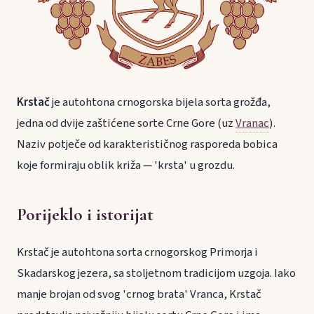
Krstač
je autohtona crnogorska bijela sorta grožđa,
jedna od dvije zaštićene sorte Crne Gore (uz
Vranac
).
Naziv potječe od karakterističnog rasporeda bobica
koje formiraju oblik križa — 'krsta' u grozdu.
Porijeklo i istorijat
Krstač je autohtona sorta crnogorskog Primorja i
Skadarskog jezera, sa stoljetnom tradicijom uzgoja. Iako
manje brojan od svog 'crnog brata' Vranca, Krstač