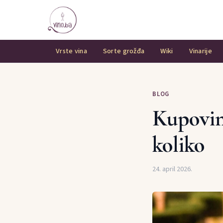
Vrste vina
Sorte grožđa
Wiki
Vinarije
BLOG
Kupovina
koliko
24. april 2026.