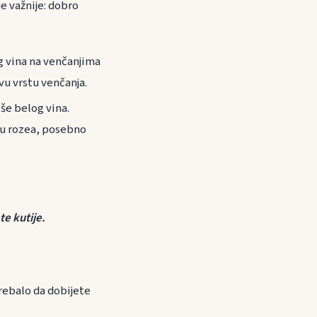
e važnije: dobro
og vina na venčanjima
vu vrstu venčanja.
iše belog vina.
nju rozea, posebno
e kutije.
trebalo da dobijete