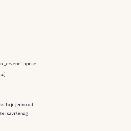
ao „crvene“ opcije
o.)
e. To je jedno od
abir savršenog