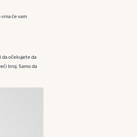
o vina će vam
bi da očekujete da
veći broj. Samo da