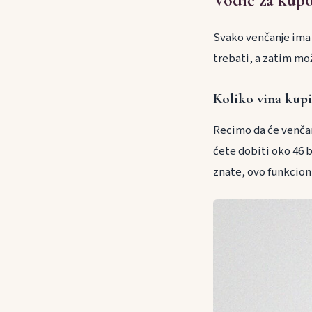
Svako venčanje ima b
trebati, a zatim mož
Koliko vina kupi
Recimo da će venčanj
ćete dobiti oko 46 b
znate, ovo funkcioni