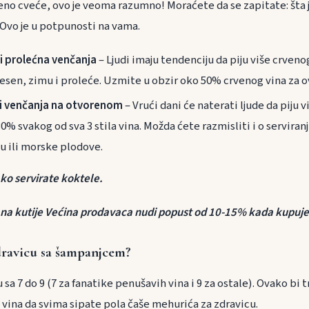
o cveće, ovo je veoma razumno! Moraćete da se zapitate: šta j
 Ovo je u potpunosti na vama.
i prolećna venčanja
– Ljudi imaju tendenciju da piju više crven
esen, zimu i proleće. Uzmite u obzir oko 50% crvenog vina za o
 i venčanja na otvorenom
– Vrući dani će naterati ljude da piju v
0% svakog od sva 3 stila vina. Možda ćete razmisliti i o servira
bu ili morske plodove.
o servirate koktele.
 na kutije Većina prodavaca nudi popust od 10-15% kada kupujet
dravicu sa šampanjcem?
u sa 7 do 9 (7 za fanatike penušavih vina i 9 za ostale). Ovako bi 
vina da svima sipate pola čaše mehurića za zdravicu.