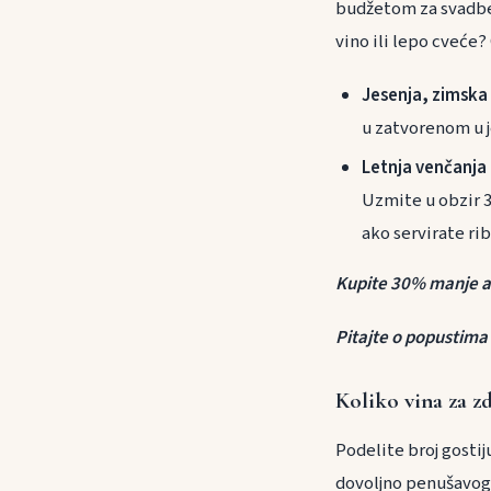
budžetom za svadben
vino ili lepo cveće?
Jesenja, zimska 
u zatvorenom u j
Letnja venčanja
Uzmite u obzir 3
ako servirate ri
Kupite 30% manje ak
Pitajte o popustima
Koliko vina za z
Podelite broj gostij
dovoljno penušavog 