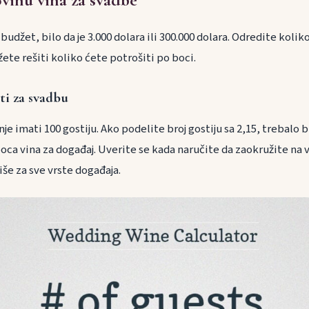
udžet, bilo da je 3.000 dolara ili 300.000 dolara. Odredite kolik
ete rešiti koliko ćete potrošiti po boci.
ti za svadbu
e imati 100 gostiju. Ako podelite broj gostiju sa 2,15, trebalo 
oca vina za događaj. Uverite se kada naručite da zaokružite na 
še za sve vrste događaja.