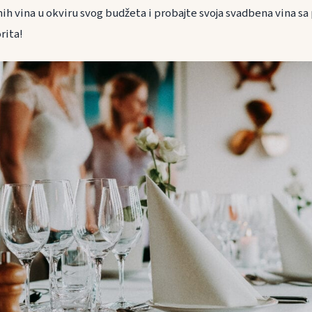
ih vina u okviru svog budžeta i probajte svoja svadbena vina sa 
rita!