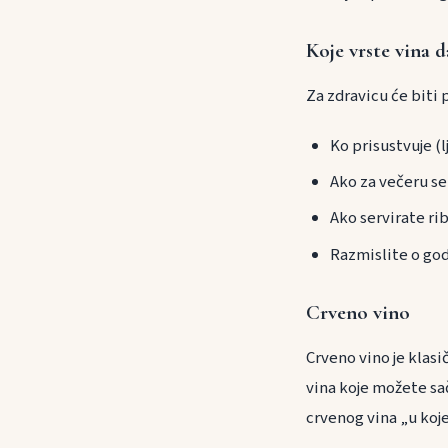
Koje vrste vina 
Za zdravicu će biti 
Ko prisustvuje (lj
Ako za večeru s
Ako servirate ri
Razmislite o god
Crveno vino
Crveno vino je klasi
vina koje možete sa
crvenog vina „u koj