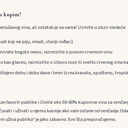
da kupim?
penušavog vina, ali ostatak je na vama! Uzmite u obzir sledeće:
udi koji ne piju, mladi, stariji rođaci)
ervirate bogato meso, razmislite o punom crvenom vinu
bu kao glavnu, razmislite o izboru roze ili svetlo crvenog vina k
išnjem dobu i dobu dana i temi (crna kravata, opušteno, tropsk
čan favorit publike i činiće oko 50-60% kupovine vina za venčanj
čuvati i uživati u njemu kasnije ako vam ostane od venčanja. Od
em uživa publika“ je jako zabavno. Evo šta preporučujemo.