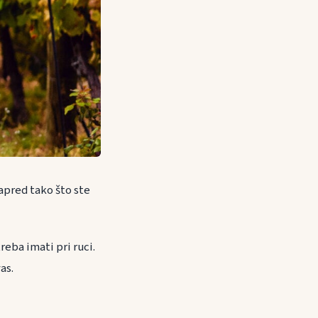
apred tako što ste
reba imati pri ruci.
as.