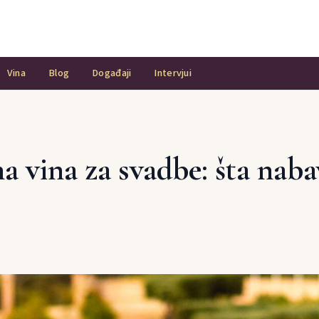
Vina
Blog
Događaji
Intervjui
 vina za svadbe: šta nabav