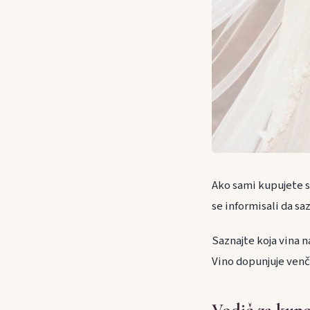
Ako sami kupujete s
se informisali da sa
Saznajte koja vina n
Vino dopunjuje venča
Vodič za kupo