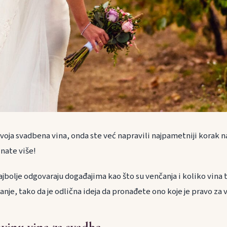
voja svadbena vina, onda ste već napravili najpametniji korak n
znate više!
ajbolje odgovaraju događajima kao što su venčanja i koliko vina t
nje, tako da je odlična ideja da pronađete ono koje je pravo za v
vinu vina za svadbe