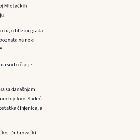
roj Mletačkih
ju.
ritu, u blizini grada
 poznata na neki
".
a sortu čije je
na sa današnjom
ijom bijelom. Sudeći
statka činjenica, a
ačkoj. Dubrovački