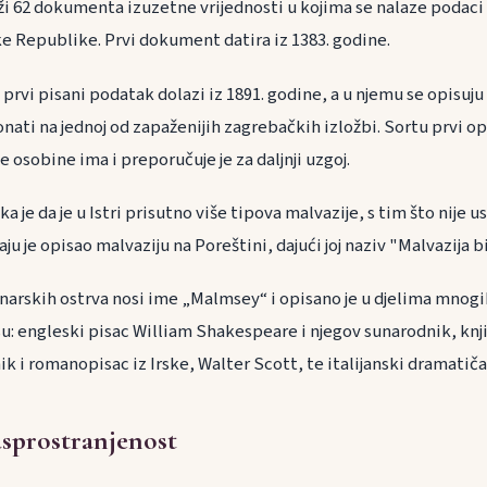
i 62 dokumenta izuzetne vrijednosti u kojima se nalaze podaci o
 Republike. Prvi dokument datira iz 1383. godine.
i prvi pisani podatak dolazi iz 1891. godine, a u njemu se opisuju 
ati na jednoj od zapaženijih zagrebačkih izložbi. Sortu prvi opi
e osobine ima i preporučuje je za daljnji uzgoj.
 je da je u Istri prisutno više tipova malvazije, s tim što nije u
ju je opisao malvaziju na Poreštini, dajući joj naziv "Malvazija bi
anarskih ostrva nosi ime „Malmsey“ i opisano je u djelima mnog
su: engleski pisac William Shakespeare i njegov sunarodnik, knj
k i romanopisac iz Irske, Walter Scott, te italijanski dramatiča
sprostranjenost