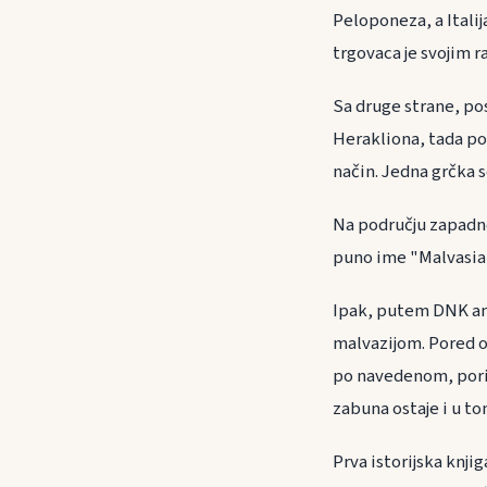
Peloponeza, a Itali
trgovaca je svojim 
Sa druge strane, pos
Herakliona, tada po
način. Jedna grčka 
Na području zapadno
puno ime "Malvasia B
Ipak, putem DNK an
malvazijom. Pored ov
po navedenom, porij
zabuna ostaje i u to
Prva istorijska knji