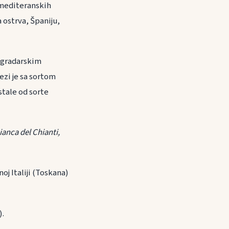
 mediteranskih
a ostrva, Španiju,
nogradarskim
ezi je sa sortom
stale od sorte
ianca del Chianti,
oj Italiji (Toskana)
).