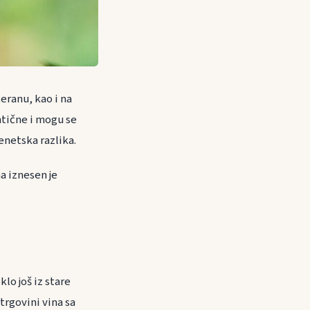
teranu, kao i na
ntične i mogu se
genetska razlika.
a iznesen je
lo još iz stare
trgovini vina sa