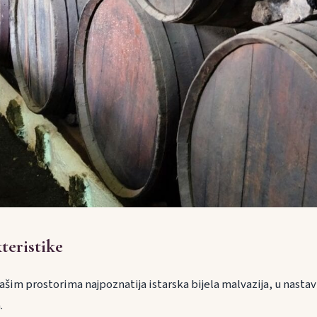
teristike
ašim prostorima najpoznatija istarska bijela malvazija, u nastavk
.