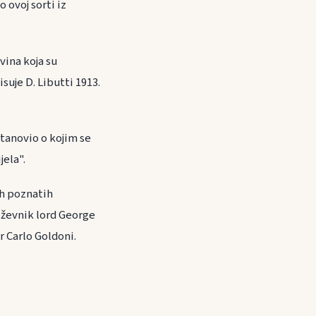
 ovoj sorti iz
vina koja su
suje D. Libutti 1913.
stanovio o kojim se
jela".
ih poznatih
iževnik lord George
r Carlo Goldoni.