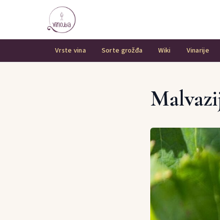
Vrste vina
Sorte grožđa
Wiki
Vinarije
Malvazi