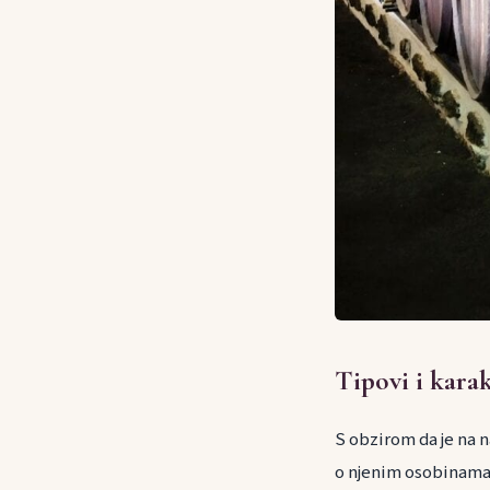
Tipovi i karak
S obzirom da je na n
o njenim osobinama