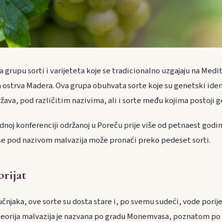
a grupu sorti i varijeteta koje se tradicionalno uzgajaju na Medi
 ostrva Madera. Ova grupa obuhvata sorte koje su genetski ide
 država, pod različitim nazivima, ali i sorte među kojima postoji 
noj konferenciji održanoj u Poreču prije više od petnaest godin
e pod nazivom malvazija može pronaći preko pedeset sorti.
orijat
čnjaka, ove sorte su dosta stare i, po svemu sudeći, vode porijek
 teorija malvazija je nazvana po gradu Monemvasa, poznatom po 