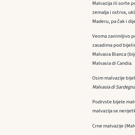
Malvazija ili sorte
zemalja i ostrva, ukl
Maderu, pa čak i dij
Veoma zanimljivo pod
zasadima pod bijeli
Malvasia Bianca (bi
Malvasia di Candia.
Osim malvazije bijel
Malvasia di Sardegna,
Podrvste bijele malv
malvazija se nerijet
Crne malvazije (Malv