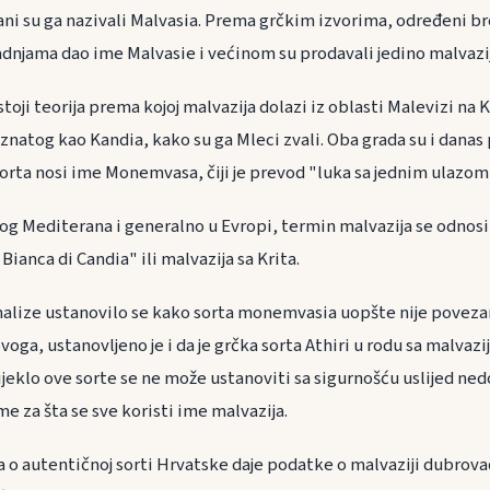
jani su ga nazivali Malvasia. Prema grčkim izvorima, određeni b
radnjama dao ime Malvasie i većinom su prodavali jedino malvazi
toji teorija prema kojoj malvazija dolazi iz oblasti Malevizi na K
znatog kao Kandia, kako su ga Mleci zvali. Oba grada su i danas
sorta nosi ime Monemvasa, čiji je prevod "luka sa jednim ulazom
g Mediterana i generalno u Evropi, termin malvazija se odnosi n
ianca di Candia" ili malvazija sa Krita.
alize ustanovilo se kako sorta monemvasia uopšte nije poveza
oga, ustanovljeno je i da je grčka sorta Athiri u rodu sa malvaz
eklo ove sorte se ne može ustanoviti sa sigurnošću uslijed nedo
me za šta se sve koristi ime malvazija.
ga o autentičnoj sorti Hrvatske daje podatke o malvaziji dubrov