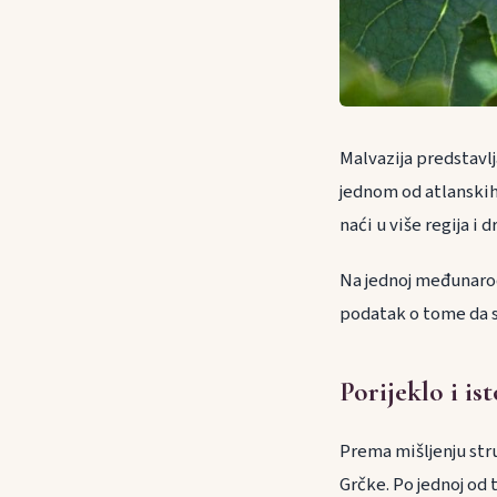
Malvazija predstavlj
jednom od atlanskih
naći u više regija i
Na jednoj međunarod
podatak o tome da s
Porijeklo i ist
Prema mišljenju stru
Grčke. Po jednoj od