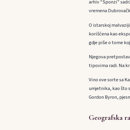
arhiv "Sponzi" sadrž
vremena Dubrovačke
O istarskoj malvazij
korišćena kao ekspon
gdje piše o tome koj
Njegova pretpostavka
tipovima radi. Na kra
Vino ove sorte sa K
umjetnika, kao što 
Gordon Byron, pjesni
Geografska ra