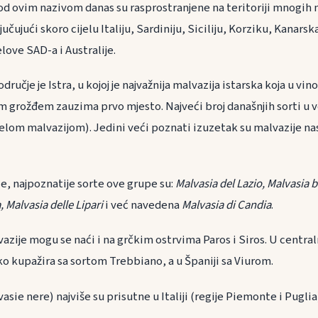
 pod ovim nazivom danas su rasprostranjene na teritoriji mnogih
jučujući skoro cijelu Italiju, Sardiniju, Siciliju, Korziku, Kanarsk
elove SAD-a i Australije.
ručje je Istra, u kojoj je najvažnija malvazija istarska koja u vi
m grožđem zauzima prvo mjesto. Najveći broj današnjih sorti u v
jelom malvazijom). Jedini veći poznati izuzetak su malvazije na
e, najpoznatije sorte ove grupe su:
Malvasia del Lazio, Malvasia b
 Malvasia delle Lipari
i već navedena
Malvasia di Candia
.
azije mogu se naći i na grčkim ostrvima Paros i Siros. U centraln
ko kupažira sa sortom Trebbiano, a u Španiji sa Viurom.
asie nere) najviše su prisutne u Italiji (regije Piemonte i Puglia