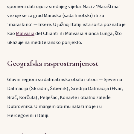
spomeni datiraju iz srednjeg vijeka. Naziv 'Maraština'
vezuje se za grad Maraska (sada Imotski) ili za
'maraskino' — likere. U južnoj Italiji ista sorta poznata je
kao
Malvasia
del Chianti ili Malvasia Bianca Lunga, što
ukazuje na mediteransko porijeklo.
Geografska rasprostranjenost
Glavni regioni su dalmatinska obala i otoci — Sjeverna
Dalmacija (Skradin, Šibenik), Srednja Dalmacija (Hvar,
Brač, Korčula), Pelješac, Konavle i obalno zaleđe
Dubrovnika. U manjem obimu nalazimo je i u
Hercegovini i Italiji.