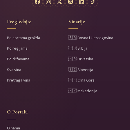
Pregledajte
Vinarije
Po sortama grožđa
🇧🇦 Bosna i Hercegovina
Po regijama
🇷🇸 Srbija
Po državama
🇭🇷 Hrvatska
Sva vina
🇸🇮 Slovenija
Pretraga vina
🇲🇪 Crna Gora
🇲🇰 Makedonija
O Portalu
O nama