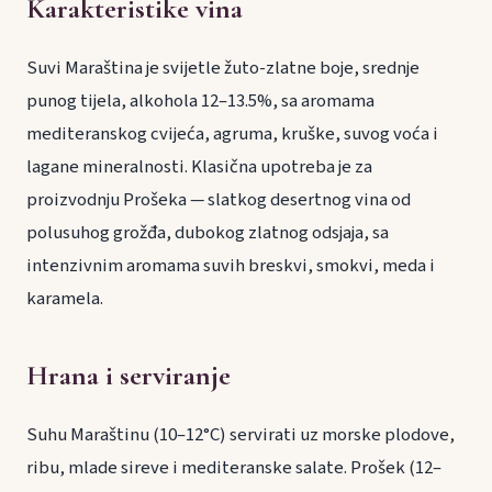
Karakteristike vina
Suvi Maraština je svijetle žuto-zlatne boje, srednje
punog tijela, alkohola 12–13.5%, sa aromama
mediteranskog cvijeća, agruma, kruške, suvog voća i
lagane mineralnosti. Klasična upotreba je za
proizvodnju Prošeka — slatkog desertnog vina od
polusuhog grožđa, dubokog zlatnog odsjaja, sa
intenzivnim aromama suvih breskvi, smokvi, meda i
karamela.
Hrana i serviranje
Suhu Maraštinu (10–12°C) servirati uz morske plodove,
ribu, mlade sireve i mediteranske salate. Prošek (12–