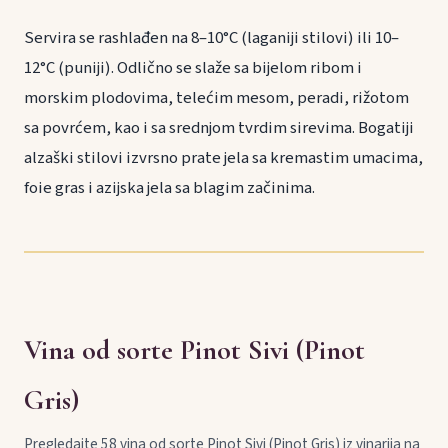
Servira se rashlađen na 8–10°C (laganiji stilovi) ili 10–
12°C (puniji). Odlično se slaže sa bijelom ribom i
morskim plodovima, telećim mesom, peradi, rižotom
sa povrćem, kao i sa srednjom tvrdim sirevima. Bogatiji
alzaški stilovi izvrsno prate jela sa kremastim umacima,
foie gras i azijska jela sa blagim začinima.
Vina od sorte Pinot Sivi (Pinot
Gris)
Pregledajte 58 vina od sorte Pinot Sivi (Pinot Gris) iz vinarija na