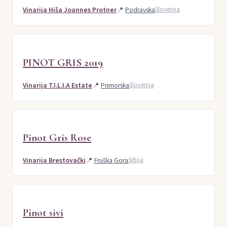
Vinarija Hiša Joannes Protner
📍
Podravska
Slovenija
PINOT GRIS 2019
Vinarija T.I.L.I.A Estate
📍
Primorska
Slovenija
Pinot Gris Rose
Vinarija Brestovački
📍
Fruška Gora
Srbija
Pinot sivi