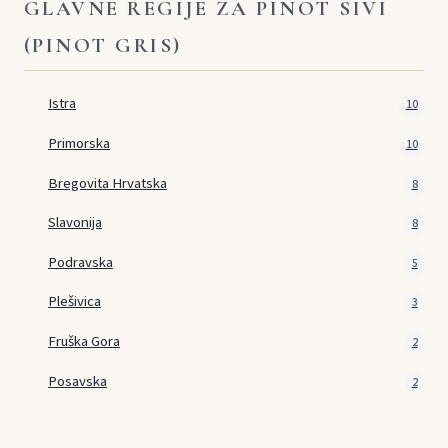
GLAVNE REGIJE ZA PINOT SIVI
(PINOT GRIS)
Istra
10
Primorska
10
Bregovita Hrvatska
8
Slavonija
8
Podravska
5
Plešivica
3
Fruška Gora
2
Posavska
2