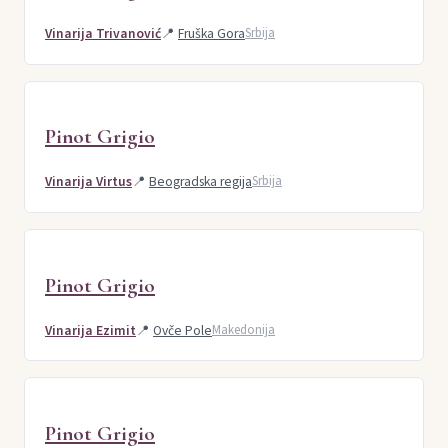
Vinarija Trivanović
📍
Fruška Gora
Srbija
Pinot Grigio
Vinarija Virtus
📍
Beogradska regija
Srbija
Pinot Grigio
Vinarija Ezimit
📍
Ovče Pole
Makedonija
Pinot Grigio