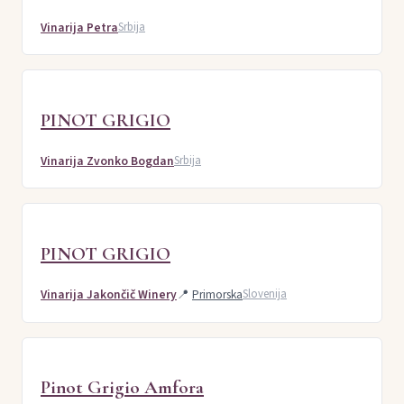
Vinarija Petra
Srbija
PINOT GRIGIO
Vinarija Zvonko Bogdan
Srbija
PINOT GRIGIO
Vinarija Jakončič Winery
📍
Primorska
Slovenija
Pinot Grigio Amfora