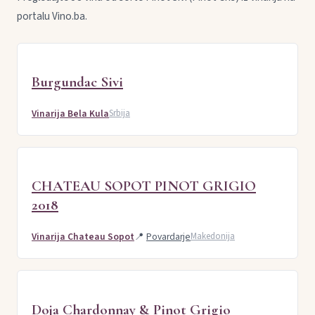
portalu Vino.ba.
Burgundac Sivi
Vinarija Bela Kula
Srbija
CHATEAU SOPOT PINOT GRIGIO
2018
Vinarija Chateau Sopot
📍
Povardarje
Makedonija
Doja Chardonnay & Pinot Grigio