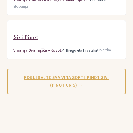
Slovenija
Sivi Pinot
Vinarija Dvanajščak-Kozol
📍
Bregovita Hrvatska
Hrvatska
POGLEDAJTE SVA VINA SORTE PINOT SIVI
(PINOT GRIS) →