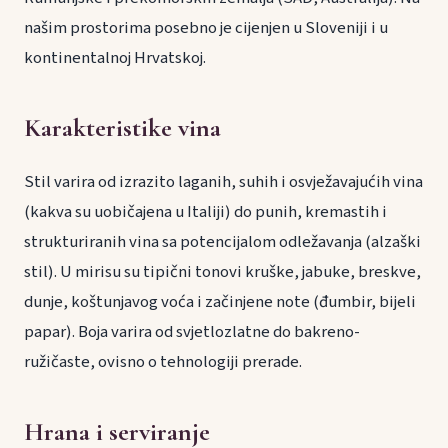
našim prostorima posebno je cijenjen u Sloveniji i u
kontinentalnoj Hrvatskoj.
Karakteristike vina
Stil varira od izrazito laganih, suhih i osvježavajućih vina
(kakva su uobičajena u Italiji) do punih, kremastih i
strukturiranih vina sa potencijalom odležavanja (alzaški
stil). U mirisu su tipični tonovi kruške, jabuke, breskve,
dunje, koštunjavog voća i začinjene note (đumbir, bijeli
papar). Boja varira od svjetlozlatne do bakreno-
ružičaste, ovisno o tehnologiji prerade.
Hrana i serviranje