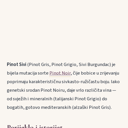
Pinot Sivi
(Pinot Gris, Pinot Grigio, Sivi Burgundac) je
bijela mutacija sorte
Pinot Noir
, čije bobice u zrijevanju
poprimaju karakterističnu sivkasto-ružičastu boju. Iako
genetski srodan Pinot Noiru, daje vrlo različita vina —
od svježih i mineralnih (talijanski Pinot Grigio) do
bogatih, gotovo mediteranskih (alzaški Pinot Gris).
Porijeklo i istorijat