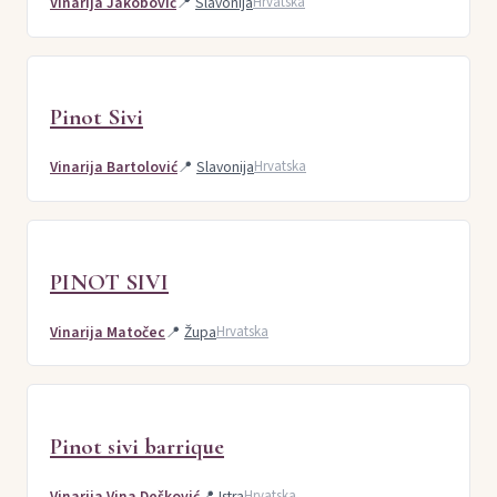
Vinarija Jakobović
📍
Slavonija
Hrvatska
Pinot Sivi
Vinarija Bartolović
📍
Slavonija
Hrvatska
PINOT SIVI
Vinarija Matočec
📍
Župa
Hrvatska
Pinot sivi barrique
Vinarija Vina Dešković
📍
Istra
Hrvatska