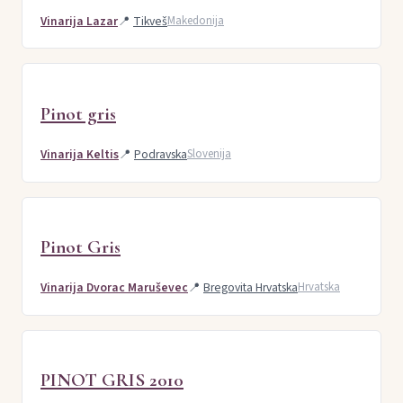
Vinarija Lazar
📍
Tikveš
Makedonija
Pinot gris
Vinarija Keltis
📍
Podravska
Slovenija
Pinot Gris
Vinarija Dvorac Maruševec
📍
Bregovita Hrvatska
Hrvatska
PINOT GRIS 2010