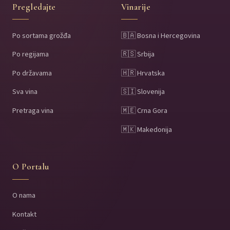
Pregledajte
Vinarije
Po sortama grožđa
🇧🇦 Bosna i Hercegovina
Po regijama
🇷🇸 Srbija
Po državama
🇭🇷 Hrvatska
Sva vina
🇸🇮 Slovenija
Pretraga vina
🇲🇪 Crna Gora
🇲🇰 Makedonija
O Portalu
O nama
Kontakt