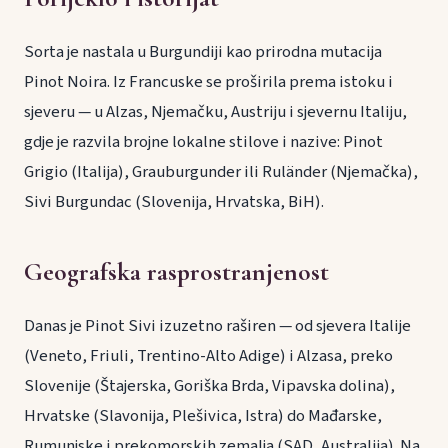
Sorta je nastala u Burgundiji kao prirodna mutacija
Pinot Noira. Iz Francuske se proširila prema istoku i
sjeveru — u Alzas, Njemačku, Austriju i sjevernu Italiju,
gdje je razvila brojne lokalne stilove i nazive: Pinot
Grigio (Italija), Grauburgunder ili Ruländer (Njemačka),
Sivi Burgundac (Slovenija, Hrvatska, BiH).
Geografska rasprostranjenost
Danas je Pinot Sivi izuzetno raširen — od sjevera Italije
(Veneto, Friuli, Trentino-Alto Adige) i Alzasa, preko
Slovenije (Štajerska, Goriška Brda, Vipavska dolina),
Hrvatske (Slavonija, Plešivica, Istra) do Mađarske,
Rumunjske i prekomorskih zemalja (SAD, Australija). Na