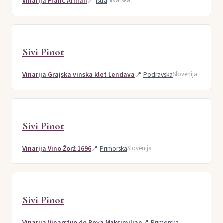
Vinarija Franc Arman
📍
Istra
Hrvatska
Sivi Pinot
Vinarija Grajska vinska klet Lendava
📍
Podravska
Slovenija
Sivi Pinot
Vinarija Vino Žorž 1696
📍
Primorska
Slovenija
Sivi Pinot
Vinarija Vinarstvo de Reya Maksimiljan
📍
Primorska