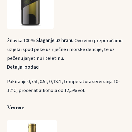
Žilavka 100 %
Slaganje uz hranu
Ovo vino preporučamo
uz jela ispod peke uz riječne i morske delicije, te uz
pečenu janjetinu i teletinu.
Detaljni podaci
Pakiranje 0,75l, 0.5l, 0,187l, temperatura serviranja 10-
12°C, procenat alkohola od 12,5% vol.
Vranac