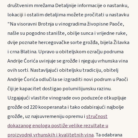
društvenim mrežama Detaljnije informacije o nastanku,
lokaciji i ostalim detaljima možete pročitati u nastavku
"Na visoravni Brotnja u vinogradima živopisne Paoče,
našle su pogodno stanište, obilje sunca i vrijedne ruke,
dvije poznate hercegovačke sorte grožđa, bijela Žilavka
i crna Blatina. Upravo u obiteljskom ozračju podruma
Andrije Ćorića uvinjuje se grožđe i njeguju vrhunska vina
ovih sorti. Nastavljajući obiteljsku tradiciju, obitelj
Andrije Ćorića odlučila se izgraditi novi podrum u Paoči
čiji je kapacitet dostigao polumilijunsku razinu.
Uzgajajući vlastite vinograde ovo poduzeće otkupljuje
grožđe od 220 kooperanata i tako odabirajući najbolje
grožđe, uz najsuvremeniju opremu i
stručnost
dokazanog enologa postiže velike rezultate u
proizvodnji vrhunskih i kvalitetnih vina
. Ta odabrana