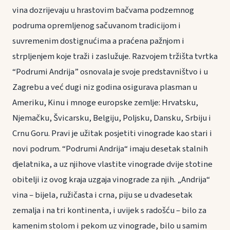
vina dozrijevaju u hrastovim bačvama podzemnog
podruma opremljenog sačuvanom tradicijom i
suvremenim dostignućima a praćena pažnjom i
strpljenjem koje traži i zaslužuje. Razvojem tržišta tvrtka
“Podrumi Andrija” osnovala je svoje predstavništvo i u
Zagrebu a već dugi niz godina osigurava plasman u
Ameriku, Kinu i mnoge europske zemlje: Hrvatsku,
Njemačku, Švicarsku, Belgiju, Poljsku, Dansku, Srbiju i
Crnu Goru. Pravi je užitak posjetiti vinograde kao stari i
novi podrum. “Podrumi Andrija“ imaju desetak stalnih
djelatnika, a uz njihove vlastite vinograde dvije stotine
obitelji iz ovog kraja uzgaja vinograde za njih. „Andrija“
vina – bijela, ružičasta i crna, piju se u dvadesetak
zemalja i na tri kontinenta, i uvijek s radošću – bilo za
kamenim stolom i pekom uz vinograde, bilo u samim