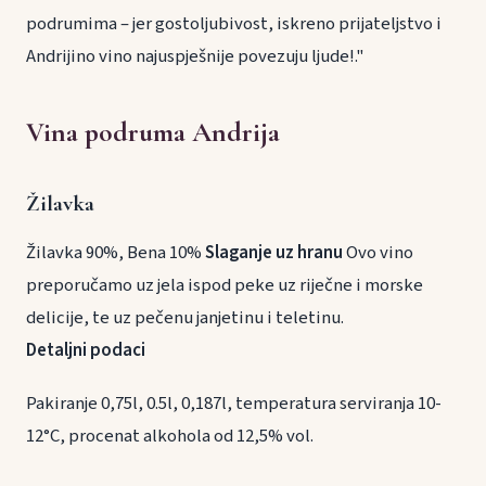
podrumima – jer gostoljubivost, iskreno prijateljstvo i
Andrijino vino najuspješnije povezuju ljude!."
Vina podruma Andrija
Žilavka
Žilavka 90%, Bena 10%
Slaganje uz hranu
Ovo vino
preporučamo uz jela ispod peke uz riječne i morske
delicije, te uz pečenu janjetinu i teletinu.
Detaljni podaci
Pakiranje 0,75l, 0.5l, 0,187l, temperatura serviranja 10-
12°C, procenat alkohola od 12,5% vol.