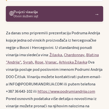
Posjeti vinariju
🌐
→
Otvori službeni sajt
Za danas smo pripremili prezentaciju Podruma Andrija
koja je jedna od vinskih proizvođača iz hercegovačke
regije u Bosni i Hercegovini. U standardnoj ponudi
vinarija ima sledeća vina:
Žilavka
,
Chardonnay
,
Blatina
"Andrija"
,
Syrah
,
Rose
,
Vranac
,
Arhivska Žilavka
Ova
vinarija posluje pod poslovnim imenom Podrumi Andrija
DOO Čitluk. Vinariju možete kontaktirati putem email-
a INFO@PODRUMIANDRIJA.COM ili putem telefona
+387 36 643-102 ili
https://www.podrumiandrija.com
Pored osnovnih podataka više detalja o novostima iz
vinarije možete pronaći na njihovim nalozima na