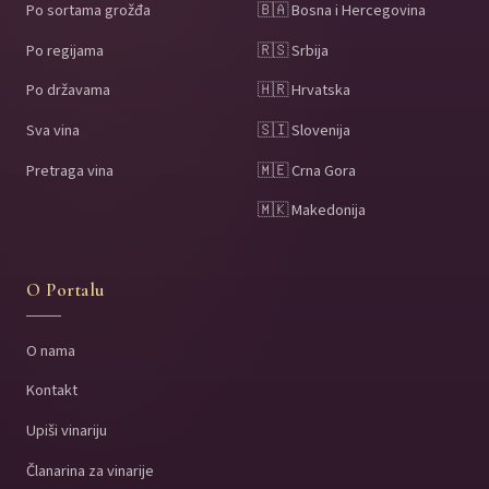
Po sortama grožđa
🇧🇦 Bosna i Hercegovina
Po regijama
🇷🇸 Srbija
Po državama
🇭🇷 Hrvatska
Sva vina
🇸🇮 Slovenija
Pretraga vina
🇲🇪 Crna Gora
🇲🇰 Makedonija
O Portalu
O nama
Kontakt
Upiši vinariju
Članarina za vinarije