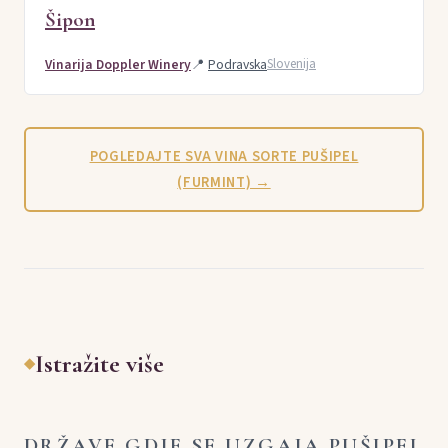
Šipon
Vinarija Doppler Winery
📍
Podravska
Slovenija
POGLEDAJTE SVA VINA SORTE PUŠIPEL
(FURMINT) →
Istražite više
◆
DRŽAVE GDJE SE UZGAJA PUŠIPEL