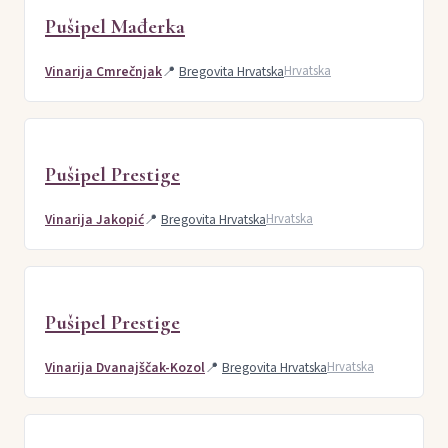
Pušipel Mađerka
Vinarija Cmrečnjak
📍
Bregovita Hrvatska
Hrvatska
Pušipel Prestige
Vinarija Jakopić
📍
Bregovita Hrvatska
Hrvatska
Pušipel Prestige
Vinarija Dvanajščak-Kozol
📍
Bregovita Hrvatska
Hrvatska