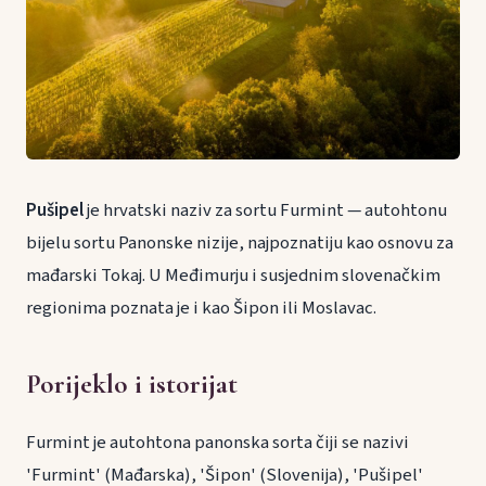
Pušipel
je hrvatski naziv za sortu Furmint — autohtonu
bijelu sortu Panonske nizije, najpoznatiju kao osnovu za
mađarski Tokaj. U Međimurju i susjednim slovenačkim
regionima poznata je i kao Šipon ili Moslavac.
Porijeklo i istorijat
Furmint je autohtona panonska sorta čiji se nazivi
'Furmint' (Mađarska), 'Šipon' (Slovenija), 'Pušipel'