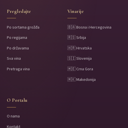
Pregledajte
Vinarije
Po sortama grožđa
🇧🇦 Bosna i Hercegovina
Po regijama
🇷🇸 Srbija
Po državama
🇭🇷 Hrvatska
Sva vina
🇸🇮 Slovenija
Pretraga vina
🇲🇪 Crna Gora
🇲🇰 Makedonija
O Portalu
O nama
Kontakt