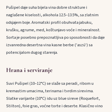
Pušipel daje suha bijela vina dobre strukture i
naglašene kiselosti, alkohola 12.5–13.5%, sa zlatnim
odsjajem boje. Aromatski profil obuhvata jabuku,
krušku, agrume, med, koštunjavo voće i mineralnost.
Sorta je posebno prepoznatljiva po sposobnosti da daje
izvanredna desertna vina kasne berbe ('aszú') sa
potencijalom dugog starenja.
Hrana i serviranje
Suvi Pušipel (10–12°C) se slaže sa peradi, ribom u
kremastim umacima, terinama i tvrdim sirevima.
Slatke varijante (10°C) idu uz blue sireve (Roquefort,
Stilton), foie gras, voćne torte i deserte. Klasično vino