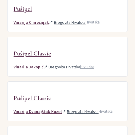
Pušipel
Vinarija Cmrečnjak
📍
Bregovita Hrvatska
Hrvatska
Pušipel Classic
Vinarija Jakopić
📍
Bregovita Hrvatska
Hrvatska
Pušipel Classic
Vinarija Dvanajščak-Kozol
📍
Bregovita Hrvatska
Hrvatska