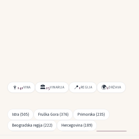
🍷
🏛
📍
🌍
141
25
1
2
VINA
VINARIJA
REGIJA
DRŽAVA
Istra (505)
Fruška Gora (376)
Primorska (235)
Beogradska regija (222)
Hercegovina (189)
Bregovita Hrvatska (163)
Slavonija (149)
Dalmacija (141)