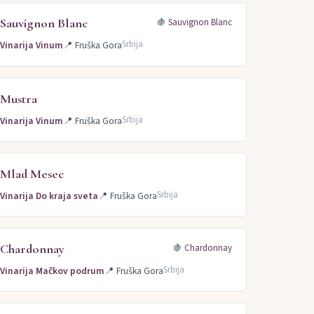
Sauvignon Blanc
🍇
Sauvignon Blanc
Srbija
Vinarija Vinum
📍
Fruška Gora
Mustra
Srbija
Vinarija Vinum
📍
Fruška Gora
Mlad Mesec
Srbija
Vinarija Do kraja sveta
📍
Fruška Gora
Chardonnay
🍇
Chardonnay
Srbija
Vinarija Mačkov podrum
📍
Fruška Gora