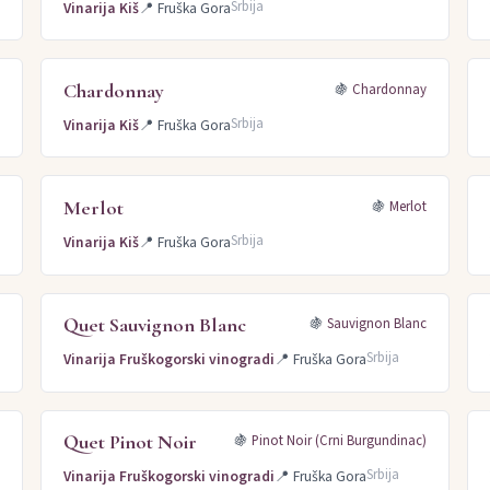
Srbija
Vinarija Kiš
📍
Fruška Gora
Chardonnay
🍇
Chardonnay
Srbija
Vinarija Kiš
📍
Fruška Gora
Merlot
🍇
Merlot
Srbija
Vinarija Kiš
📍
Fruška Gora
Quet Sauvignon Blanc
🍇
Sauvignon Blanc
Srbija
Vinarija Fruškogorski vinogradi
📍
Fruška Gora
Quet Pinot Noir
)
🍇
Pinot Noir (Crni Burgundinac)
Srbija
Vinarija Fruškogorski vinogradi
📍
Fruška Gora