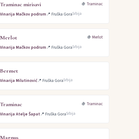
Traminac mirisavi
🍇
Traminac
Srbija
Vinarija Mačkov podrum
📍
Fruška Gora
Merlot
🍇
Merlot
Srbija
Vinarija Mačkov podrum
📍
Fruška Gora
Bermet
Srbija
Vinarija Milutinović
📍
Fruška Gora
Traminac
🍇
Traminac
Srbija
Vinarija Atelje Šapat
📍
Fruška Gora
Magnus