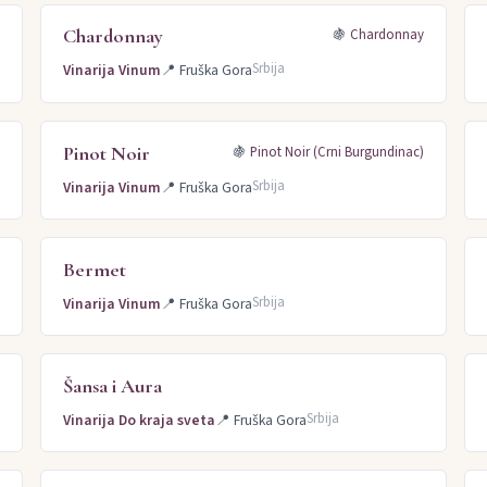
Chardonnay
a
🍇
Chardonnay
Srbija
Vinarija Vinum
📍
Fruška Gora
Pinot Noir
a
🍇
Pinot Noir (Crni Burgundinac)
Srbija
Vinarija Vinum
📍
Fruška Gora
Bermet
Srbija
Vinarija Vinum
📍
Fruška Gora
Šansa i Aura
Srbija
Vinarija Do kraja sveta
📍
Fruška Gora