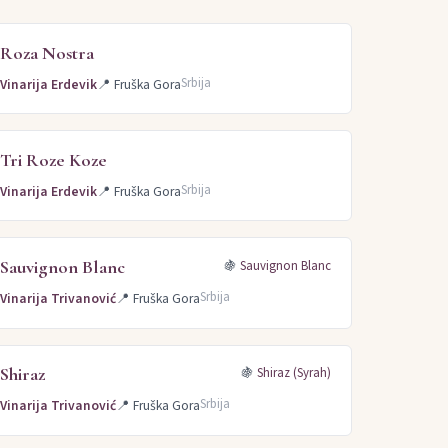
Roza Nostra
Srbija
Vinarija Erdevik
📍
Fruška Gora
Tri Roze Koze
Srbija
Vinarija Erdevik
📍
Fruška Gora
Sauvignon Blanc
🍇
Sauvignon Blanc
Srbija
Vinarija Trivanović
📍
Fruška Gora
Shiraz
🍇
Shiraz (Syrah)
Srbija
Vinarija Trivanović
📍
Fruška Gora