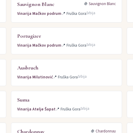
Sauvignon Blanc
🍇
Sauvignon Blanc
Srbija
Vinarija Mačkov podrum
📍
Fruška Gora
Portugizer
Srbija
Vinarija Mačkov podrum
📍
Fruška Gora
Ausbruch
)
Srbija
Vinarija Milutinović
📍
Fruška Gora
Suma
Srbija
Vinarija Atelje Šapat
📍
Fruška Gora
Chardonnay
c
🍇
Chardonnay