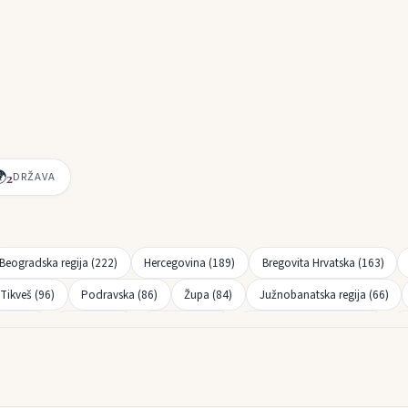

2
DRŽAVA
Beogradska regija (222)
Hercegovina (189)
Bregovita Hrvatska (163)
Tikveš (96)
Podravska (86)
Župa (84)
Južnobanatska regija (66)
ion (32)
Kvarner (25)
Šumadija (21)
Hrvatsko Podunavlje (18)
O