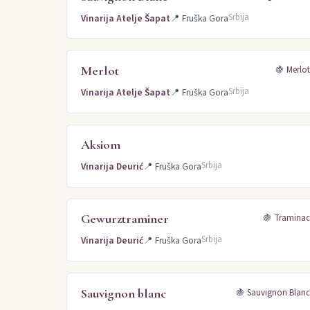
Srbija
Vinarija Atelje Šapat
📍
Fruška Gora
Merlot
🍇
Merlo
Srbija
Vinarija Atelje Šapat
📍
Fruška Gora
Aksiom
Srbija
Vinarija Deurić
📍
Fruška Gora
Gewurztraminer
🍇
Tramina
Srbija
Vinarija Deurić
📍
Fruška Gora
Sauvignon blanc
🍇
Sauvignon Blan