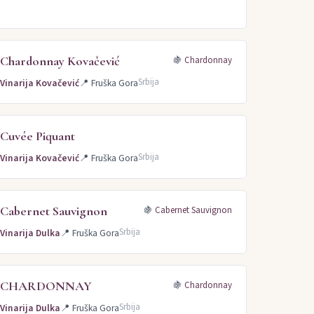
Chardonnay Kovačević
🍇
Chardonnay
Srbija
Vinarija Kovačević
📍
Fruška Gora
Cuvée Piquant
Srbija
Vinarija Kovačević
📍
Fruška Gora
Cabernet Sauvignon
🍇
Cabernet Sauvignon
Srbija
Vinarija Dulka
📍
Fruška Gora
CHARDONNAY
🍇
Chardonnay
Srbija
Vinarija Dulka
📍
Fruška Gora