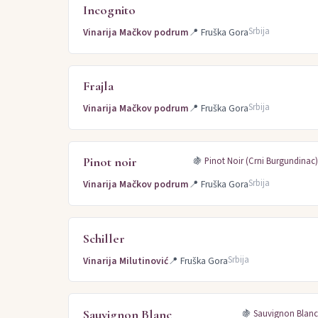
Incognito
Srbija
Vinarija Mačkov podrum
📍
Fruška Gora
Frajla
Srbija
Vinarija Mačkov podrum
📍
Fruška Gora
Pinot noir
🍇
Pinot Noir (Crni Burgundinac
Srbija
Vinarija Mačkov podrum
📍
Fruška Gora
Schiller
Srbija
Vinarija Milutinović
📍
Fruška Gora
Sauvignon Blanc
🍇
Sauvignon Blan