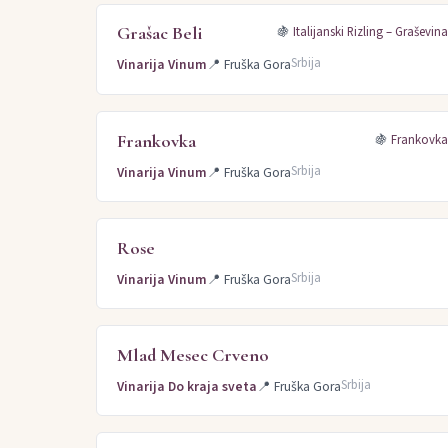
Grašac Beli
🍇
Italijanski Rizling – Graševin
Srbija
Vinarija Vinum
📍
Fruška Gora
Frankovka
🍇
Frankovk
Srbija
Vinarija Vinum
📍
Fruška Gora
Rose
Srbija
Vinarija Vinum
📍
Fruška Gora
Mlad Mesec Crveno
Srbija
Vinarija Do kraja sveta
📍
Fruška Gora