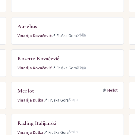
Aurelius
)
Srbija
Vinarija Kovačević
📍
Fruška Gora
Rosetto Kovačević
g
Srbija
Vinarija Kovačević
📍
Fruška Gora
Merlot
c
🍇
Merlot
Srbija
Vinarija Dulka
📍
Fruška Gora
Rizling Italijanski
Srbija
Vinarija Dulka
📍
Fruška Gora