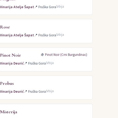
Srbija
Vinarija Atelje Šapat
📍
Fruška Gora
Rose
Srbija
Vinarija Atelje Šapat
📍
Fruška Gora
Pinot Noir
🍇
Pinot Noir (Crni Burgundinac)
Srbija
Vinarija Deurić
📍
Fruška Gora
Probus
Srbija
Vinarija Deurić
📍
Fruška Gora
Misterija