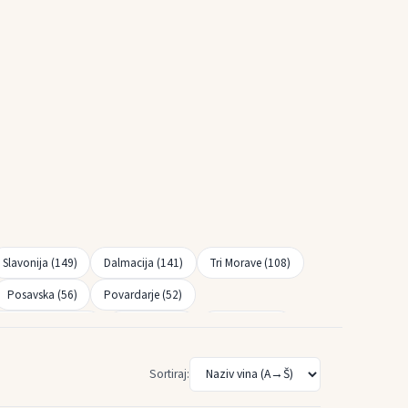
Slavonija (149)
Dalmacija (141)
Tri Morave (108)
Posavska (56)
Povardarje (52)
hridski region (11)
Ovče Pole (8)
Pelagonija (7)
Sortiraj: