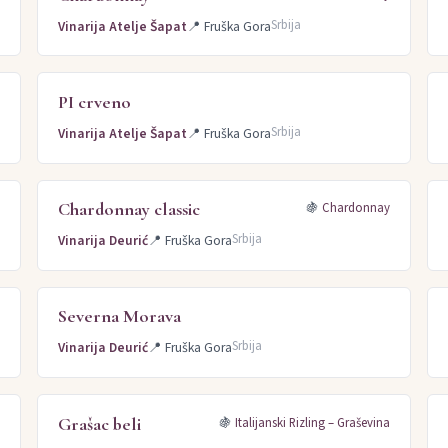
Srbija
Vinarija Atelje Šapat
📍
Fruška Gora
PI crveno
t
Srbija
Vinarija Atelje Šapat
📍
Fruška Gora
Chardonnay classic
🍇
Chardonnay
Srbija
Vinarija Deurić
📍
Fruška Gora
Severna Morava
c
Srbija
Vinarija Deurić
📍
Fruška Gora
Grašac beli
c
🍇
Italijanski Rizling – Graševina