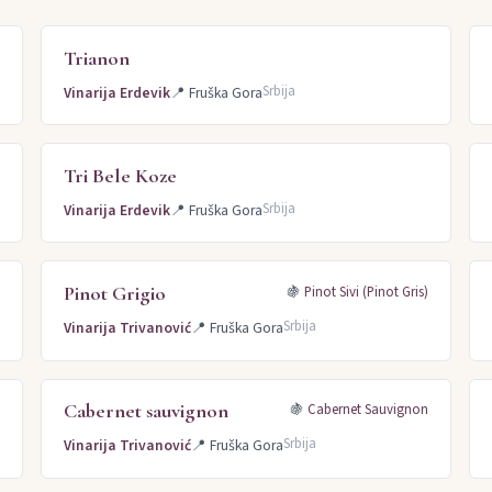
Trianon
Srbija
Vinarija Erdevik
📍
Fruška Gora
Tri Bele Koze
Srbija
Vinarija Erdevik
📍
Fruška Gora
Pinot Grigio
🍇
Pinot Sivi (Pinot Gris)
Srbija
Vinarija Trivanović
📍
Fruška Gora
Cabernet sauvignon
🍇
Cabernet Sauvignon
Srbija
Vinarija Trivanović
📍
Fruška Gora