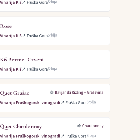
Srbija
Vinarija Kiš
📍
Fruška Gora
Rose
Srbija
Vinarija Kiš
📍
Fruška Gora
Kiš Bermet Crveni
Srbija
Vinarija Kiš
📍
Fruška Gora
Quet Grašac
🍇
Italijanski Rizling – Graševina
Srbija
Vinarija Fruškogorski vinogradi
📍
Fruška Gora
Quet Chardonnay
🍇
Chardonnay
Srbija
Vinarija Fruškogorski vinogradi
📍
Fruška Gora