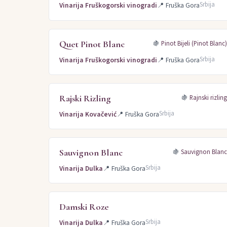
Srbija
Vinarija Fruškogorski vinogradi
📍
Fruška Gora
Quet Pinot Blanc
🍇
Pinot Bijeli (Pinot Blanc
Srbija
Vinarija Fruškogorski vinogradi
📍
Fruška Gora
Rajski Rizling
🍇
Rajnski rizlin
Srbija
Vinarija Kovačević
📍
Fruška Gora
Sauvignon Blanc
🍇
Sauvignon Blan
Srbija
Vinarija Dulka
📍
Fruška Gora
Damski Roze
Srbija
Vinarija Dulka
📍
Fruška Gora