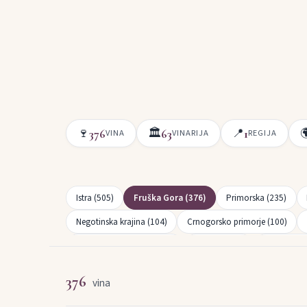
🍷
🏛
📍

376
63
1
VINA
VINARIJA
REGIJA
Istra (505)
Fruška Gora (376)
Primorska (235)
Negotinska krajina (104)
Crnogorsko primorje (100)
Strumičko-Radoviška (37)
Plešivica (37)
Skopski reg
376
vina