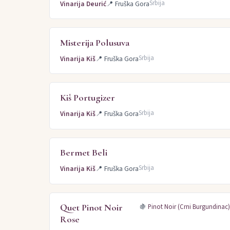
Srbija
Vinarija Deurić
📍
Fruška Gora
Misterija Polusuva
Srbija
Vinarija Kiš
📍
Fruška Gora
Kiš Portugizer
Srbija
Vinarija Kiš
📍
Fruška Gora
Bermet Beli
Srbija
Vinarija Kiš
📍
Fruška Gora
Quet Pinot Noir
🍇
Pinot Noir (Crni Burgundinac
Rose