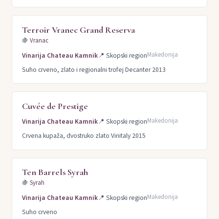
Terroir Vranec Grand Reserva
🍇
Vranac
Makedonija
Vinarija Chateau Kamnik
📍
Skopski region
Suho crveno, zlato i regionalni trofej Decanter 2013
Cuvée de Prestige
Makedonija
Vinarija Chateau Kamnik
📍
Skopski region
Crvena kupaža, dvostruko zlato Vinitaly 2015
Ten Barrels Syrah
🍇
Syrah
Makedonija
Vinarija Chateau Kamnik
📍
Skopski region
Suho crveno