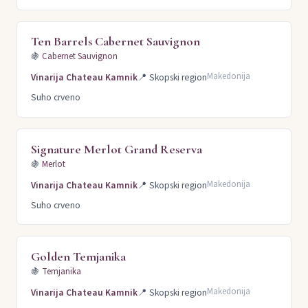
Ten Barrels Cabernet Sauvignon
🍇
Cabernet Sauvignon
Makedonija
Vinarija Chateau Kamnik
📍
Skopski region
Suho crveno
Signature Merlot Grand Reserva
🍇
Merlot
Makedonija
Vinarija Chateau Kamnik
📍
Skopski region
Suho crveno
Golden Temjanika
🍇
Temjanika
Makedonija
Vinarija Chateau Kamnik
📍
Skopski region