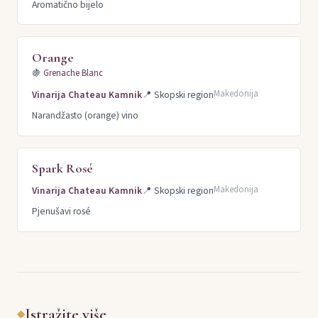
Aromatično bijelo
Orange
🍇
Grenache Blanc
Makedonija
Vinarija Chateau Kamnik
📍
Skopski region
Narandžasto (orange) vino
Spark Rosé
Makedonija
Vinarija Chateau Kamnik
📍
Skopski region
Pjenušavi rosé
Istražite više
◆