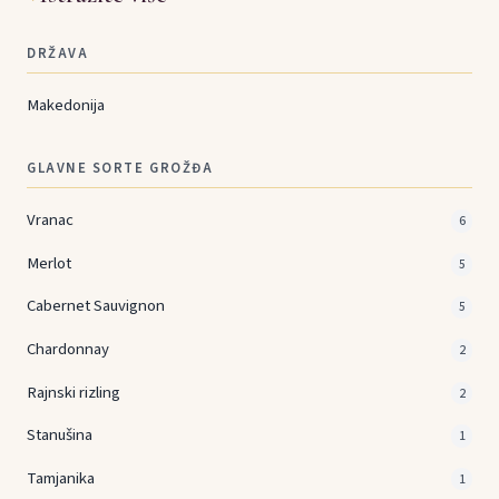
DRŽAVA
Makedonija
GLAVNE SORTE GROŽĐA
Vranac
6
Merlot
5
Cabernet Sauvignon
5
Chardonnay
2
Rajnski rizling
2
Stanušina
1
Tamjanika
1