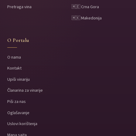
Pretraga vina
🇲🇪 Crna Gora
🇲🇰 Makedonija
O Portalu
O nama
Kontakt
Upiši vinariju
Članarina za vinarije
Piši za nas
Oglašavanje
Uslovi korištenja
Mapa sajta