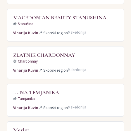
MACEDONIAN BEAUTY STANUSHINA
🍇
Stanušina
Makedonija
Vinarija Kuvin
📍
Skopski region
ZLATNIK CHARDONNAY
🍇
Chardonnay
Makedonija
Vinarija Kuvin
📍
Skopski region
LUNA TEMJANIKA
🍇
Tamjanika
Makedonija
Vinarija Kuvin
📍
Skopski region
Merlot