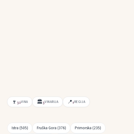
🍷
🏛
📍
32
3
1
VINA
VINARIJA
REGIJA
Istra (505)
Fruška Gora (376)
Primorska (235)