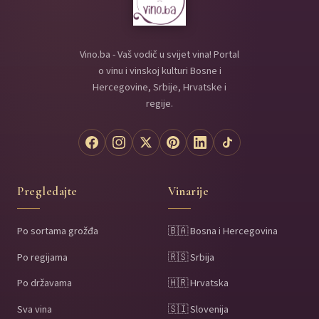
Vino.ba - Vaš vodič u svijet vina! Portal
o vinu i vinskoj kulturi Bosne i
Hercegovine, Srbije, Hrvatske i
regije.
Pregledajte
Vinarije
Po sortama grožđa
🇧🇦 Bosna i Hercegovina
Po regijama
🇷🇸 Srbija
Po državama
🇭🇷 Hrvatska
Sva vina
🇸🇮 Slovenija