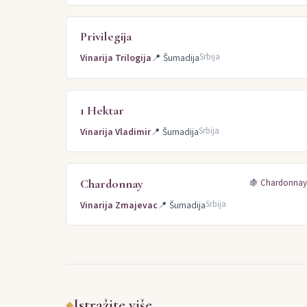
Privilegija
Srbija
Vinarija Trilogija
📍
Šumadija
1 Hektar
Srbija
Vinarija Vladimir
📍
Šumadija
Chardonnay
🍇
Chardonna
Srbija
Vinarija Zmajevac
📍
Šumadija
Istražite više
◆