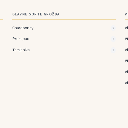
GLAVNE SORTE GROŽĐA
V
Chardonnay
V
2
Prokupac
V
1
Tamjanika
Vi
1
V
V
V