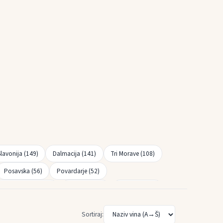
Slavonija (149)
Dalmacija (141)
Tri Morave (108)
Posavska (56)
Povardarje (52)
Ohridski region (11)
Ovče Pole (8)
Pelagonija (7)
Sortiraj: