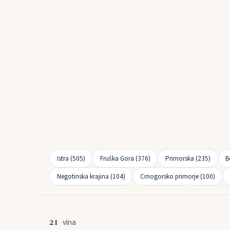
Istra (505)
Fruška Gora (376)
Primorska (235)
B
Negotinska krajina (104)
Crnogorsko primorje (100)
Strumičko-Radoviška (37)
Plešivica (37)
Skopski reg
21
vina