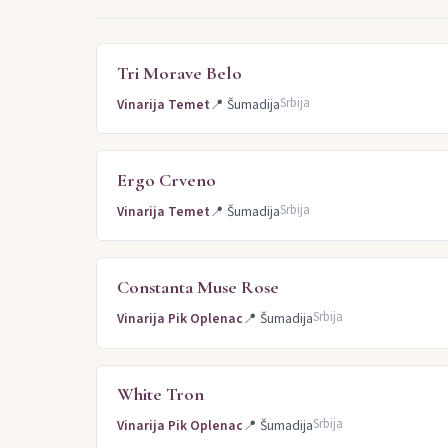
Tri Morave Belo
Srbija
Vinarija Temet
📍
Šumadija
Ergo Crveno
Srbija
Vinarija Temet
📍
Šumadija
Constanta Muse Rose
Srbija
Vinarija Pik Oplenac
📍
Šumadija
White Tron
Srbija
Vinarija Pik Oplenac
📍
Šumadija