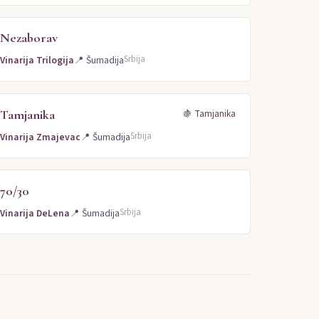
Nezaborav
Srbija
Vinarija Trilogija
📍
Šumadija
Tamjanika
🍇
Tamjanika
Srbija
Vinarija Zmajevac
📍
Šumadija
70/30
Srbija
Vinarija DeLena
📍
Šumadija