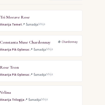
Tri Morave Rose
Srbija
Vinarija Temet
📍
Šumadija
Constanta Muse Chardonnay
🍇
Chardonnay
Srbija
Vinarija Pik Oplenac
📍
Šumadija
Rose Tron
Srbija
Vinarija Pik Oplenac
📍
Šumadija
Vrlina
Srbija
Vinarija Trilogija
📍
Šumadija