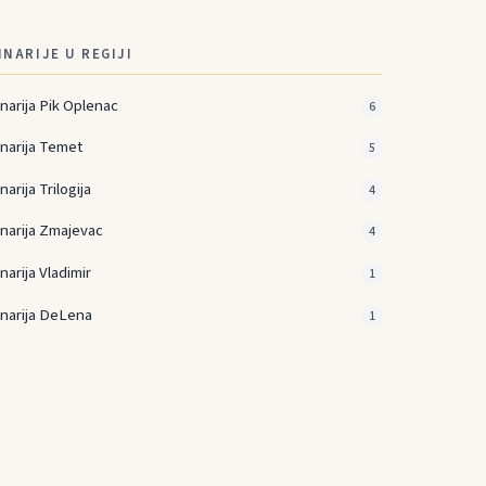
INARIJE U REGIJI
inarija Pik Oplenac
6
inarija Temet
5
narija Trilogija
4
inarija Zmajevac
4
inarija Vladimir
1
inarija DeLena
1