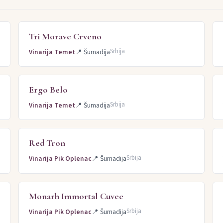
Tri Morave Crveno
Srbija
Vinarija Temet
📍
Šumadija
Ergo Belo
Srbija
Vinarija Temet
📍
Šumadija
Red Tron
Srbija
Vinarija Pik Oplenac
📍
Šumadija
Monarh Immortal Cuvee
Srbija
Vinarija Pik Oplenac
📍
Šumadija