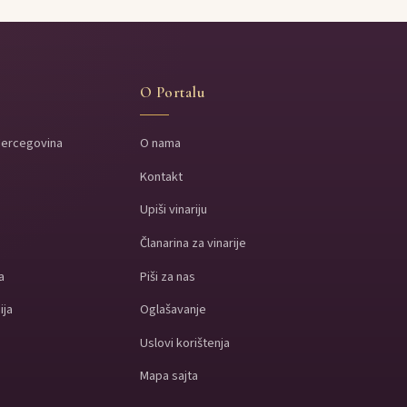
O Portalu
Hercegovina
O nama
Kontakt
a
Upiši vinariju
a
Članarina za vinarije
a
Piši za nas
ija
Oglašavanje
Uslovi korištenja
Mapa sajta