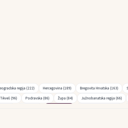
eogradska regija (222)
Hercegovina (189)
Bregovita Hrvatska (163)
Tikveš (96)
Podravska (86)
Župa (84)
Južnobanatska regija (66)
ion (32)
Kvarner (25)
Šumadija (21)
Hrvatsko Podunavlje (18)