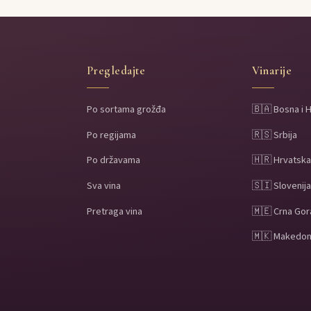
Pregledajte
Vinarije
Po sortama grožđa
🇧🇦 Bosna i 
Po regijama
🇷🇸 Srbija
Po državama
🇭🇷 Hrvatsk
Sva vina
🇸🇮 Slovenij
Pretraga vina
🇲🇪 Crna Gor
🇲🇰 Makedon