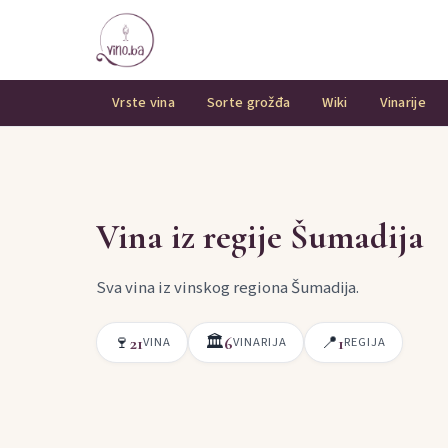
Vrste vina
Sorte grožđa
Wiki
Vinarije
Vina iz regije Šumadija
Sva vina iz vinskog regiona Šumadija.
🍷
🏛
📍
21
6
1
VINA
VINARIJA
REGIJA