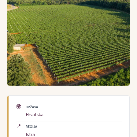
🌍
DRŽAVA
Hrvatska
📍
REGIJA
Istra