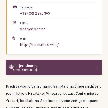
☎
TELEFON
+385 (0)52 851 800
✉
EMAIL
vinarije@vino.ba
🌐
WEB
https://sanmartino.wine/
Posjeti vinariju
🌐
→
Otvori službeni sajt
Predstavljamo Vam vinariju San Martino čije je sjedište u
regiji Istre u Hrvatskoj. Vinogradi su zasađeni u mjestu
Vrećari, kod Labina. Sa plodne crvene zemlje okupane