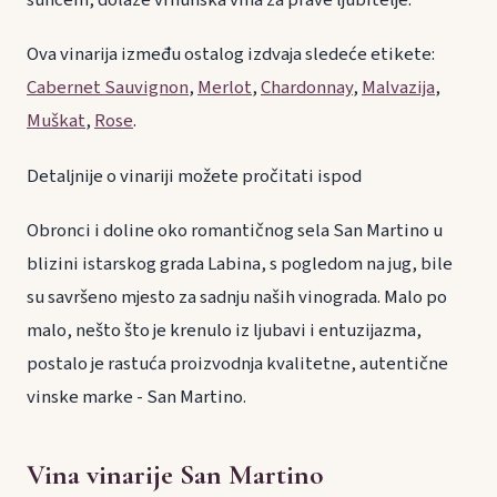
suncem, dolaze vrhunska vina za prave ljubitelje.
Ova vinarija između ostalog izdvaja sledeće etikete:
Cabernet Sauvignon
,
Merlot
,
Chardonnay
,
Malvazija
,
Muškat
,
Rose
.
Detaljnije o vinariji možete pročitati ispod
Obronci i doline oko romantičnog sela San Martino u
blizini istarskog grada Labina, s pogledom na jug, bile
su savršeno mjesto za sadnju naših vinograda. Malo po
malo, nešto što je krenulo iz ljubavi i entuzijazma,
postalo je rastuća proizvodnja kvalitetne, autentične
vinske marke - San Martino.
Vina vinarije San Martino