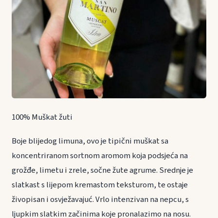
100% Muškat žuti
Boje blijedog limuna, ovo je tipični muškat sa
koncentriranom sortnom aromom koja podsjeća na
grožđe, limetu i zrele, sočne žute agrume. Srednje je
slatkast s lijepom kremastom teksturom, te ostaje
živopisan i osvježavajuć. Vrlo intenzivan na nepcu, s
ljupkim slatkim začinima koje pronalazimo na nosu.