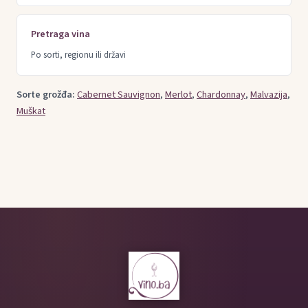
Pretraga vina
Po sorti, regionu ili državi
Sorte grožđa:
Cabernet Sauvignon
,
Merlot
,
Chardonnay
,
Malvazija
,
Muškat