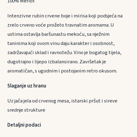
100% Merlot
Intenzivne rubin crvene boje i mirisa koji podsjeća na
zrelo crveno voće prožeto travnatim aromama. U
ustima ostavlja baršunastu mekoću, sa nježnim
taninima koji ovom vinu daju karakter i osobnost,
zadržavajući sklad i ravnotežu. Vino je bogatog tijela,
dugotrajno i lijepo izbalansirano. Završetak je
aromatičan, s ugodnim i postojanim retro okusom.
Slaganje uz hranu
Uz jača jela od crvenog mesa, istarski pršut i sireve
srednje strukture
Detaljni podaci