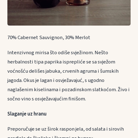
70% Cabernet Sauvignon, 30% Merlot
Intenzivnog mirisa što odiše svježinom. Nešto
herbalnosti tipa paprika isprepliće se sa svježom
voćnošću delišes jabuka, crvenih agruma i šumskih
jagoda. Okus je lagan i osvježavajuć, s ugodno
naglašenim kiselinama i pozadinskom slatkoćom. Živo i
sočno vino s osvježavajućim finišom.
Slaganje uz hranu
Preporučuje se uz širok raspon jela, od salata i sirovih