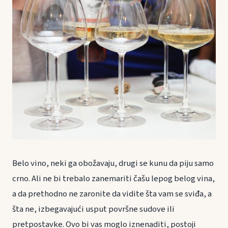
Belo vino, neki ga obožavaju, drugi se kunu da piju samo
crno. Ali ne bi trebalo zanemariti čašu lepog belog vina,
a da prethodno ne zaronite da vidite šta vam se sviđa, a
šta ne, izbegavajući usput površne sudove ili
pretpostavke. Ovo bi vas moglo iznenaditi, postoji