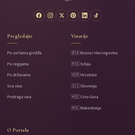
Pregledajte
Vinarije
Po sortama grožđa
🇧🇦 Bosna i Hercegovina
Po regijama
🇷🇸 Srbija
Po državama
🇭🇷 Hrvatska
Sva vina
🇸🇮 Slovenija
Pretraga vina
🇲🇪 Crna Gora
🇲🇰 Makedonija
O Portalu