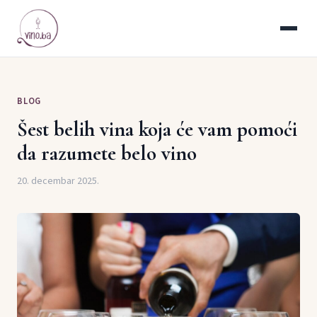
BLOG
Šest belih vina koja će vam pomoći
da razumete belo vino
20. decembar 2025.