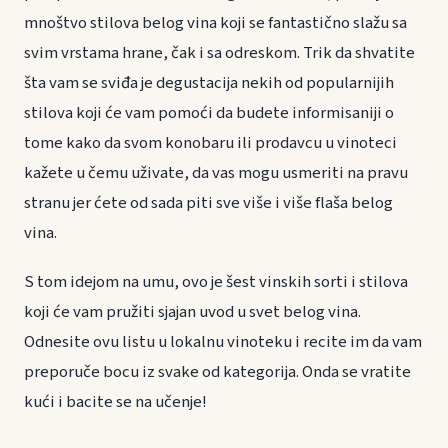
mnoštvo stilova belog vina koji se fantastično slažu sa
svim vrstama hrane, čak i sa odreskom. Trik da shvatite
šta vam se sviđa je degustacija nekih od popularnijih
stilova koji će vam pomoći da budete informisaniji o
tome kako da svom konobaru ili prodavcu u vinoteci
kažete u čemu uživate, da vas mogu usmeriti na pravu
stranu jer ćete od sada piti sve više i više flaša belog
vina.
S tom idejom na umu, ovo je šest vinskih sorti i stilova
koji će vam pružiti sjajan uvod u svet belog vina.
Odnesite ovu listu u lokalnu vinoteku i recite im da vam
preporuče bocu iz svake od kategorija. Onda se vratite
kući i bacite se na učenje!