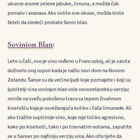
ukusne arome zelene jabuke, limuna, a možda čak
pomalo i ananasa. Ako volite ove ukuse, možda biste
želeli da sledeći probate šenin blan.
Sovinjon Blan
:
Leto u čaši, ovo je vino rođeno u Francuskoj, ali je zaista
doživelo svoj uspon kada je našlo novi dom na Novom
Zelandu. Šanse su da većina ljudi koje poznajete i koji su
ljubitelji vina sovinjon blan vole novozelandsku verziju:
miriše na svežu pokošenu travu sa lepom živahnom
kiselošću koja je osvežavajuća koliko i čaša limunade. Ali
ako tražite suptilnije vino, koje nije toliko agresivno,
kako po kiselosti, tako i po travnatim notama, zaputite
se u Sanser po najfiniju verziju vina. Ako otkrijete da