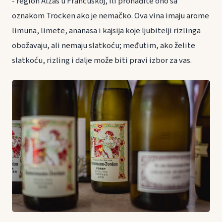
- region Alzas u Francuskoj, ili pronađite ono sa
oznakom Trocken ako je nemačko. Ova vina imaju arome
limuna, limete, ananasa i kajsija koje ljubitelji rizlinga
obožavaju, ali nemaju slatkoću; međutim, ako želite
slatkoću, rizling i dalje može biti pravi izbor za vas.