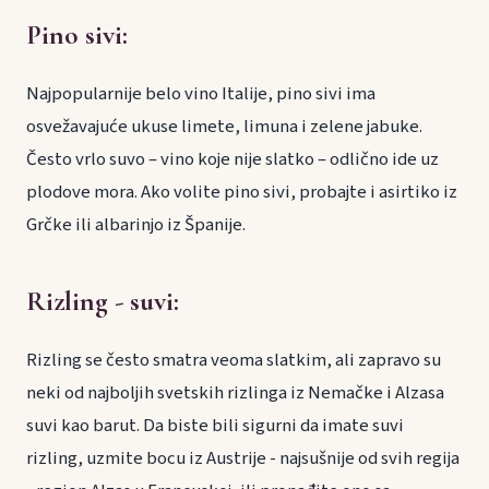
Pino sivi
:
Najpopularnije belo vino Italije, pino sivi ima
osvežavajuće ukuse limete, limuna i zelene jabuke.
Često vrlo suvo – vino koje nije slatko – odlično ide uz
plodove mora. Ako volite pino sivi, probajte i asirtiko iz
Grčke ili albarinjo iz Španije.
Rizling - suvi
:
Rizling se često smatra veoma slatkim, ali zapravo su
neki od najboljih svetskih rizlinga iz Nemačke i Alzasa
suvi kao barut. Da biste bili sigurni da imate suvi
rizling, uzmite bocu iz Austrije - najsušnije od svih regija