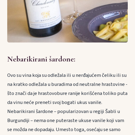
Nebarikirani šardone
:
Ovo su vina koja su odležala ili u nerđajućem čeliku ili su
na kratko odležala u buradima od neutralne hrastovine -
što znači da je hrastovobure ranije korišćena toliko puta
da vinu neće preneti svoj bogati ukus vanile.
Nebarikirani šardone – popularizovan u regiji Šabli u
Burgundiji – nema one puteraste ukuse vanile koji vam
se možda ne dopadaju. Umesto toga, osećaju se samo