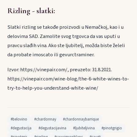
Rizling - slatki
:
Slatki rizling se takođe proizvodi u Nemačkoj, kao i u
delovima SAD. Zamolite svog trgovca da vas uputi u
pravcu slađih vina. Ako ste ljubitelj, možda biste želeli
da probate imoscato ili gevurctraminer.
Izvor: https://vinepair.com/, preuzeto: 31.8.2021.
https://vinepair.com/wine-blog/the-6-white-wines-to-
try-to-help-you-understand-white-wine/
#belovino
#chardonnay
#chardonnaybarrique
#degustacija
#degustacijavina
#ljubiteljivina
#pinotgrigio