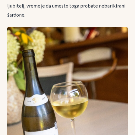
ljubitelj, vreme je da umesto toga probate nebarikirani
šardone.