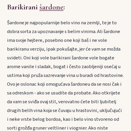
Barikirani
šardone
:
Šardone je najpopularnije belo vino na zemlji, te je to
dobra sorta za upoznavanje s belim vinima. Ali šardone
ima svoje hejtere, posebno one koji baš i ne vole
barikiranu verziju, ipak pokušajte, jer će vam se možda
svideti. Oni koji vole barikirani šardone vole bogate
arome vanile i sladak, bogat i često zaobljeniji osećaj u
ustima koji pruža sazrevanje vina u buradi od hrastovine.
Ovo je oslonac koji omogućava šardoneu da se nosi čak i
sa odreskom - ako se usudite da probate. Ako otkrijete
da vam se sviđa ovaj stil, verovatno ćete biti ljubitelj
drugih belih vina koja se čuvaju u hrastovini, uključujući
i neke vrste belog bordoa, kao i belo vino stvoreno od
sorti grožđa gruner veltliner i viognier. Ako niste