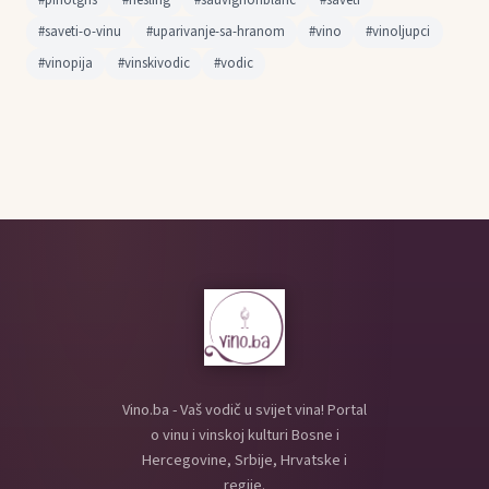
#pinotgris
#riesling
#sauvignonblanc
#saveti
#saveti-o-vinu
#uparivanje-sa-hranom
#vino
#vinoljupci
#vinopija
#vinskivodic
#vodic
Vino.ba - Vaš vodič u svijet vina! Portal
o vinu i vinskoj kulturi Bosne i
Hercegovine, Srbije, Hrvatske i
regije.