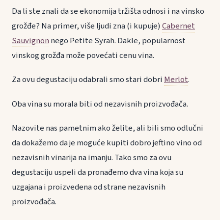
Da li ste znali da se ekonomija tržišta odnosi i na vinsko
grožđe? Na primer, više ljudi zna (i kupuje)
Cabernet
Sauvignon
nego Petite Syrah. Dakle, popularnost
vinskog grožđa može povećati cenu vina.
Za ovu degustaciju odabrali smo stari dobri
Merlot
.
Oba vina su morala biti od nezavisnih proizvođača.
Nazovite nas pametnim ako želite, ali bili smo odlučni
da dokažemo da je moguće kupiti dobro jeftino vino od
nezavisnih vinarija na imanju. Tako smo za ovu
degustaciju uspeli da pronađemo dva vina koja su
uzgajana i proizvedena od strane nezavisnih
proizvođača.