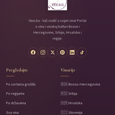
Vino.ba - Vaš vodič u svijet vina! Portal
o vinu i vinskoj kulturi Bosne i
Hercegovine, Srbije, Hrvatske i
regije.
Pregledajte
Vinarije
Po sortama grožđa
🇧🇦 Bosna i Hercegovina
Po regijama
🇷🇸 Srbija
Po državama
🇭🇷 Hrvatska
Sva vina
🇸🇮 Slovenija