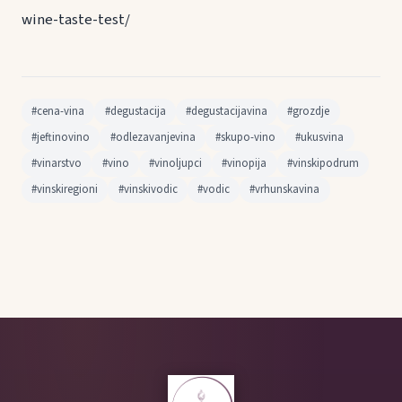
wine-taste-test/
#cena-vina
#degustacija
#degustacijavina
#grozdje
#jeftinovino
#odlezavanjevina
#skupo-vino
#ukusvina
#vinarstvo
#vino
#vinoljupci
#vinopija
#vinskipodrum
#vinskiregioni
#vinskivodic
#vodic
#vrhunskavina