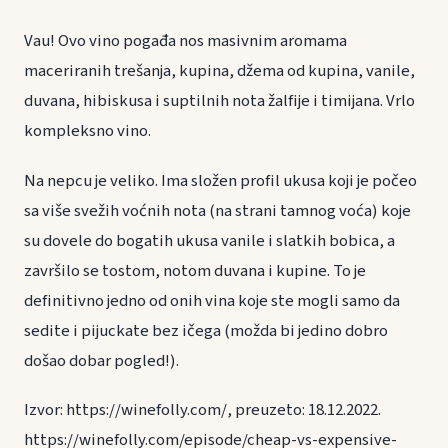
Vau! Ovo vino pogađa nos masivnim aromama
maceriranih trešanja, kupina, džema od kupina, vanile,
duvana, hibiskusa i suptilnih nota žalfije i timijana. Vrlo
kompleksno vino.
Na nepcu je veliko. Ima složen profil ukusa koji je počeo
sa više svežih voćnih nota (na strani tamnog voća) koje
su dovele do bogatih ukusa vanile i slatkih bobica, a
završilo se tostom, notom duvana i kupine. To je
definitivno jedno od onih vina koje ste mogli samo da
sedite i pijuckate bez ičega (možda bi jedino dobro
došao dobar pogled!).
Izvor: https://winefolly.com/, preuzeto: 18.12.2022.
https://winefolly.com/episode/cheap-vs-expensive-