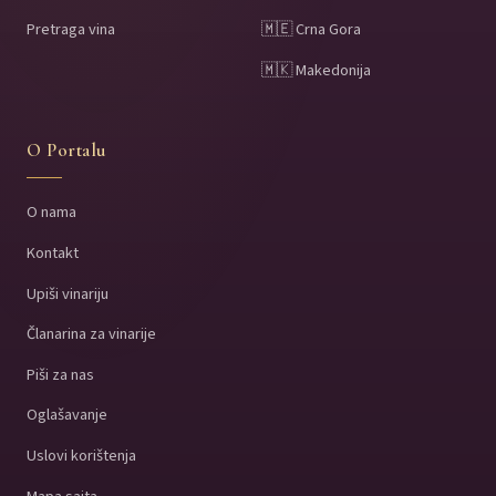
Pretraga vina
🇲🇪 Crna Gora
🇲🇰 Makedonija
O Portalu
O nama
Kontakt
Upiši vinariju
Članarina za vinarije
Piši za nas
Oglašavanje
Uslovi korištenja