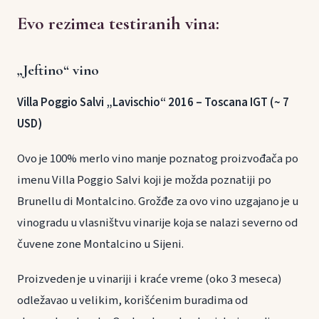
Evo rezimea testiranih vina:
„Jeftino“ vino
Villa Poggio Salvi „Lavischio“ 2016 – Toscana IGT (~ 7
USD)
Ovo je 100% merlo vino manje poznatog proizvođača po
imenu Villa Poggio Salvi koji je možda poznatiji po
Brunellu di Montalcino. Grožđe za ovo vino uzgajano je u
vinogradu u vlasništvu vinarije koja se nalazi severno od
čuvene zone Montalcino u Sijeni.
Proizveden je u vinariji i kraće vreme (oko 3 meseca)
odležavao u velikim, korišćenim buradima od