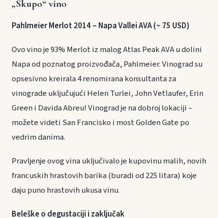
„Skupo“ vino
Pahlmeier Merlot 2014 – Napa Vallei AVA (~ 75 USD)
Ovo vino je 93% Merlot iz malog Atlas Peak AVA u dolini
Napa od poznatog proizvođača, Pahlmeier. Vinograd su
opsesivno kreirala 4 renomirana konsultanta za
vinograde uključujući Helen Turlei, John Vetlaufer, Erin
Green i Davida Abreu! Vinograd je na dobroj lokaciji –
možete videti San Francisko i most Golden Gate po
vedrim danima.
Pravljenje ovog vina uključivalo je kupovinu malih, novih
francuskih hrastovih barika (buradi od 225 litara) koje
daju puno hrastovih ukusa vinu.
Beleške o degustaciji i zaključak