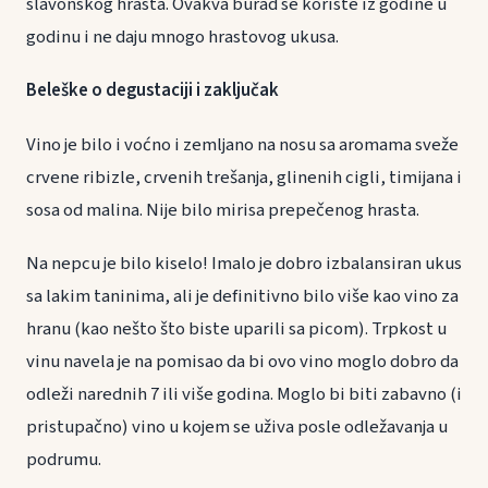
slavonskog hrasta. Ovakva burad se koriste iz godine u
godinu i ne daju mnogo hrastovog ukusa.
Beleške o degustaciji i zaključak
Vino je bilo i voćno i zemljano na nosu sa aromama sveže
crvene ribizle, crvenih trešanja, glinenih cigli, timijana i
sosa od malina. Nije bilo mirisa prepečenog hrasta.
Na nepcu je bilo kiselo! Imalo je dobro izbalansiran ukus
sa lakim taninima, ali je definitivno bilo više kao vino za
hranu (kao nešto što biste uparili sa picom). Trpkost u
vinu navela je na pomisao da bi ovo vino moglo dobro da
odleži narednih 7 ili više godina. Moglo bi biti zabavno (i
pristupačno) vino u kojem se uživa posle odležavanja u
podrumu.